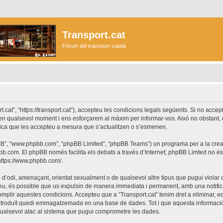
Transport.cat
Fòrum del transport català
ort.cat”, “https://transport.cat”), accepteu les condicions legals següents. Si no acc
r en qualsevol moment i ens esforçarem al màxim per informar-vos. Això no obstant,
lica que les accepteu a mesura que s’actualitzen o s’esmenen.
phpBB”, “www.phpbb.com”, “phpBB Limited”, “phpBB Teams”) un programa per a la creaci
bb.com
. El phpBB només facilita els debats a través d’Internet; phpBB Limted no 
https://www.phpbb.com/
.
 d’odi, amenaçant, orientat sexualment o de qualsevol altre tipus que pugui violar q
ho feu, és possible que us expulsin de manera immediata i permanent, amb una notifica
 complir aquestes condicions. Accepteu que a “Transport.cat” tenim dret a eliminar,
ntroduït quedi emmagatzemada en una base de dades. Tot i que aquesta informació 
 qualsevol atac al sistema que pugui comprometre les dades.