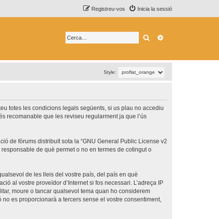
Registreu-vos
Inicia la sessió
Cerca
Cerca avançada
Style:
epteu totes les condicions legals següents, si us plau no accediu
 és recomanable que les reviseu regularment ja que l’ús
ó de fòrums distribuït sota la “
GNU General Public License v2
és responsable de què permet o no en termes de cotingut o
ualsevol de les lleis del vostre país, del país en què
ció al vostre proveïdor d’Internet si fos necessari. L’adreça IP
 editar, moure o tancar qualsevol tema quan ho considerem
no es proporcionarà a tercers sense el vostre consentiment,