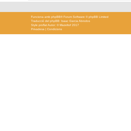
Funciona amb
phpBB
® Forum Software © phpBB Limited
Traducció del phpBB: Isaac Garcia Abrodos
Style
proflat
Autor: ©
Mazeltof
2017
Privadesa
|
Condicions