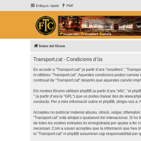
Enllaços ràpids
PMF
Índex del fòrum
Transport.cat - Condicions d’ús
En accedir a “Transport.cat” (a partir d’ara “nosaltres”, “Transp
ni utilitzeu “Transport.cat”. Aquestes condicions poden canvia
continuat de “Transport.cat” després que aquestes canvïin imp
Els nostres fòrums utilitzen phpBB (a partir d’ara “ells”, “el 
” (a partir d’ara la “GPL”) que us podeu baixar des de
www.php
conducta. Per a més informació sobre el phpBB, dirigiu-vos a:
Accepteu no publicar material abusiu, obscè, vulgar, difamatori,
“Transport.cat” està allotjat o qualsevol llei intenacional. Si 
de totes les vostres entrades és enregistrada per ajudar a fer
necessari. Com a usuari accepteu que la informació que heu i
ni “Transport.cat” ni phpBB assumiran cap responsabilitat per