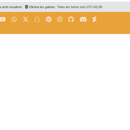
a amb nosaltres
Elimina les galetes
Totes les hores són
UTC+02:00