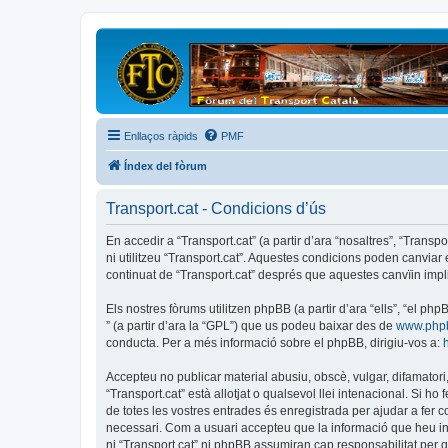
Enllaços ràpids
PMF
Índex del fòrum
Transport.cat - Condicions d’ús
En accedir a “Transport.cat” (a partir d’ara “nosaltres”, “Transp
ni utilitzeu “Transport.cat”. Aquestes condicions poden canvia
continuat de “Transport.cat” després que aquestes canvïin imp
Els nostres fòrums utilitzen phpBB (a partir d’ara “ells”, “el 
” (a partir d’ara la “GPL”) que us podeu baixar des de
www.php
conducta. Per a més informació sobre el phpBB, dirigiu-vos a:
Accepteu no publicar material abusiu, obscè, vulgar, difamatori,
“Transport.cat” està allotjat o qualsevol llei intenacional. Si 
de totes les vostres entrades és enregistrada per ajudar a fer
necessari. Com a usuari accepteu que la informació que heu i
ni “Transport.cat” ni phpBB assumiran cap responsabilitat per