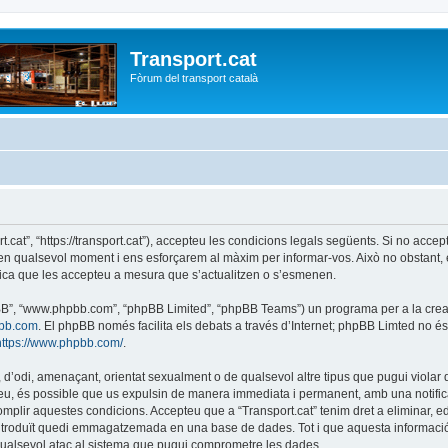
Transport.cat
Fòrum del transport català
ort.cat”, “https://transport.cat”), accepteu les condicions legals següents. Si no acc
r en qualsevol moment i ens esforçarem al màxim per informar-vos. Això no obstant,
lica que les accepteu a mesura que s’actualitzen o s’esmenen.
phpBB”, “www.phpbb.com”, “phpBB Limited”, “phpBB Teams”) un programa per a la creaci
bb.com
. El phpBB només facilita els debats a través d’Internet; phpBB Limted no 
https://www.phpbb.com/
.
 d’odi, amenaçant, orientat sexualment o de qualsevol altre tipus que pugui violar q
ho feu, és possible que us expulsin de manera immediata i permanent, amb una notifica
 complir aquestes condicions. Accepteu que a “Transport.cat” tenim dret a eliminar,
ntroduït quedi emmagatzemada en una base de dades. Tot i que aquesta informació 
 qualsevol atac al sistema que pugui comprometre les dades.