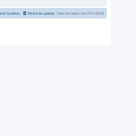
amb nosaltres
Elimina les galetes
Totes les hores són
UTC+02:00