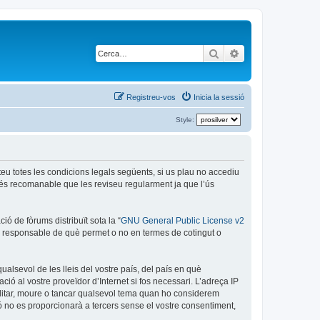
Cerca
Cerca avançada
Registreu-vos
Inicia la sessió
Style:
epteu totes les condicions legals següents, si us plau no accediu
 és recomanable que les reviseu regularment ja que l’ús
ó de fòrums distribuït sota la “
GNU General Public License v2
és responsable de què permet o no en termes de cotingut o
ualsevol de les lleis del vostre país, del país en què
ció al vostre proveïdor d’Internet si fos necessari. L’adreça IP
 editar, moure o tancar qualsevol tema quan ho considerem
no es proporcionarà a tercers sense el vostre consentiment,