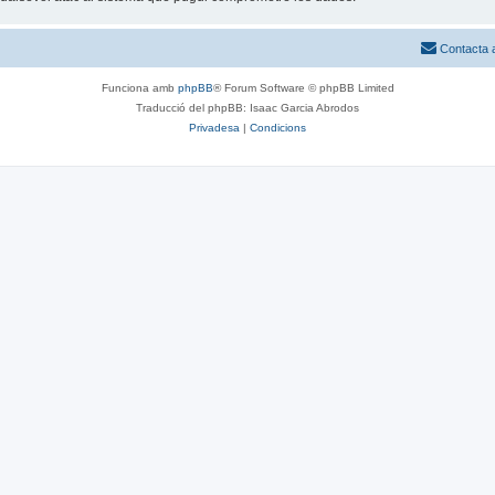
Contacta 
Funciona amb
phpBB
® Forum Software © phpBB Limited
Traducció del phpBB: Isaac Garcia Abrodos
Privadesa
|
Condicions