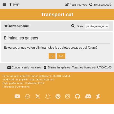
PMF
Registreu-vos
Inicia la sessió
Transport.cat
C
Índex del fòrum
Style:
e
Elimina les galetes
r
c
Esteu segur que voleu eliminar totes les galetes creades pel fòrum?
a
Contacta amb nosaltres
Elimina les galetes
Totes les hores són
UTC+02:00
Funciona amb
phpBB
® Forum Software © phpBB Limited
Traducció del phpBB: Isaac Garcia Abrodos
Style
proflat
Autor: ©
Mazeltof
2017
Privadesa
|
Condicions