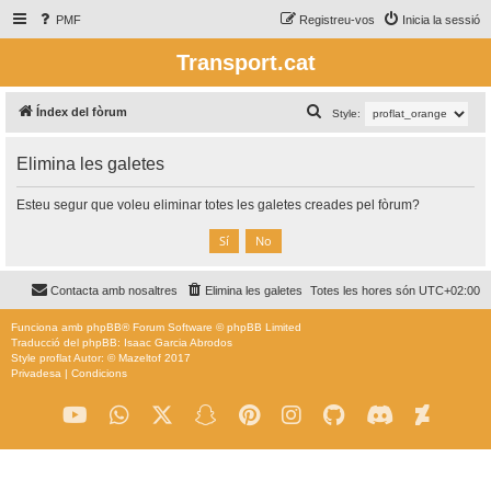
PMF
Registreu-vos
Inicia la sessió
Transport.cat
C
Índex del fòrum
Style:
e
Elimina les galetes
r
c
Esteu segur que voleu eliminar totes les galetes creades pel fòrum?
a
Contacta amb nosaltres
Elimina les galetes
Totes les hores són
UTC+02:00
Funciona amb
phpBB
® Forum Software © phpBB Limited
Traducció del phpBB: Isaac Garcia Abrodos
Style
proflat
Autor: ©
Mazeltof
2017
Privadesa
|
Condicions