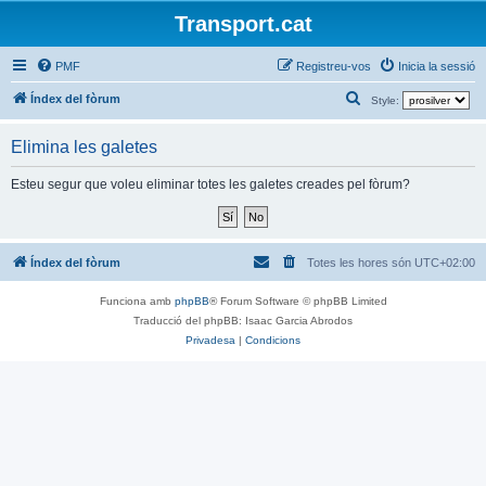
Transport.cat
PMF
Registreu-vos
Inicia la sessió
C
Índex del fòrum
Style:
e
Elimina les galetes
r
c
Esteu segur que voleu eliminar totes les galetes creades pel fòrum?
a
Índex del fòrum
Totes les hores són
UTC+02:00
Funciona amb
phpBB
® Forum Software © phpBB Limited
Traducció del phpBB: Isaac Garcia Abrodos
Privadesa
|
Condicions