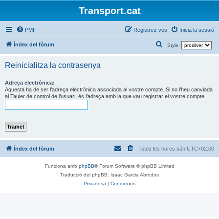
Transport.cat
PMF
Registreu-vos
Inicia la sessió
C
Índex del fòrum
Style:
e
Reinicialitza la contrasenya
r
c
Adreça electrònica:
Aquesta ha de ser l’adreça electrònica associada al vostre compte. Si no l’heu canviada
a
al Tauler de control de l’usuari, és l’adreça amb la que vau registrar el vostre compte.
Índex del fòrum
Totes les hores són
UTC+02:00
Funciona amb
phpBB
® Forum Software © phpBB Limited
Traducció del phpBB: Isaac Garcia Abrodos
Privadesa
|
Condicions