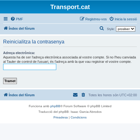
Transport.cat
PMF
Registreu-vos
Inicia la sessió
C
Índex del fòrum
Style:
e
Reinicialitza la contrasenya
r
c
Adreça electrònica:
Aquesta ha de ser l’adreça electrònica associada al vostre compte. Si no l’heu canviada
a
al Tauler de control de l’usuari, és l’adreça amb la que vau registrar el vostre compte.
Índex del fòrum
Totes les hores són
UTC+02:00
Funciona amb
phpBB
® Forum Software © phpBB Limited
Traducció del phpBB: Isaac Garcia Abrodos
Privadesa
|
Condicions