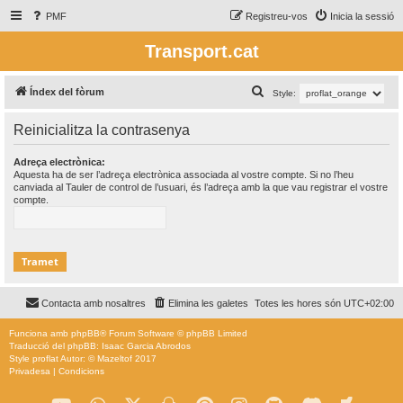
PMF
Registreu-vos
Inicia la sessió
Transport.cat
C
Índex del fòrum
Style:
e
Reinicialitza la contrasenya
r
c
Adreça electrònica:
Aquesta ha de ser l’adreça electrònica associada al vostre compte. Si no l’heu
a
canviada al Tauler de control de l’usuari, és l’adreça amb la que vau registrar el vostre
compte.
Contacta amb nosaltres
Elimina les galetes
Totes les hores són
UTC+02:00
Funciona amb
phpBB
® Forum Software © phpBB Limited
Traducció del phpBB: Isaac Garcia Abrodos
Style
proflat
Autor: ©
Mazeltof
2017
Privadesa
|
Condicions