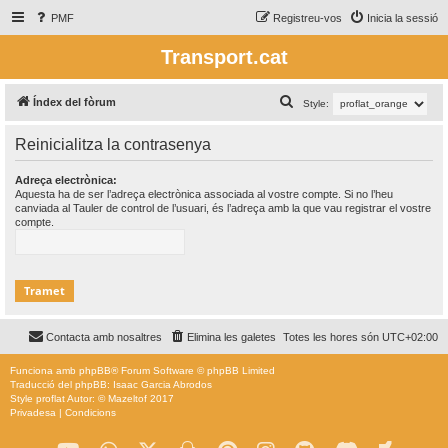
PMF
Registreu-vos
Inicia la sessió
Transport.cat
C
Índex del fòrum
Style:
e
Reinicialitza la contrasenya
r
c
Adreça electrònica:
Aquesta ha de ser l’adreça electrònica associada al vostre compte. Si no l’heu
a
canviada al Tauler de control de l’usuari, és l’adreça amb la que vau registrar el vostre
compte.
Contacta amb nosaltres
Elimina les galetes
Totes les hores són
UTC+02:00
Funciona amb
phpBB
® Forum Software © phpBB Limited
Traducció del phpBB: Isaac Garcia Abrodos
Style
proflat
Autor: ©
Mazeltof
2017
Privadesa
|
Condicions