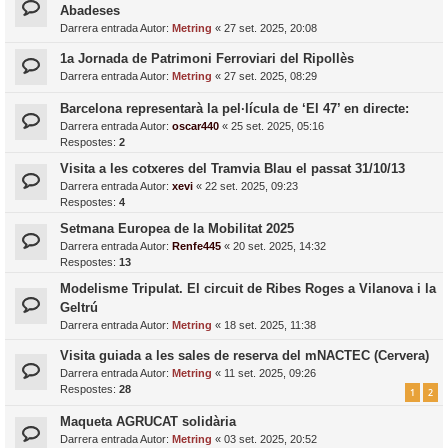
Abadeses
Darrera entrada Autor:
Metring
«
27 set. 2025, 20:08
1a Jornada de Patrimoni Ferroviari del Ripollès
Darrera entrada Autor:
Metring
«
27 set. 2025, 08:29
Barcelona representarà la pel·lícula de ‘El 47’ en directe:
Darrera entrada Autor:
oscar440
«
25 set. 2025, 05:16
Respostes:
2
Visita a les cotxeres del Tramvia Blau el passat 31/10/13
Darrera entrada Autor:
xevi
«
22 set. 2025, 09:23
Respostes:
4
Setmana Europea de la Mobilitat 2025
Darrera entrada Autor:
Renfe445
«
20 set. 2025, 14:32
Respostes:
13
Modelisme Tripulat. El circuit de Ribes Roges a Vilanova i la
Geltrú
Darrera entrada Autor:
Metring
«
18 set. 2025, 11:38
Visita guiada a les sales de reserva del mNACTEC (Cervera)
Darrera entrada Autor:
Metring
«
11 set. 2025, 09:26
Respostes:
28
1
2
Maqueta AGRUCAT solidària
Darrera entrada Autor:
Metring
«
03 set. 2025, 20:52