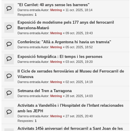
"El Carrilet: 40 anys sense les barreres"
Darrera entrada Autor:
Metring
«
11 oct. 2025, 18:14
Respostes:
1
Exposició de modelisme pels 177 anys del ferrocarril
Barcelona-Mataró
Darrera entrada Autor:
Metring
«
09 oct. 2025, 19:43
Conferència: "Allà a Argentona hi havia un tramvia"
Darrera entrada Autor:
Metring
«
05 oct. 2025, 18:52
Exposició fotogràfica : El temps i les persones
Darrera entrada Autor:
Metring
«
03 oct. 2025, 19:20
II Cicle de xerrades ferroviàries al Museu del Ferrocarril de
Vilanova
Darrera entrada Autor:
Metring
«
02 oct. 2025, 14:19
Setmana del Tren a Tarragona
Darrera entrada Autor:
Metring
«
28 set. 2025, 14:03
Activitats a Vandellòs i l'Hospitalet de l'Infant relacionades
amb les JEPH
Darrera entrada Autor:
Metring
«
27 set. 2025, 20:40
Respostes:
1
Activitats 145è aniversari del ferrocarril a Sant Joan de les