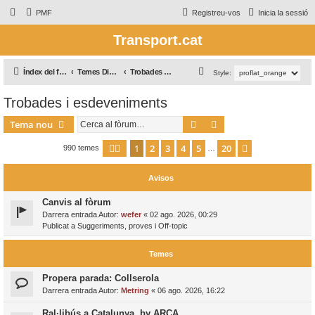
PMF
Registreu-vos
Inicia la sessió
Transport.cat
C
Índex del fòrum
Temes Diversos / Temas Varios
Trobades i esdeveniments
Style:
e
Trobades i esdeveniments
r
Cerca
Cerca avançada
c
Tema nou
a
1
2
3
4
5
20
Pàgina
1
de
20
Següent
990 temes
…
Avisos
Canvis al fòrum
Darrera entrada Autor:
wefer
«
02 ago. 2026, 00:29
Publicat a
Suggeriments, proves i Off-topic
Temes
Propera parada: Collserola
Darrera entrada Autor:
Metring
«
06 ago. 2026, 16:22
Ral·libús a Catalunya, by ARCA