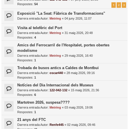
Respostes:
54
1
2
3
Exposició "La Seat: Fàbrica de Transformacions"
Darrera entrada Autor:
Metring
«
04 juny 2026, 11:07
Visita al telefèric del Port
Darrera entrada Autor:
Metring
«
31 maig 2026, 20:48
Respostes:
4
Amics del Ferrocarril de l'Hospitalet, portes obertes
modelisme
Darrera entrada Autor:
Metring
«
29 maig 2026, 16:40
Respostes:
1
Trobada de busos antics a Caldes de Montbui
Darrera entrada Autor:
oscar440
«
28 maig 2026, 09:16
Respostes:
1
Notícies del Dia Internacional dels Museus
Darrera entrada Autor:
122-042-132
«
15 maig 2026, 21:36
Respostes:
6
Martotren 2026, suspesa????
Darrera entrada Autor:
Metring
«
03 maig 2026, 19:06
Respostes:
1
21 anys del FTC
Darrera entrada Autor:
Renfe445
«
02 maig 2026, 09:46