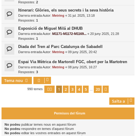
Respostes:
2
Itinerari: Glòries, els seus secrets i la seva història
Darrera entrada Autor:
Metring
«
31 jul. 2025, 13:18
Respostes:
1
Exposició de Miguel Milá al DHUB
Darrera entrada Autor:
M1171-M1172-M1169...
«
20 juny 2025, 21:28
Respostes:
1
Diada del Tren al Parc Catalunya de Sabadell
Darrera entrada Autor:
Metring
«
09 juny 2025, 20:42
Espai Via Mètrica de Martorell FGC, obert per la Martotren
Darrera entrada Autor:
Metring
«
08 juny 2025, 16:27
Respostes:
3
Tema nou
1
2
3
4
5
20
Pàgina
1
de
20
Següent
990 temes
…
Salta a
Permisos del fòrum
No podeu
publicar temes nous en aquest fòrum
No podeu
respondre en temes d’aquest fòrum
No podeu
editar les vostres entrades en aquest fòrum