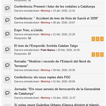
Respostes:
11
Conferència: Present i futur de les rodalies a Catalunya
Darrera entrada Autor:
Metring
«
23 abr. 2026, 12:42
Conferència: " Accident de tren de línia de Sarrià el 1939"
Darrera entrada Autor:
Metring
«
08 abr. 2026, 19:07
Expo Tren, a Lleida
Darrera entrada Autor:
Metring
«
21 feb. 2026, 22:28
Respostes:
52
1
2
3
El tren de l'Empordà: Sortida Catalan Talgo
Darrera entrada Autor:
Fran-Ikarus
«
20 feb. 2026, 16:45
Respostes:
57
1
2
3
Xerrada: “Història i records de l’Estació del Nord de
Terrassa”
Darrera entrada Autor:
Metring
«
09 feb. 2026, 20:36
Conferència: els nous reptes dels FGC
Darrera entrada Autor:
Metring
«
01 feb. 2026, 09:06
Jornada: "Els nous serveis de ferrocarrils de la Generalitat
de Catalunya"
Darrera entrada Autor:
Metring
«
16 des. 2025, 11:37
Si voleu veure Guàrdies Urbans d'època dirigint el trànsit..