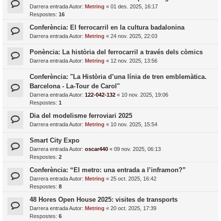
Darrera entrada Autor:
Metring
«
01 des. 2025, 16:17
Respostes:
16
Conferència: El ferrocarril en la cultura badalonina
Darrera entrada Autor:
Metring
«
24 nov. 2025, 22:03
Ponència: La història del ferrocarril a través dels còmics
Darrera entrada Autor:
Metring
«
12 nov. 2025, 13:56
Conferència: "La Història d’una línia de tren emblemàtica.
Barcelona - La-Tour de Carol"
Darrera entrada Autor:
122-042-132
«
10 nov. 2025, 19:06
Respostes:
1
Dia del modelisme ferroviari 2025
Darrera entrada Autor:
Metring
«
10 nov. 2025, 15:54
Smart City Expo
Darrera entrada Autor:
oscar440
«
09 nov. 2025, 06:13
Respostes:
2
Conferència: “El metro: una entrada a l’inframon?”
Darrera entrada Autor:
Metring
«
25 oct. 2025, 16:42
Respostes:
8
48 Hores Open House 2025: visites de transports
Darrera entrada Autor:
Metring
«
20 oct. 2025, 17:39
Respostes:
6