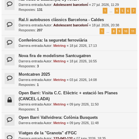
Darrera entrada Autor:
Adolescent barceloní
«
27 jul. 2026, 11:29
Respostes:
131
1
4
5
6
7
…
Ral.li autobusos clàssics Barcelona - Caldes
Darrera entrada Autor:
Adolescent barceloní
«
18 jul. 2026, 20:38
Respostes:
207
1
8
9
10
11
…
Conferència: la seguretat ferroviària
Darrera entrada Autor:
Metring
«
18 jul. 2026, 17:13
Nova fira de modelisme Santcugatren
Darrera entrada Autor:
Metring
«
18 jul. 2026, 16:55
Respostes:
3
Montcatren 2025
Darrera entrada Autor:
Metring
«
03 jul. 2026, 14:08
Respostes:
1
Open Barri: Visita C.C. Elèctric + estació les Planes
(CANCEL·LADA)
Darrera entrada Autor:
Metring
«
09 juny 2026, 11:50
Respostes:
1
Open Barri Vallvidrera: Colònia Busquets
Darrera entrada Autor:
Metring
«
09 juny 2026, 11:48
Viatges de la "Granota" d'FGC
Darrera entrada Autor:
122-042-132
«
07 juny 2026, 18:35