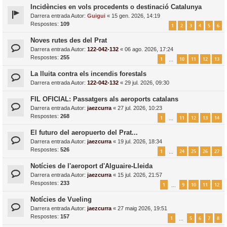
Incidències en vols procedents o destinació Catalunya
Darrera entrada Autor:
Guigui
«
15 gen. 2026, 14:19
Respostes:
109
1
2
3
4
5
6
Noves rutes des del Prat
Darrera entrada Autor:
122-042-132
«
06 ago. 2026, 17:24
Respostes:
255
1
10
11
12
13
…
La lluita contra els incendis forestals
Darrera entrada Autor:
122-042-132
«
29 jul. 2026, 09:30
FIL OFICIAL: Passatgers als aeroports catalans
Darrera entrada Autor:
jaezcurra
«
27 jul. 2026, 10:23
Respostes:
268
1
11
12
13
14
…
El futuro del aeropuerto del Prat...
Darrera entrada Autor:
jaezcurra
«
19 jul. 2026, 18:34
Respostes:
526
1
24
25
26
27
…
Notícies de l'aeroport d'Alguaire-Lleida
Darrera entrada Autor:
jaezcurra
«
15 jul. 2026, 21:57
Respostes:
233
1
9
10
11
12
…
Notícies de Vueling
Darrera entrada Autor:
jaezcurra
«
27 maig 2026, 19:51
Respostes:
157
1
5
6
7
8
…