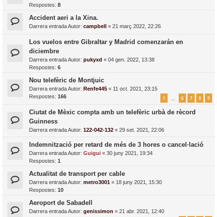
Respostes:
8
Accident aeri a la Xina.
Darrera entrada Autor:
campbell
«
21 març 2022, 22:26
Los vuelos entre Gibraltar y Madrid comenzarán en
diciembre
Darrera entrada Autor:
pukyxd
«
04 gen. 2022, 13:38
Respostes:
6
Nou telefèric de Montjuic
Darrera entrada Autor:
Renfe445
«
11 oct. 2021, 23:15
Respostes:
166
1
6
7
8
9
…
Ciutat de Mèxic compta amb un telefèric urbà de rècord
Guinness
Darrera entrada Autor:
122-042-132
«
29 set. 2021, 22:06
Indemnització per retard de més de 3 hores o cancel·lació
Darrera entrada Autor:
Guigui
«
30 juny 2021, 19:34
Respostes:
1
Actualitat de transport per cable
Darrera entrada Autor:
metro3001
«
18 juny 2021, 15:30
Respostes:
10
Aeroport de Sabadell
Darrera entrada Autor:
genissimon
«
21 abr. 2021, 12:40