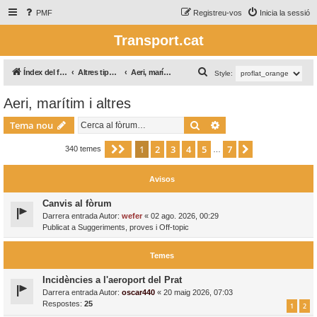
PMF
Registreu-vos
Inicia la sessió
Transport.cat
C
Índex del fòrum
Altres tipus de transport / Otros tipos de transporte
Aeri, marítim i altres
Style:
e
Aeri, marítim i altres
r
Cerca
Cerca avançada
c
Tema nou
a
1
2
3
4
5
7
Pàgina
1
de
7
Següent
340 temes
…
Avisos
Canvis al fòrum
Darrera entrada Autor:
wefer
«
02 ago. 2026, 00:29
Publicat a
Suggeriments, proves i Off-topic
Temes
Incidències a l'aeroport del Prat
Darrera entrada Autor:
oscar440
«
20 maig 2026, 07:03
Respostes:
25
1
2