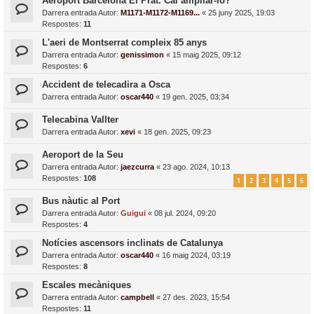
Aeroport Barcelona El Prat. Cal ampliar-lo?
Darrera entrada Autor:
M1171-M1172-M1169...
«
25 juny 2025, 19:03
Respostes:
11
L'aeri de Montserrat compleix 85 anys
Darrera entrada Autor:
genissimon
«
15 maig 2025, 09:12
Respostes:
6
Accident de telecadira a Osca
Darrera entrada Autor:
oscar440
«
19 gen. 2025, 03:34
Telecabina Vallter
Darrera entrada Autor:
xevi
«
18 gen. 2025, 09:23
Aeroport de la Seu
Darrera entrada Autor:
jaezcurra
«
23 ago. 2024, 10:13
Respostes:
108
1
2
3
4
5
6
Bus nàutic al Port
Darrera entrada Autor:
Guigui
«
08 jul. 2024, 09:20
Respostes:
4
Notícies ascensors inclinats de Catalunya
Darrera entrada Autor:
oscar440
«
16 maig 2024, 03:19
Respostes:
8
Escales mecàniques
Darrera entrada Autor:
campbell
«
27 des. 2023, 15:54
Respostes:
11