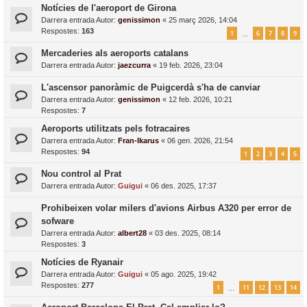
Notícies de l'aeroport de Girona
Darrera entrada Autor:
genissimon
«
25 març 2026, 14:04
Respostes:
163
1
6
7
8
9
…
Mercaderies als aeroports catalans
Darrera entrada Autor:
jaezcurra
«
19 feb. 2026, 23:04
L'ascensor panoràmic de Puigcerdà s'ha de canviar
Darrera entrada Autor:
genissimon
«
12 feb. 2026, 10:21
Respostes:
7
Aeroports utilitzats pels fotracaires
Darrera entrada Autor:
Fran-Ikarus
«
06 gen. 2026, 21:54
Respostes:
94
1
2
3
4
5
Nou control al Prat
Darrera entrada Autor:
Guigui
«
06 des. 2025, 17:37
Prohibeixen volar milers d'avions Airbus A320 per error de
sofware
Darrera entrada Autor:
albert28
«
03 des. 2025, 08:14
Respostes:
3
Notícies de Ryanair
Darrera entrada Autor:
Guigui
«
05 ago. 2025, 19:42
Respostes:
277
1
11
12
13
14
…