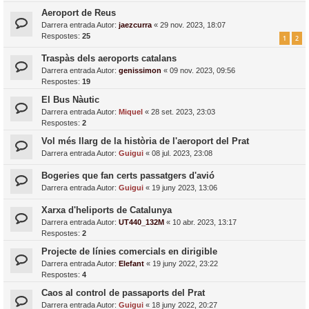
Aeroport de Reus
Darrera entrada Autor:
jaezcurra
«
29 nov. 2023, 18:07
Respostes:
25
1
2
Traspàs dels aeroports catalans
Darrera entrada Autor:
genissimon
«
09 nov. 2023, 09:56
Respostes:
19
El Bus Nàutic
Darrera entrada Autor:
Miquel
«
28 set. 2023, 23:03
Respostes:
2
Vol més llarg de la història de l'aeroport del Prat
Darrera entrada Autor:
Guigui
«
08 jul. 2023, 23:08
Bogeries que fan certs passatgers d'avió
Darrera entrada Autor:
Guigui
«
19 juny 2023, 13:06
Xarxa d'heliports de Catalunya
Darrera entrada Autor:
UT440_132M
«
10 abr. 2023, 13:17
Respostes:
2
Projecte de línies comercials en dirigible
Darrera entrada Autor:
Elefant
«
19 juny 2022, 23:22
Respostes:
4
Caos al control de passaports del Prat
Darrera entrada Autor:
Guigui
«
18 juny 2022, 20:27