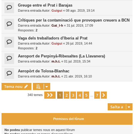
Greuge entre el Prat i Barajas
Darrera entrada Autor:
Guigui
«
08 ago. 2019, 19:14
Crítiques per la contaminació que provoquen creuers a BCN
Darrera entrada Autor:
Gat_l-h
«
31 jul. 2019, 17:09
Respostes:
2
Vaga dels treballadors d'Iberia al Prat
Darrera entrada Autor:
Guigui
«
26 jul. 2019, 14:44
Respostes:
2
Aeroport de Perpinyà-Ribesaltes (La Llavanera)
Darrera entrada Autor:
m.h.t.
«
01 jul. 2019, 15:34
Aeropòrt de Tolosa-Blanhac
Darrera entrada Autor:
m.h.t.
«
21 abr. 2019, 16:10
Tema nou
1
2
3
4
5
7
Pàgina
1
de
7
Següent
340 temes
…
Salta a
Permisos del fòrum
No podeu
publicar temes nous en aquest fòrum
No podeu
respondre en temes d’aquest fòrum