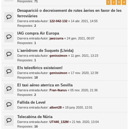
Respostes:
71
1
2
3
4
Desaparició o decreixement de rutes àeries en favor de les
ferroviàries
Darrera entrada Autor:
122-042-132
«
14 abr. 2021, 14:55
Respostes:
2
IAG compra Air Europa
Darrera entrada Autor:
jaezcurra
«
24 gen. 2021, 00:07
Respostes:
1
L'aeròdrom de Suquets (Lleida)
Darrera entrada Autor:
genissimon
«
11 gen. 2021, 13:23
Respostes:
1
Els telesfèrics existeixen!
Darrera entrada Autor:
genissimon
«
17 nov. 2020, 12:39
Respostes:
18
El taxi aéreo aterriza en Sevilla
Darrera entrada Autor:
Fran-Ikarus
«
05 nov. 2020, 21:36
Respostes:
2
Fallida de Level
Darrera entrada Autor:
albert28
«
18 juny 2020, 12:01
Telecabina de Núria
Darrera entrada Autor:
UT440_132M
«
21 feb. 2020, 13:04
Respostes:
16