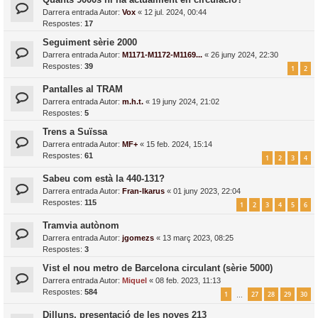
Darrera entrada Autor:
Vox
«
12 jul. 2024, 00:44
Respostes:
17
Seguiment sèrie 2000
Darrera entrada Autor:
M1171-M1172-M1169...
«
26 juny 2024, 22:30
Respostes:
39
1
2
Pantalles al TRAM
Darrera entrada Autor:
m.h.t.
«
19 juny 2024, 21:02
Respostes:
5
Trens a Suïssa
Darrera entrada Autor:
MF+
«
15 feb. 2024, 15:14
Respostes:
61
1
2
3
4
Sabeu com està la 440-131?
Darrera entrada Autor:
Fran-Ikarus
«
01 juny 2023, 22:04
Respostes:
115
1
2
3
4
5
6
Tramvia autònom
Darrera entrada Autor:
jgomezs
«
13 març 2023, 08:25
Respostes:
3
Vist el nou metro de Barcelona circulant (sèrie 5000)
Darrera entrada Autor:
Miquel
«
08 feb. 2023, 11:13
Respostes:
584
1
27
28
29
30
…
Dilluns, presentació de les noves 213