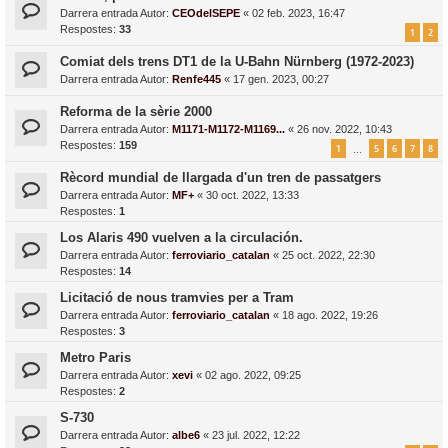
Darrera entrada Autor:
CEOdelSEPE
«
02 feb. 2023, 16:47
Respostes:
33
1
2
Comiat dels trens DT1 de la U-Bahn Nürnberg (1972-2023)
Darrera entrada Autor:
Renfe445
«
17 gen. 2023, 00:27
Reforma de la sèrie 2000
Darrera entrada Autor:
M1171-M1172-M1169...
«
26 nov. 2022, 10:43
Respostes:
159
1
5
6
7
8
…
Rècord mundial de llargada d'un tren de passatgers
Darrera entrada Autor:
MF+
«
30 oct. 2022, 13:33
Respostes:
1
Los Alaris 490 vuelven a la circulación.
Darrera entrada Autor:
ferroviario_catalan
«
25 oct. 2022, 22:30
Respostes:
14
Licitació de nous tramvies per a Tram
Darrera entrada Autor:
ferroviario_catalan
«
18 ago. 2022, 19:26
Respostes:
3
Metro Paris
Darrera entrada Autor:
xevi
«
02 ago. 2022, 09:25
Respostes:
2
S-730
Darrera entrada Autor:
albe6
«
23 jul. 2022, 12:22