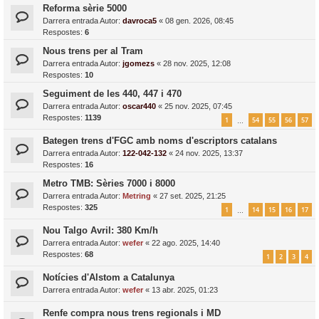
Reforma sèrie 5000
Darrera entrada Autor:
davroca5
«
08 gen. 2026, 08:45
Respostes:
6
Nous trens per al Tram
Darrera entrada Autor:
jgomezs
«
28 nov. 2025, 12:08
Respostes:
10
Seguiment de les 440, 447 i 470
Darrera entrada Autor:
oscar440
«
25 nov. 2025, 07:45
Respostes:
1139
1
54
55
56
57
…
Bategen trens d'FGC amb noms d'escriptors catalans
Darrera entrada Autor:
122-042-132
«
24 nov. 2025, 13:37
Respostes:
16
Metro TMB: Sèries 7000 i 8000
Darrera entrada Autor:
Metring
«
27 set. 2025, 21:25
Respostes:
325
1
14
15
16
17
…
Nou Talgo Avril: 380 Km/h
Darrera entrada Autor:
wefer
«
22 ago. 2025, 14:40
Respostes:
68
1
2
3
4
Notícies d'Alstom a Catalunya
Darrera entrada Autor:
wefer
«
13 abr. 2025, 01:23
Renfe compra nous trens regionals i MD