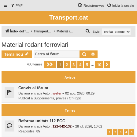
PMF
Registreu-vos
Inicia la sessió
Transport.cat
C
Índex del fòrum
Transport Ferroviari / Transporte Ferroviario
Material rodant ferroviari
Style:
e
Material rodant ferroviari
r
Cerca
Cerca avançada
c
Tema nou
a
1
2
3
4
5
10
Pàgina
1
de
10
Següent
488 temes
…
Avisos
Canvis al fòrum
Darrera entrada Autor:
wefer
«
02 ago. 2026, 00:29
Publicat a
Suggeriments, proves i Off-topic
Temes
Reforma unitats 112 FGC
Darrera entrada Autor:
122-042-132
«
28 jul. 2026, 18:02
Respostes:
85
1
2
3
4
5