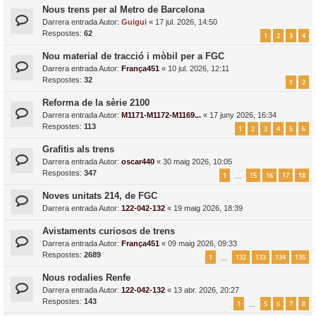
Nous trens per al Metro de Barcelona
Darrera entrada Autor:
Guigui
«
17 jul. 2026, 14:50
Respostes:
62
1
2
3
4
Nou material de tracció i mòbil per a FGC
Darrera entrada Autor:
França451
«
10 jul. 2026, 12:11
Respostes:
32
1
2
Reforma de la sèrie 2100
Darrera entrada Autor:
M1171-M1172-M1169...
«
17 juny 2026, 16:34
Respostes:
113
1
2
3
4
5
6
Grafitis als trens
Darrera entrada Autor:
oscar440
«
30 maig 2026, 10:05
Respostes:
347
1
15
16
17
18
…
Noves unitats 214, de FGC
Darrera entrada Autor:
122-042-132
«
19 maig 2026, 18:39
Avistaments curiosos de trens
Darrera entrada Autor:
França451
«
09 maig 2026, 09:33
Respostes:
2689
1
132
133
134
135
…
Nous rodalies Renfe
Darrera entrada Autor:
122-042-132
«
13 abr. 2026, 20:27
Respostes:
143
1
5
6
7
8
…