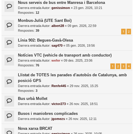
Nous serveis de bus entre Manresa i Barcelona
Darrera entrada Autor:
genissimon
«
23 gen. 2026, 10:21
Respostes:
12
Monbus-Julià (UTE Sant Boi)
Darrera entrada Autor:
albert28
«
09 gen. 2026, 22:59
Respostes:
39
1
2
Línia 902: Begues-Gavà-Olesa
Darrera entrada Autor:
sag470
«
05 gen. 2026, 19:56
Notícies VTC (vehicle de transport amb conductor)
Darrera entrada Autor:
wefer
«
09 des. 2025, 23:06
Respostes:
76
1
2
3
4
Llistat de TOTES les parades d'autobús de Catalunya, amb
posició GPS
Darrera entrada Autor:
Renfe445
«
29 nov. 2025, 15:25
Respostes:
3
Bus urbà Mollet
Darrera entrada Autor:
victor273
«
26 nov. 2025, 18:51
Busos i maniobres complicades
Darrera entrada Autor:
jgomezs
«
26 nov. 2025, 12:11
Nova xarxa BRCAT
Darrera entrada Autor:
genissimon
«
26 nov. 2025, 10:05