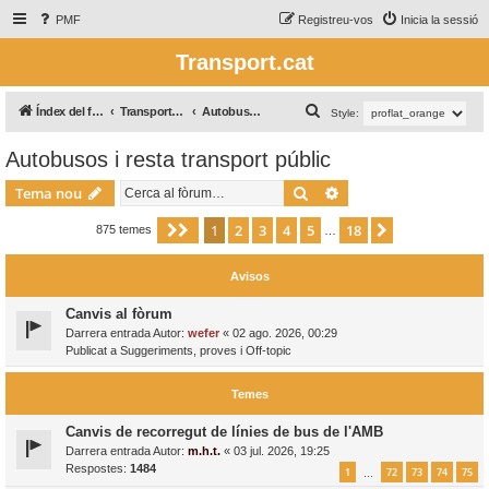
PMF
Registreu-vos
Inicia la sessió
Transport.cat
C
Índex del fòrum
Transport per carretera / Transporte por carretera
Autobusos i resta transport públic
Style:
e
Autobusos i resta transport públic
r
Cerca
Cerca avançada
c
Tema nou
a
1
2
3
4
5
18
Pàgina
1
de
18
Següent
875 temes
…
Avisos
Canvis al fòrum
Darrera entrada Autor:
wefer
«
02 ago. 2026, 00:29
Publicat a
Suggeriments, proves i Off-topic
Temes
Canvis de recorregut de línies de bus de l'AMB
Darrera entrada Autor:
m.h.t.
«
03 jul. 2026, 19:25
Respostes:
1484
1
72
73
74
75
…