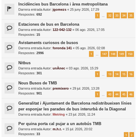
Incidències bus Barcelona i àrea metropolitana
Darrera entrada Autor:
jgomezs
«
25 juny 2026, 17:29
Respostes:
692
1
32
33
34
35
…
Estaciones de bus en Barcelona
Darrera entrada Autor:
122-042-132
«
06 ago. 2026, 17:05
Respostes:
15
Avistaments curiosos de busos
Darrera entrada Autor:
foronda 141
«
05 ago. 2026, 02:08
Respostes:
2996
1
147
148
149
150
…
Nitbus
Darrera entrada Autor:
unÀnec
«
03 ago. 2026, 15:29
Respostes:
301
1
13
14
15
16
…
Nous Busos de TMB
Darrera entrada Autor:
premixero
«
29 jul. 2026, 13:28
Respostes:
901
1
43
44
45
46
…
Generalitat i Ajuntament de Barcelona redistribueixen línies
per esponjar les parades de bus interurbà de la Diagonal
Darrera entrada Autor:
Metring
«
23 jul. 2026, 11:24
Per quina porta cal pujar a un autobús TMB
Darrera entrada Autor:
m.h.t.
«
15 jul. 2026, 20:02
Respostes:
33
1
2