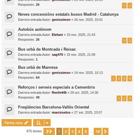
Respostes:
26
1
2
Noves concessións estatals busos Madrid - Catalunya
Darrera entrada Autor:
genissimon
«
26 nov. 2025, 10:01
Autobús autònom
Darrera entrada Autor:
Elefant
«
15 nov. 2025, 21:43
Respostes:
26
1
2
Bus urbà de Montcada i Reixac
Darrera entrada Autor:
sag470
«
15 nov. 2025, 21:09
Respostes:
1
Bus urbà de Manresa
Darrera entrada Autor:
genissimon
«
14 nov. 2025, 10:13
Respostes:
64
1
2
3
4
Reforços i serveis especials a Cementiris
Darrera entrada Autor:
Renfe445
«
29 oct. 2025, 14:30
Respostes:
49
1
2
3
Freqüències Barcelona-Vallès Oriental
Darrera entrada Autor:
marciruelos
«
27 set. 2025, 23:07
Tema nou
1
2
3
4
5
18
Pàgina
1
de
18
Següent
875 temes
…