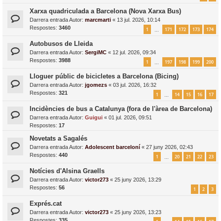
Xarxa quadriculada a Barcelona (Nova Xarxa Bus)
Darrera entrada Autor:
marcmarti
«
13 jul. 2026, 10:14
Respostes:
3460
1
171
172
173
174
…
Autobusos de Lleida
Darrera entrada Autor:
SergiMC
«
12 jul. 2026, 09:34
Respostes:
3988
1
197
198
199
200
…
Lloguer públic de bicicletes a Barcelona (Bicing)
Darrera entrada Autor:
jgomezs
«
03 jul. 2026, 16:32
Respostes:
321
1
14
15
16
17
…
Incidències de bus a Catalunya (fora de l'àrea de Barcelona)
Darrera entrada Autor:
Guigui
«
01 jul. 2026, 09:51
Respostes:
17
Novetats a Sagalés
Darrera entrada Autor:
Adolescent barceloní
«
27 juny 2026, 02:43
Respostes:
440
1
20
21
22
23
…
Notícies d'Alsina Graells
Darrera entrada Autor:
victor273
«
25 juny 2026, 13:29
Respostes:
56
1
2
3
Exprés.cat
Darrera entrada Autor:
victor273
«
25 juny 2026, 13:23
Respostes:
335