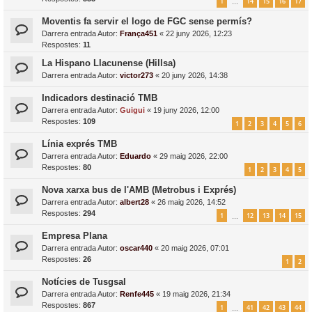
1
14
15
16
17
…
Moventis fa servir el logo de FGC sense permís?
Darrera entrada Autor:
França451
«
22 juny 2026, 12:23
Respostes:
11
La Hispano Llacunense (Hillsa)
Darrera entrada Autor:
victor273
«
20 juny 2026, 14:38
Indicadors destinació TMB
Darrera entrada Autor:
Guigui
«
19 juny 2026, 12:00
Respostes:
109
1
2
3
4
5
6
Línia exprés TMB
Darrera entrada Autor:
Eduardo
«
29 maig 2026, 22:00
Respostes:
80
1
2
3
4
5
Nova xarxa bus de l'AMB (Metrobus i Exprés)
Darrera entrada Autor:
albert28
«
26 maig 2026, 14:52
Respostes:
294
1
12
13
14
15
…
Empresa Plana
Darrera entrada Autor:
oscar440
«
20 maig 2026, 07:01
Respostes:
26
1
2
Notícies de Tusgsal
Darrera entrada Autor:
Renfe445
«
19 maig 2026, 21:34
Respostes:
867
1
41
42
43
44
…