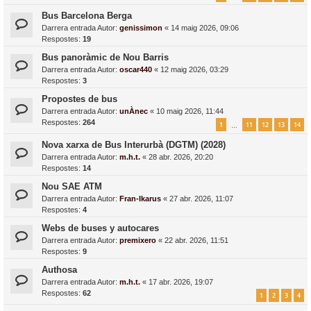
Bus Barcelona Berga
Darrera entrada Autor:
genissimon
«
14 maig 2026, 09:06
Respostes:
19
Bus panoràmic de Nou Barris
Darrera entrada Autor:
oscar440
«
12 maig 2026, 03:29
Respostes:
3
Propostes de bus
Darrera entrada Autor:
unÀnec
«
10 maig 2026, 11:44
Respostes:
264
1
11
12
13
14
…
Nova xarxa de Bus Interurbà (DGTM) (2028)
Darrera entrada Autor:
m.h.t.
«
28 abr. 2026, 20:20
Respostes:
14
Nou SAE ATM
Darrera entrada Autor:
Fran-Ikarus
«
27 abr. 2026, 11:07
Respostes:
4
Webs de buses y autocares
Darrera entrada Autor:
premixero
«
22 abr. 2026, 11:51
Respostes:
9
Authosa
Darrera entrada Autor:
m.h.t.
«
17 abr. 2026, 19:07
Respostes:
62
1
2
3
4