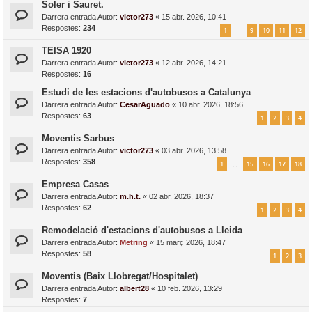
Soler i Sauret.
Darrera entrada Autor:
victor273
«
15 abr. 2026, 10:41
Respostes:
234
1
9
10
11
12
…
TEISA 1920
Darrera entrada Autor:
victor273
«
12 abr. 2026, 14:21
Respostes:
16
Estudi de les estacions d'autobusos a Catalunya
Darrera entrada Autor:
CesarAguado
«
10 abr. 2026, 18:56
Respostes:
63
1
2
3
4
Moventis Sarbus
Darrera entrada Autor:
victor273
«
03 abr. 2026, 13:58
Respostes:
358
1
15
16
17
18
…
Empresa Casas
Darrera entrada Autor:
m.h.t.
«
02 abr. 2026, 18:37
Respostes:
62
1
2
3
4
Remodelació d'estacions d'autobusos a Lleida
Darrera entrada Autor:
Metring
«
15 març 2026, 18:47
Respostes:
58
1
2
3
Moventis (Baix Llobregat/Hospitalet)
Darrera entrada Autor:
albert28
«
10 feb. 2026, 13:29
Respostes:
7