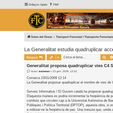
Enllaços ràpids
PMF
Índex del fòrum
Transport Ferroviari / Transporte Ferroviari
La Generalitat estudia quadruplicar ac
Cer
Respon
Generalitat proposa quadruplicar vies C4 
E
Autor:
trainman
»
23 gen. 2009, 13:32
n
t
Comarca 23/01/2009 12:14
r
La Generalitat proposar quadruplicar el nombre de vies de
a
d
a
Serveis Informatius / El Govern català ha proposat quadrup
D'aquesta manera es podria incrementar la freqüència de pa
combois que circulen cap a la Universitat Autònoma de Barc
Públiques i Política Territorial (DPTOP), aquesta obra, si e
a millorar-ne la freqüència de pas. Una mesura que, unida a