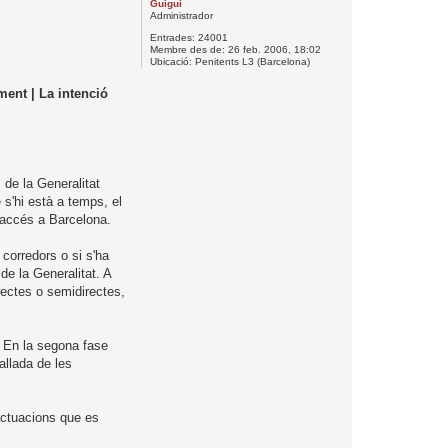
Guigui
l
Administrador
’
Entrades:
24001
i
Membre des de:
26 feb. 2006, 18:02
n
Ubicació:
Penitents L3 (Barcelona)
i
ment | La intenció
c
i
 de la Generalitat
 s'hi està a temps, el
d'accés a Barcelona.
corredors o si s'ha
de la Generalitat. A
irectes o semidirectes,
s. En la segona fase
allada de les
actuacions que es