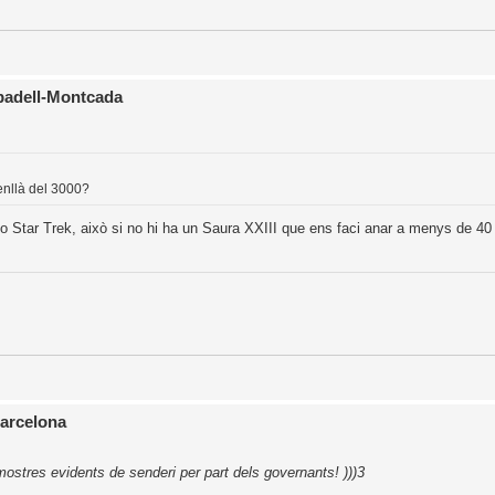
abadell-Montcada
enllà del 3000?
lo Star Trek, això si no hi ha un Saura XXIII que ens faci anar a menys de 40
Barcelona
ostres evidents de senderi per part dels governants! )))3