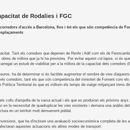
apacitat de Rodalies i FGC
s corredors d'accés a Barcelona, fins i tot els que són competència de Fo
desplaçaments
pacitat. Tant els corredors que depenen de Renfe i Adif com els de Ferrocarrils
s obres de millora que ja hi ha previstes. Per evitar aquest col·lapse, si és que
arregat un estudi de viabilitat per a la millora de la capacitat dels corredors 
euros, ha de determinar si és factible augmentar el nombre de vies d'aquests 
s els corredors, tant els que són competència del ministeri de Foment com els 
de Política Territorial és que es millorin els temps de viatge mitjançant trens d
r els colls d'ampolla de la xarxa actual i els que es produiran els pròxims any
 en la necessitat de quadruplicar les vies existents i demana una anàlisi det
ructura en un territori molt densament poblat.
inversions, que ha d'incloure una avaluació socioeconòmica completa de les 
afectaran aquestes actuacions els altres modes de transport.