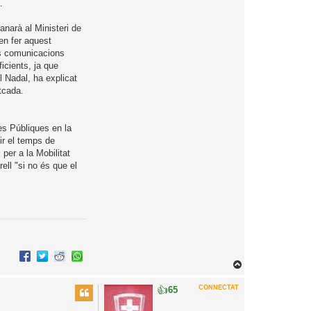
.
manarà al Ministeri de
en fer aquest
rs comunicacions
ficients, ja que
l Nadal, ha explicat
tcada.
es Públiques en la
uir el temps de
 per a la Mobilitat
ell "si no és que el
T
o
👍
CONNECTAT
65
r
n