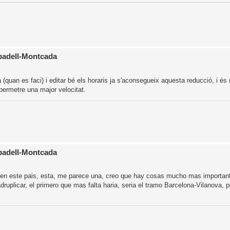
abadell-Montcada
quan es faci) i editar bé els horaris ja s'aconsegueix aquesta reducció, i és
r permetre una major velocitat.
abadell-Montcada
 en este pais, esta, me parece una, creo que hay cosas mucho mas importan
uplicar, el primero que mas falta haria, seria el tramo Barcelona-Vilanova, p