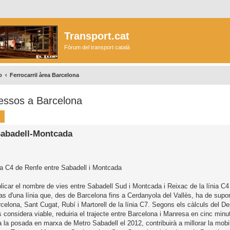
Transport.cat
Fòrum del transport català
o
Ferrocarril àrea Barcelona
cessos a Barcelona
ca
Cerca avançada
Sabadell-Montcada
 la C4 de Renfe entre Sabadell i Montcada
licar el nombre de vies entre Sabadell Sud i Montcada i Reixac de la línia C4
s d'una línia que, des de Barcelona fins a Cerdanyola del Vallès, ha de supor
elona, Sant Cugat, Rubí i Martorell de la línia C7. Segons els càlculs del D
s considera viable, reduiria el trajecte entre Barcelona i Manresa en cinc minut
 la posada en marxa de Metro Sabadell el 2012, contribuirà a millorar la mobil