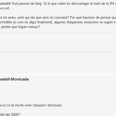
badell Sud passen de llarg. Si el que volen és descarregar el tram de la R4
a curt.
 a tot arreu, però qui diu que això no canviarà? Per què hauríem de pensar que
TramVallès (o com es digui finalment), algunes d'aquestes estacions no siguin 
t pretén que triguin menys?
abadell-Montcada
de la C4 de Renfe entre Sabadell i Montcada
llà del 3000?