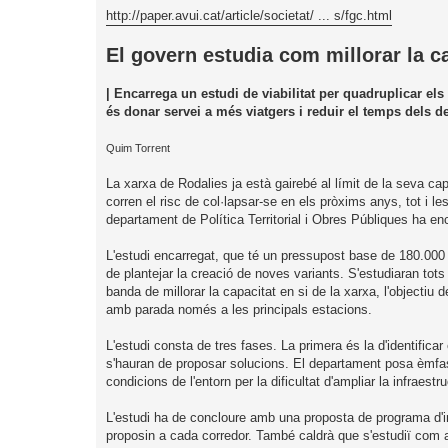
d
http://paper.avui.cat/article/societat/ ... s/fgc.html
a
El govern estudia com millorar la c
| Encarrega un estudi de viabilitat per quadruplicar el
és donar servei a més viatgers i reduir el temps dels 
Quim Torrent
La xarxa de Rodalies ja està gairebé al límit de la seva ca
corren el risc de col·lapsar-se en els pròxims anys, tot i le
departament de Política Territorial i Obres Públiques ha enc
L'estudi encarregat, que té un pressupost base de 180.000 
de plantejar la creació de noves variants. S'estudiaran tot
banda de millorar la capacitat en si de la xarxa, l'objectiu 
amb parada només a les principals estacions.
L'estudi consta de tres fases. La primera és la d'identifica
s'hauran de proposar solucions. El departament posa èmfasi
condicions de l'entorn per la dificultat d'ampliar la infraest
L'estudi ha de concloure amb una proposta de programa d'
proposin a cada corredor. També caldrà que s'estudiï com 