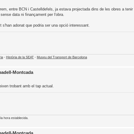
rem, entre BCN i Castelldefels, ja estava projectada dins de les obres a tenir f
sense data ni finançament per l'obra.
t s'han adonat que podria ser una opció interessant.
ria
-
Història de la SEAT
-
Museu del Transport de Barcelona
abadell-Montcada
eixen trobant amb el tap actual.
 hora establecida.
abadell-Montcada