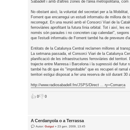
Sabadell i amb d'altres zones de l'àrea metropolitana, com
No obstant això, la voluntat del secretari per a la Mobilitat,
Foment que encarregui un estudi informatiu de millora de to
recorregut. En una reunió amb el Consorci Viari de la Cat
ferroviàries aprofitant la futura línia orbital. Tot i així, 
només són paraules i no concreten cap calendari", segons ha
que l'estudi informatiu de Foment també ha de preveure d'a
Entitats de la Catalunya Central reclamen millores al transpo
La setmana passada, el Consorci Viari de la Catalunya Centr
planificació de les infraestructures ferroviàries del territor
trajecte entre Manresa i Barcelona i la supressió del futur ra
també ha dit que és "improbable" que es recuperi el ramal d'
territori estigui disposat a fer una reserva de sòl durant 3
http://www.radiosabadell.fm/JSPS/Direct ... ry=Comarca
👍
👎
0
0
A Cerdanyola o a Terrassa
E
Autor:
Guigui
»
23 gen. 2009, 13:45
n