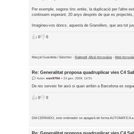
Per exemple, segons tinc entès, la duplicació per l'altre ext
continuem esperant, 20 anys després de que es projectés, 
Imagineu-vos doncs, aquesta de Granollers, que ara tot jus
👍
👎
0
0
Marçal Guardiola i Sánchez -
Railmotif, Afició ferroviària
-
Web ferrovià
Re: Generalitat proposa quadruplicar vies C4 S
E
Autor:
visir5704
»
23 gen. 2009, 14:51
n
t
De res serveix fer això si quan arribin a Barcelona es segu
r
a
d
👍
👎
0
0
a
DIA CERRADO, este ordenador se apagará de forma AUTOMATICA a la
Re: Generalitat proposa quadruplicar vies C4 S