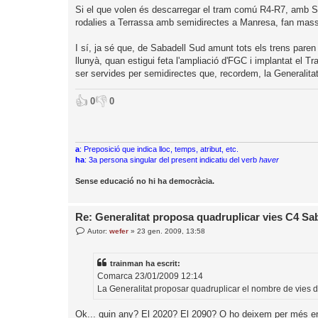
t
Si el que volen és descarregar el tram comú R4-R7, amb Sa
r
rodalies a Terrassa amb semidirectes a Manresa, fan mass
a
d
a
I sí, ja sé que, de Sabadell Sud amunt tots els trens paren
llunyà, quan estigui feta l'ampliació d'FGC i implantat el 
ser servides per semidirectes que, recordem, la Generalita
👍
👎
0
0
a
: Preposició que indica lloc, temps, atribut, etc.
ha
: 3a persona singular del present indicatiu del verb
haver
Sense educació no hi ha democràcia.
Re: Generalitat proposa quadruplicar vies C4 S
E
Autor:
wefer
»
23 gen. 2009, 13:58
n
t
r
trainman ha escrit:
a
d
Comarca 23/01/2009 12:14
a
La Generalitat proposar quadruplicar el nombre de vies 
Ok... quin any? El 2020? El 2090? O ho deixem per més en