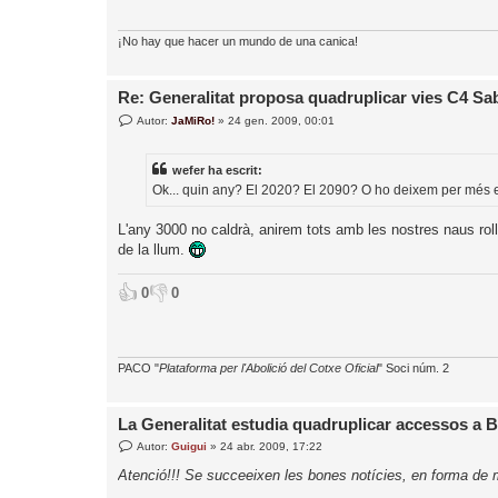
¡No hay que hacer un mundo de una canica!
Re: Generalitat proposa quadruplicar vies C4 S
E
Autor:
JaMiRo!
»
24 gen. 2009, 00:01
n
t
r
wefer ha escrit:
a
d
Ok... quin any? El 2020? El 2090? O ho deixem per més 
a
L'any 3000 no caldrà, anirem tots amb les nostres naus rol
de la llum.
👍
👎
0
0
PACO "
Plataforma per l'Abolició del Cotxe Oficial
" Soci núm. 2
La Generalitat estudia quadruplicar accessos a 
E
Autor:
Guigui
»
24 abr. 2009, 17:22
n
t
Atenció!!! Se succeeixen les bones notícies, en forma de m
r
a