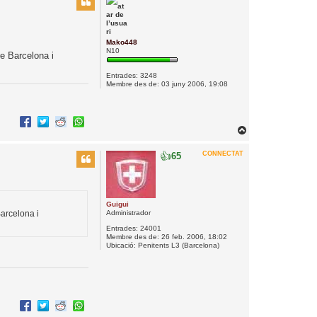
n
a
a
Mako448
l
N10
re Barcelona i
’
i
Entrades:
3248
Membre des de:
03 juny 2006, 19:08
n
i
c
i
T
o
👍
CONNECTAT
65
r
n
a
a
Guigui
l
Barcelona i
Administrador
’
Entrades:
24001
i
Membre des de:
26 feb. 2006, 18:02
n
Ubicació:
Penitents L3 (Barcelona)
i
c
i