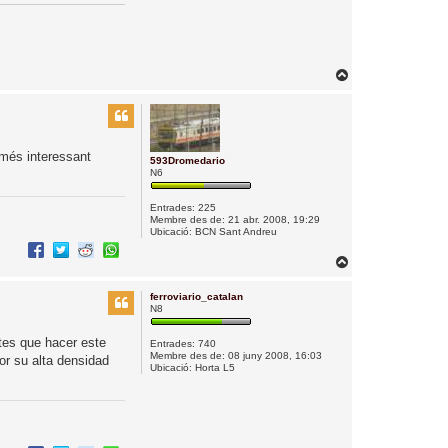
T
o
r
n
a
 més interessant
593Dromedario
a
N6
l
’
Entrades:
225
i
Membre des de:
21 abr. 2008, 19:29
Ubicació:
BCN Sant Andreu
n
i
T
c
o
i
ferroviario_catalan
r
N8
n
a
tes que hacer este
Entrades:
740
a
Membre des de:
08 juny 2008, 16:03
or su alta densidad
Ubicació:
Horta L5
l
’
i
n
i