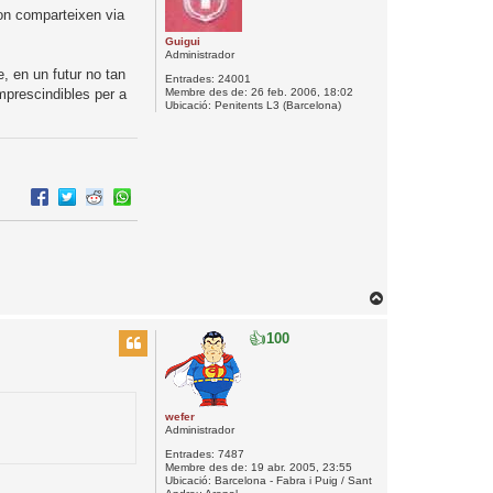
a
 on comparteixen via
a
Guigui
l
Administrador
’
, en un futur no tan
Entrades:
24001
i
Membre des de:
26 feb. 2006, 18:02
imprescindibles per a
n
Ubicació:
Penitents L3 (Barcelona)
i
c
i
T
o
👍
100
r
n
a
a
l
wefer
Administrador
’
Entrades:
7487
i
Membre des de:
19 abr. 2005, 23:55
n
Ubicació:
Barcelona - Fabra i Puig / Sant