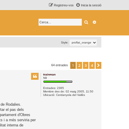
Registreu-vos
Inicia la sessió
Cerca
Cerca avançada
Style:
1
2
3
4
Següent
64 entrades
trainman
N9
Entrades:
2365
Membre des de:
02 maig 2005, 11:50
Ubicació:
Cerdanyola del Vallès
 de Rodalies.
tar el pas dels
epartament d'Obres
s i a més serviria per
itat interna de