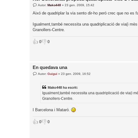
E
Autor:
Mako448
»
23 gen. 2009, 15:42
n
t
Aixó de quadriplar la via sento dir-ho peró crec que no es f
r
a
d
Igualment,també necessita una quadriplicació de via(i mès u
a
Granollers-Centre.
👍
👎
0
0
En quedava una
E
Autor:
Guigui
»
23 gen. 2009, 16:52
n
t
r
Mako448 ha escrit:
a
d
Igualment,també necessita una quadriplicació de via(i mès
a
Granollers-Centre.
I Barcelona i Mataró.
👍
👎
0
0