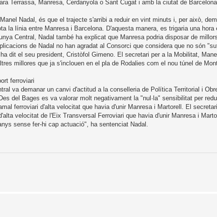
 ara Terrassa, Manresa, Cerdanyola o Sant Cugat i amb la ciutat de Barcelona
 Manel Nadal, és que el trajecte s'arribi a reduir en vint minuts i, per això, de
ta la línia entre Manresa i Barcelona. D'aquesta manera, es trigaria una hora 
alunya Central, Nadal també ha explicat que Manresa podria disposar de millo
les explicacions de Nadal no han agradat al Consorci que considera que no són "su
 dit el seu president, Cristòfol Gimeno. El secretari per a la Mobilitat, Mane
ltres millores que ja s'inclouen en el pla de Rodalies com el nou túnel de Mon
rt ferroviari
al va demanar un canvi d'actitud a la conselleria de Política Territorial i Obr
i. Des del Bages es va valorar molt negativament la "nul·la" sensibilitat per red
mal ferroviari d'alta velocitat que havia d'unir Manresa i Martorell. El secretari
alta velocitat de l'Eix Transversal Ferroviari que havia d'unir Manresa i Martor
0 anys sense fer-hi cap actuació", ha sentenciat Nadal.