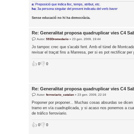
a
: Preposició que indica lloc, temps, atribut, etc.
ha
: 3a persona singular del present indicatiu del verb
haver
Sense educació no hi ha democràcia.
Re: Generalitat proposa quadruplicar vies C4 S
E
Autor:
593Dromedario
»
23 gen. 2009, 19:44
n
t
Jo tampoc crec que s'acabi fent. Amb el túnel de Montcada (
r
revisar el traçat fins a Manresa, per si es pot rectificar pe
a
d
a
👍
👎
0
0
Re: Generalitat proposa quadruplicar vies C4 S
E
Autor:
ferroviario_catalan
»
23 gen. 2009, 22:16
n
t
Proponer por proponer... Muchas cosas absurdas se dicen
r
tramo en vía cuadruplicada, y si acaso nos ponemos a cuadr
a
d
de tráfico ferroviario.
a
👍
👎
0
0