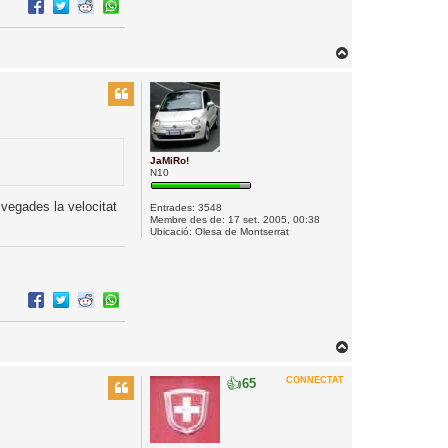
c
i
T
o
r
n
a
a
l
JaMiRo!
N10
’
i
 vegades la velocitat
Entrades:
3548
n
Membre des de:
17 set. 2005, 00:38
Ubicació:
Olesa de Montserrat
i
c
i
T
o
👍
CONNECTAT
65
r
n
a
a