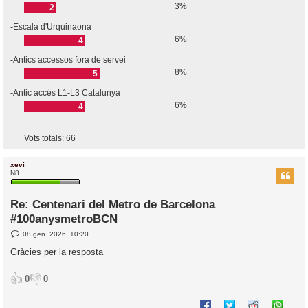
3%
2
-Escala d'Urquinaona
6%
4
-Antics accessos fora de servei
8%
5
-Antic accés L1-L3 Catalunya
6%
4
Vots totals:
66
xevi
N8
Re: Centenari del Metro de Barcelona
#100anysmetroBCN
E
08 gen. 2026, 10:20
n
t
Gràcies per la resposta
r
a
d
👍
👎
0
0
a