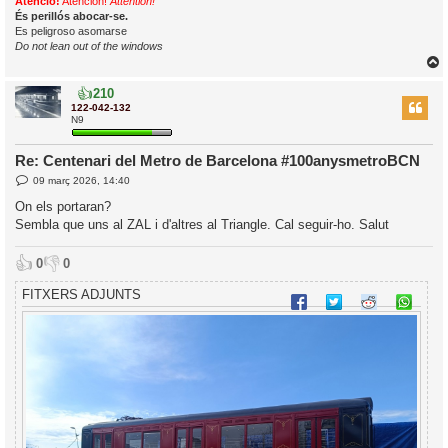
Atenció!
Atención!
Attention!
És perillós abocar-se.
Es peligroso asomarse
Do not lean out of the windows
👍
210
r
122-042-132
N9
Re: Centenari del Metro de Barcelona #100anysmetroBCN
l
E
09 març 2026, 14:40
’
n
t
i
On els portaran?
r
Sembla que uns al ZAL i d'altres al Triangle. Cal seguir-ho. Salut
a
d
i
a
c
👍
👎
0
0
i
FITXERS ADJUNTS