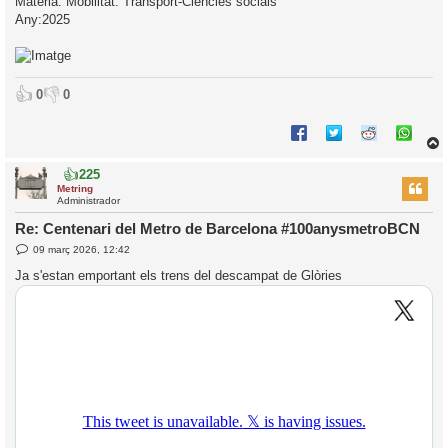
Matèria: Mobilitat. Transport-Ciències socials
Any:2025
👍
👎
0
0
👍
225
r
Metring
Administrador
Re: Centenari del Metro de Barcelona #100anysmetroBCN
E
09 març 2026, 12:42
l
n
’
t
Ja s'estan emportant els trens del descampat de Glòries
r
i
a
d
a
i
c
i