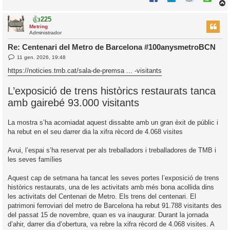
👍
225
r
Metring
Administrador
Re: Centenari del Metro de Barcelona #100anysmetroBCN
E
11 gen. 2026, 19:48
l
n
’
t
https://noticies.tmb.cat/sala-de-premsa ... -visitants
r
i
a
d
L’exposició de trens històrics restaurats tanca
a
i
amb gairebé 93.000 visitants
c
i
La mostra s’ha acomiadat aquest dissabte amb un gran èxit de públic i
ha rebut en el seu darrer dia la xifra rècord de 4.068 visites
Avui, l’espai s’ha reservat per als treballadors i treballadores de TMB i
les seves famílies
Aquest cap de setmana ha tancat les seves portes l’exposició de trens
històrics restaurats, una de les activitats amb més bona acollida dins
les activitats del Centenari de Metro. Els trens del centenari. El
patrimoni ferroviari del metro de Barcelona ha rebut 91.788 visitants des
del passat 15 de novembre, quan es va inaugurar. Durant la jornada
d’ahir, darrer dia d’obertura, va rebre la xifra rècord de 4.068 visites. A