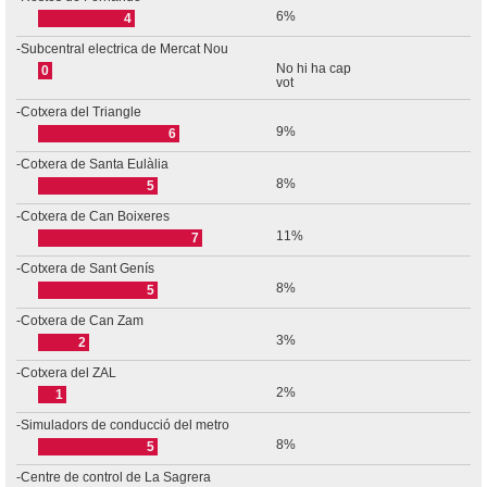
6%
4
-Subcentral electrica de Mercat Nou
No hi ha cap
0
vot
-Cotxera del Triangle
9%
6
-Cotxera de Santa Eulàlia
8%
5
-Cotxera de Can Boixeres
11%
7
-Cotxera de Sant Genís
8%
5
-Cotxera de Can Zam
3%
2
-Cotxera del ZAL
2%
1
-Simuladors de conducció del metro
8%
5
-Centre de control de La Sagrera