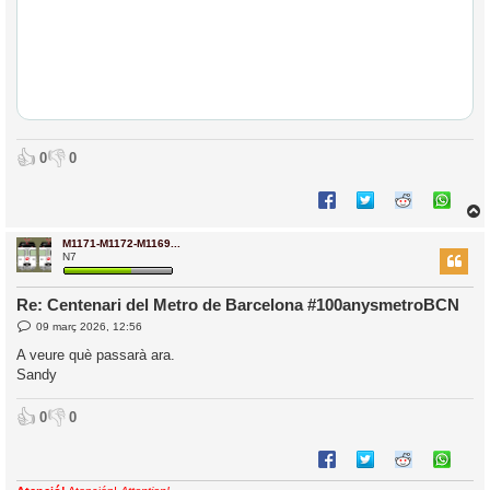
👍
👎
0
0
M1171-M1172-M1169...
r
N7
Re: Centenari del Metro de Barcelona #100anysmetroBCN
E
09 març 2026, 12:56
l
n
’
t
A veure què passarà ara.
r
i
Sandy
a
d
a
i
👍
👎
0
0
c
i