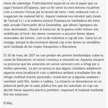
mena de sabotatge. Particularment especial va ser el paper que va
jugar l’estació d’Espanya, que va fer servir la seva tercera via primer
com a cotxera i fossar per la revisió de trens i més endavant com a
magatzem de material bèl·lic. Aquest material era introduït pels túnels
de l’actual L1 i a la mateixa estació Espanya es traslladava als trens
dels actuals Ferrocarrils de la Generalitat, que alhora l’apropava als
seus destinataris. Durant el transcurs de la guerra molts homes són
mobilitzats al front i les dones comencen a assumir feines abans
reservades als homes, com la de motorista o cap de tren. Seria tot un
miratge, perquè la discriminació laboral cap a les dones es restabliria
amb l’arribada de les tropes franquistes a Barcelona.
El 16 de març de 1937 es van produir els primers bombardejos sobre la
ciutat de Barcelona i el servei comença a ressentir-se. Aquesta situació
va provocar que les estacions en servei servissin com a refugi per a
moltes persones. La por va provocar que alguns ciutadans adoptessin
aquesta nova localització com a definitiva arribant a traslladar fins als
refugis multitud d’estris personals i instal·lant-se a algunes andanes i
vestíbuls amb llits, taules o cadires. La situació va desembocar en un
potencial perill per la salut pública fins que les autoritats en cap van
decidir frenar aquesta pràctica prohibint i requisant el material traslladat
fins les estacions.
Enllaç: