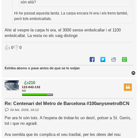
són allà?
Hi he passat aquesta tarda. La carpa encara hi era i els trens també,
però tots embolcallats.
Ahir al vespre la carpa hi era, el 3000 sense embolcallar i el 1100
embolcallat. La resta no els vaig distingir.
👍
👎
0
0
Exhiba abono o pase antes de que se lo exijan
👍
210
r
122-042-132
N9
Re: Centenari del Metro de Barcelona #100anysmetroBCN
l
E
24 feb. 2026, 16:12
’
n
t
i
Per ara hi són tots. A l'espera de trobar-lis un destí, potser a St. Genís,
r
tot i que no agradi.
a
d
i
a
c
Ara sembla que és complica el seu trasllat, per les obres del nou