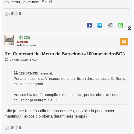
i
col·lector, ja veurem. Salut!
👍
👎
0
0
👍
225
r
Metring
Administrador
Re: Centenari del Metro de Barcelona #100anysmetroBCN
E
24 feb. 2026, 17:14
l
n
’
t
r
i
122-042-132
ha escrit:
↑
a
d
Per ara hi són tots. A l'espera de trobar-lis un destí, potser a St. Genís,
a
i
tot i que no agradi.
c
i
Ara sembla que és complica el seu trasllat, per les obres del nou
col·lector, ja veurem. Salut!
I dic jo: per tenir-los allà mesos després, no valia la pena haver
mantingut l'exposició oberta durant més temps?
👍
👎
0
0