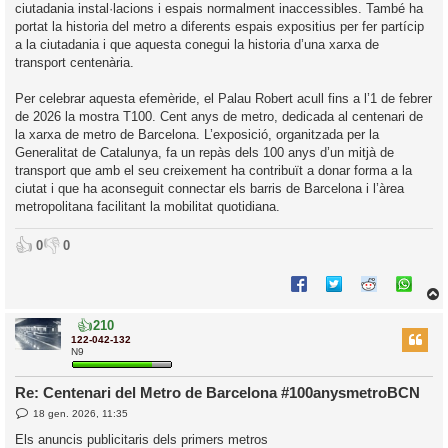
ciutadania instal·lacions i espais normalment inaccessibles. També ha
portat la historia del metro a diferents espais expositius per fer partícip
a la ciutadania i que aquesta conegui la historia d’una xarxa de
transport centenària.
Per celebrar aquesta efemèride, el Palau Robert acull fins a l’1 de febrer
de 2026 la mostra T100. Cent anys de metro, dedicada al centenari de
la xarxa de metro de Barcelona. L’exposició, organitzada per la
Generalitat de Catalunya, fa un repàs dels 100 anys d’un mitjà de
transport que amb el seu creixement ha contribuït a donar forma a la
ciutat i que ha aconseguit connectar els barris de Barcelona i l’àrea
metropolitana facilitant la mobilitat quotidiana.
👍
👎
0
0
👍
210
r
122-042-132
N9
Re: Centenari del Metro de Barcelona #100anysmetroBCN
l
E
18 gen. 2026, 11:35
’
n
t
i
Els anuncis publicitaris dels primers metros
r