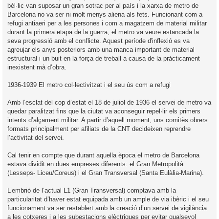
bèl·lic van suposar un gran sotrac per al país i la xarxa de metro de
Barcelona no va ser ni molt menys aliena als fets. Funcionant com a
refugi antiaeri per a les persones i com a magatzem de material militar
durant la primera etapa de la guerra, el metro va veure estancada la
seva progressió amb el conflicte. Aquest període d'inflexió es va
agreujar els anys posteriors amb una manca important de material
estructural i un buit en la força de treball a causa de la pràcticament
inexistent mà d’obra.
1936-1939 El metro col·lectivitzat i el seu ús com a refugi
Amb l’esclat del cop d’estat el 18 de juliol de 1936 el servei de metro va
quedar paralitzat fins que la ciutat va aconseguir repel·lir els primers
intents d’alçament militar. A partir d’aquell moment, uns comitès obrers
formats principalment per afiliats de la CNT decideixen reprendre
l’activitat del servei.
Cal tenir en compte que durant aquella època el metro de Barcelona
estava dividit en dues empreses diferents: el Gran Metropolità
(Lesseps- Liceu/Coreus) i el Gran Transversal (Santa Eulàlia-Marina).
L’embrió de l’actual L1 (Gran Transversal) comptava amb la
particularitat d’haver estat equipada amb un ample de via ibèric i el seu
funcionament va ser restablert amb la creació d’un servei de vigilància
a les cotxeres i a les subestacions elèctriques per evitar qualsevol