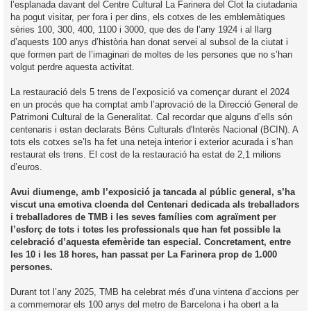
l’esplanada davant del Centre Cultural La Farinera del Clot la ciutadania
ha pogut visitar, per fora i per dins, els cotxes de les emblemàtiques
sèries 100, 300, 400, 1100 i 3000, que des de l’any 1924 i al llarg
d’aquests 100 anys d’història han donat servei al subsol de la ciutat i
que formen part de l’imaginari de moltes de les persones que no s’han
volgut perdre aquesta activitat.
La restauració dels 5 trens de l’exposició va començar durant el 2024
en un procés que ha comptat amb l’aprovació de la Direcció General de
Patrimoni Cultural de la Generalitat. Cal recordar que alguns d’ells són
centenaris i estan declarats Béns Culturals d'Interès Nacional (BCIN). A
tots els cotxes se’ls ha fet una neteja interior i exterior acurada i s’han
restaurat els trens. El cost de la restauració ha estat de 2,1 milions
d’euros.
Avui diumenge, amb l’exposició ja tancada al públic general, s’ha
viscut una emotiva cloenda del Centenari dedicada als treballadors
i treballadores de TMB i les seves famílies com agraïment per
l’esforç de tots i totes les professionals que han fet possible la
celebració d’aquesta efemèride tan especial. Concretament, entre
les 10 i les 18 hores, han passat per La Farinera prop de 1.000
persones.
Durant tot l’any 2025, TMB ha celebrat més d’una vintena d’accions per
a commemorar els 100 anys del metro de Barcelona i ha obert a la