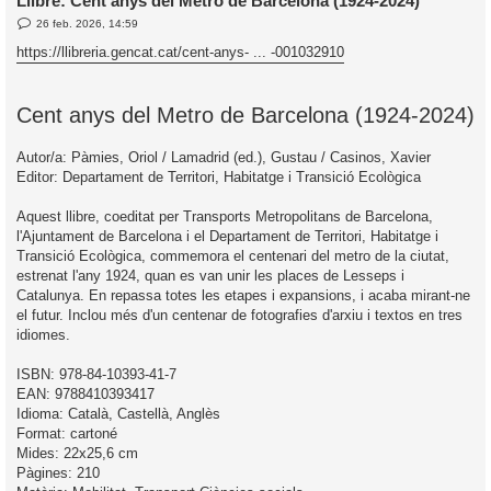
Llibre: Cent anys del Metro de Barcelona (1924-2024)
E
26 feb. 2026, 14:59
l
n
’
t
https://llibreria.gencat.cat/cent-anys- ... -001032910
r
i
a
d
a
i
Cent anys del Metro de Barcelona (1924-2024)
c
i
Autor/a: Pàmies, Oriol / Lamadrid (ed.), Gustau / Casinos, Xavier
Editor: Departament de Territori, Habitatge i Transició Ecològica
Aquest llibre, coeditat per Transports Metropolitans de Barcelona,
l'Ajuntament de Barcelona i el Departament de Territori, Habitatge i
Transició Ecològica, commemora el centenari del metro de la ciutat,
estrenat l'any 1924, quan es van unir les places de Lesseps i
Catalunya. En repassa totes les etapes i expansions, i acaba mirant-ne
el futur. Inclou més d'un centenar de fotografies d'arxiu i textos en tres
idiomes.
ISBN: 978-84-10393-41-7
EAN: 9788410393417
Idioma: Català, Castellà, Anglès
Format: cartoné
Mides: 22x25,6 cm
Pàgines: 210