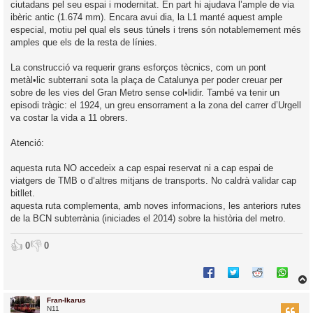
ciutadans pel seu espai i modernitat. En part hi ajudava l’ample de via
ibèric antic (1.674 mm). Encara avui dia, la L1 manté aquest ample
especial, motiu pel qual els seus túnels i trens són notablemement més
amples que els de la resta de línies.
La construcció va requerir grans esforços tècnics, com un pont
metàl•lic subterrani sota la plaça de Catalunya per poder creuar per
sobre de les vies del Gran Metro sense col•lidir. També va tenir un
episodi tràgic: el 1924, un greu ensorrament a la zona del carrer d’Urgell
va costar la vida a 11 obrers.
Atenció:
aquesta ruta NO accedeix a cap espai reservat ni a cap espai de
viatgers de TMB o d’altres mitjans de transports. No caldrà validar cap
bitllet.
aquesta ruta complementa, amb noves informacions, les anteriors rutes
de la BCN subterrània (iniciades el 2014) sobre la història del metro.
👍
👎
0
0
Fran-Ikarus
r
N11