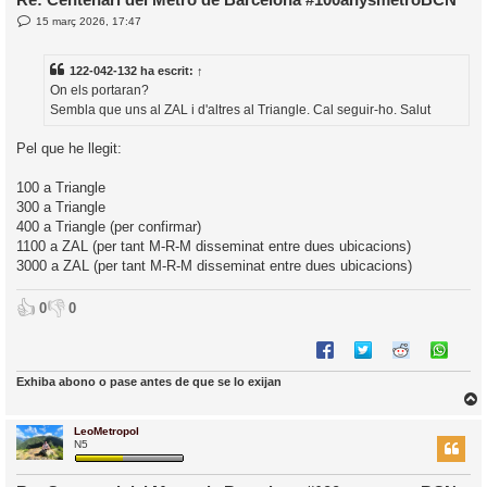
E
15 març 2026, 17:47
l
n
’
t
r
i
122-042-132
ha escrit:
↑
a
d
On els portaran?
a
i
Sembla que uns al ZAL i d'altres al Triangle. Cal seguir-ho. Salut
c
i
Pel que he llegit:
100 a Triangle
300 a Triangle
400 a Triangle (per confirmar)
1100 a ZAL (per tant M-R-M disseminat entre dues ubicacions)
3000 a ZAL (per tant M-R-M disseminat entre dues ubicacions)
👍
👎
0
0
Exhiba abono o pase antes de que se lo exijan
LeoMetropol
r
N5