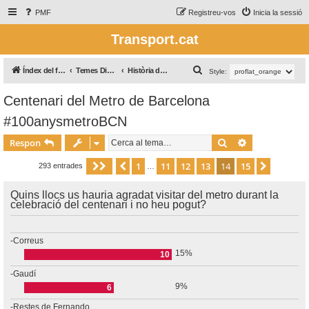
PMF
Registreu-vos
Inicia la sessió
Transport.cat
C
Índex del fòrum
Temes Diversos / Temas Varios
Història del transport
Style:
e
Centenari del Metro de Barcelona
r
#100anysmetroBCN
c
a
Cerca
Cerca avança
Respon
1
11
12
13
14
15
Pàgina
Anterior
14
de
15
Següent
293 entrades
…
Quins llocs us hauria agradat visitar del metro durant la
celebració del centenari i no heu pogut?
-Correus
15%
10
-Gaudí
9%
6
-Restes de Fernando