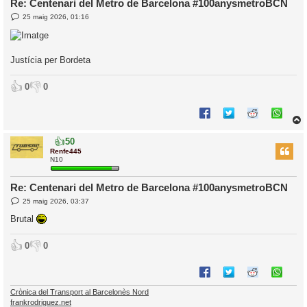
Re: Centenari del Metro de Barcelona #100anysmetroBCN
E
25 maig 2026, 01:16
l
n
’
t
r
i
a
d
Justícia per Bordeta
a
i
c
👍
👎
0
0
i
👍
50
r
Renfe445
N10
Re: Centenari del Metro de Barcelona #100anysmetroBCN
l
E
25 maig 2026, 03:37
’
n
t
i
Brutal
r
a
d
i
👍
👎
0
0
a
c
i
Crònica del Transport al Barcelonès Nord
frankrodriguez.net