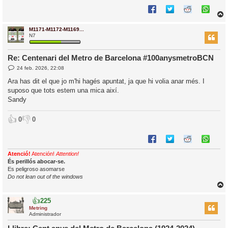
M1171-M1172-M1169...
r
N7
Re: Centenari del Metro de Barcelona #100anysmetroBCN
E
24 feb. 2026, 22:08
l
n
’
t
Ara has dit el que jo m'hi hagés apuntat, ja que hi volia anar més. I
r
i
suposo que tots estem una mica així.
a
d
Sandy
a
i
c
👍
👎
0
0
i
Atenció!
Atención!
Attention!
És perillós abocar-se.
Es peligroso asomarse
Do not lean out of the windows
👍
225
r
Metring
Administrador