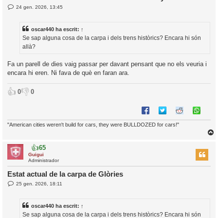
E
24 gen. 2026, 13:45
l
n
’
t
r
i
oscar440
ha escrit:
↑
a
d
Se sap alguna cosa de la carpa i dels trens històrics? Encara hi són
a
i
allà?
c
i
Fa un parell de dies vaig passar per davant pensant que no els veuria i
encara hi eren. Ni fava de què en faran ara.
👍
👎
0
0
"American cities weren't build for cars, they were BULLDOZED for cars!"
👍
65
r
Guigui
Administrador
Estat actual de la carpa de Glòries
E
25 gen. 2026, 18:11
l
n
’
t
r
i
oscar440
ha escrit:
↑
a
d
Se sap alguna cosa de la carpa i dels trens històrics? Encara hi són
a