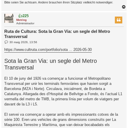
Bitte seien Sie achtsam. Andere brauchen ihren Sitzplatz vielleicht notwendiger.
👍
225
r
Metring
Administrador
Ruta de Cultura: Sota la Gran Via: un segle del Metro
Transversal
l
E
30 maig 2026, 13:56
’
n
i
t
https://www.cultruta.com/portfolio/sota ... 2026-05-30
r
a
i
d
Sota la Gran Via: un segle del Metro
a
c
Transversal
i
El 10 de juny del 1926 va començar a funcionar el Metropolitano
Transversal per unir les terminals ferroviàries que havien sorgit a
Barcelona (MZA i Norte). Circulava, inicialment, de Bordeta a
Catalunya. Allargada des d’Hospital de Bellvitge a Fondo, és l’actual L1
vermella del metro de TMB, la primera línia per volum de viatgers per
davant de la L3 i L5.
El servei va començar a operar amb els impressionants cotxes de la
sèrie 100. Eren uns vehicles de grans dimensions construïts per La
Maquinista Terrestre y Marítima, que van deixar bocabadats els