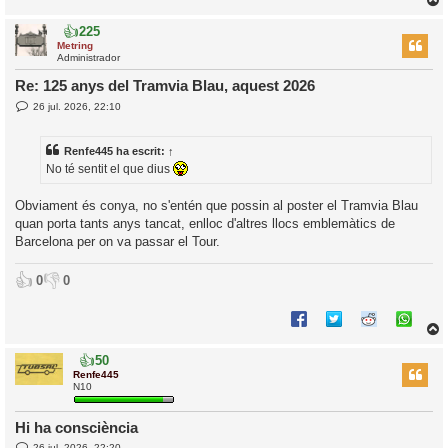
👍
225
r
Metring
Administrador
Re: 125 anys del Tramvia Blau, aquest 2026
E
26 jul. 2026, 22:10
l
n
’
t
r
i
Renfe445
ha escrit:
↑
a
d
No té sentit el que dius
a
i
c
Obviament és conya, no s'entén que possin al poster el Tramvia Blau
i
quan porta tants anys tancat, enlloc d'altres llocs emblemàtics de
Barcelona per on va passar el Tour.
👍
👎
0
0
👍
50
r
Renfe445
N10
Hi ha consciència
l
E
26 jul. 2026, 22:20