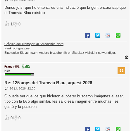
’
n
t
i
Doncs jo sí que ho entenc: és una indicació que la gent encara sap que
r
el Tramvia Blau existeix.
a
d
i
a
c
👍
👎
1
0
i
Crònica del Transport al Barcelonès Nord
frankrodriguez.net
Bitte seien Sie achtsam. Andere brauchen ihren Sitzplatz vielleicht notwendiger.
👍
85
França451
r
N10
Re: 125 anys del Tramvia Blau, aquest 2026
E
l
26 jul. 2026, 22:55
n
’
t
O puede ser que los que hicieron el póster buscaron imágenes al azar,
r
i
tipo con la IA o algo similar, les salió esa imagen entre muchas, les
a
d
gustó y la pusieron.
a
i
c
👍
👎
0
0
i