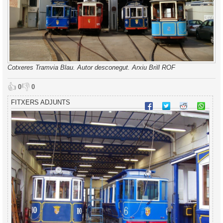
Cotxeres Tramvia Blau. Autor desconegut. Arxiu Brill ROF
👍
👎
0
0
FITXERS ADJUNTS