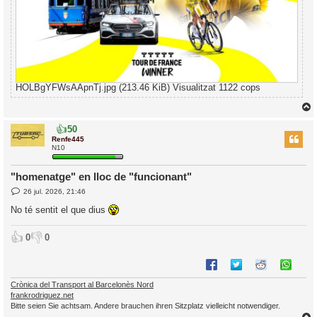
HOLBgYFWsAApnTj.jpg (213.46 KiB) Visualitzat 1122 cops
👍
50
r
Renfe445
N10
"homenatge" en lloc de "funcionant"
l
E
26 jul. 2026, 21:46
’
n
t
i
No té sentit el que dius
r
a
d
i
👍
👎
0
0
a
c
i
Crònica del Transport al Barcelonès Nord
frankrodriguez.net
Bitte seien Sie achtsam. Andere brauchen ihren Sitzplatz vielleicht notwendiger.