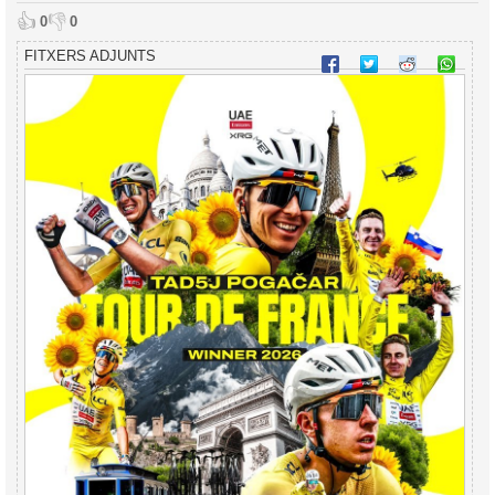
👍
👎
0
0
FITXERS ADJUNTS