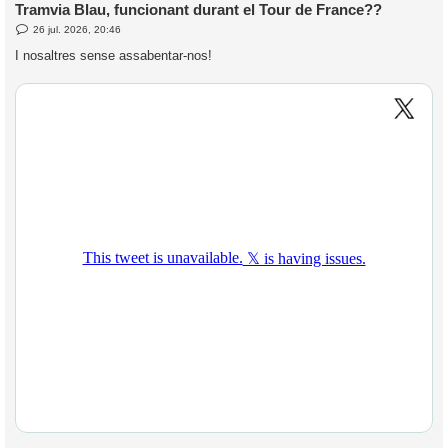
Tramvia Blau, funcionant durant el Tour de France??
E
26 jul. 2026, 20:46
l
n
’
t
I nosaltres sense assabentar-nos!
r
i
a
d
a
i
c
i