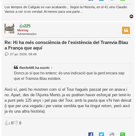
Los tiempos de Calígula se van acabando... Según la Historia, en el 41 vino Claudio.
Vamos a ver si es verdad. Al menos para una parte...
👍
225
r
Metring
Administrador
Re: Hi ha més consciència de l'existència del Tramvia Blau
a França que aquí
l
E
27 jul. 2026, 08:48
’
n
i
t
r
Renfe445
ha escrit:
↑
a
i
d
Doncs jo sí que ho entenc: és una indicació que la gent encara sap
a
c
que el Tramvia Blau existeix.
i
Això sí, però ho mostren com si el Tour hagués passat per on anava i
no. Apart, des de l'Ajunta Ments ja es podrien haver esforçat per tenir-lo
a punt pels 125 anys i pel pas del Tour, amb la pasta que s'hi han deixat
(i que per una vegada i per variar sembla que ha tingut retorn, però això
ja és una altra història).
👍
👎
0
0