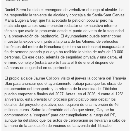
Daniel Sirera ha sido el encargado de verbalizar el ruego al alcalde. Le
ha respondido la teniente de alcalde y concejala de Sarrià-Sant Gervasi,
Maria Eugènia Gay, que ha aceptado la petición popular pero ha
matizado que antes será menester redactar un exhaustivo informe
técnico que avale la propuesta desde el punto de vista de la seguridad
y la preservación del patrimonio. El Ayuntamiento puede tomar como
muestra la exposición, junto a la plaza de las Glòries, de vehículos
históricos del metro de Barcelona (celebra su centenario) inaugurada el
fin de semana pasado y que ya ha recibido la visita de más de 10.000
personas. En ese caso, además de seguridad privada y una carpa, el
efímero complejo (estará abierto hasta el 6 de enero) dispone de
cámaras de seguridad en su perímetro.
El propio alcalde Jaume Collboni visitó el jueves la cochera del Tramvia
Blau para anunciar que el ayuntamiento trabaja para que las obras de
recuperación del transporte y la reforma de la avenida del Tibidabo
puedan empezar a finales del 2027. Antes, en el 2026, durante el 125º
aniversario, está previsto un proceso participativo para debatir los
detalles del proyecto ejecutivo, que requiere de una inversión de 46
millones euros. Sobre la efeméride del año que viene, Gay se ha
comprometido a “cooperar” para dar cumplimiento al ruego del PP,
aunque ha detallado que los actos de celebración se llevarán a cabo de
la mano de la asociación de vecinos de la avenida del Tibidabo.