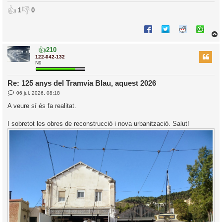
👍
👎
1
0
👍
210
r
122-042-132
N9
Re: 125 anys del Tramvia Blau, aquest 2026
l
E
06 jul. 2026, 08:18
’
n
t
i
A veure sí és fa realitat.
r
a
d
i
I sobretot les obres de reconstrucció i nova urbanitzaciò. Salut!
a
c
i