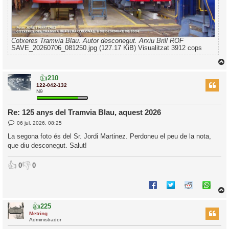
Cotxeres Tramvia Blau. Autor desconegut. Arxiu Brill ROF
SAVE_20260706_081250.jpg (127.17 KiB) Visualitzat 3912 cops
👍
210
r
122-042-132
N9
Re: 125 anys del Tramvia Blau, aquest 2026
l
E
06 jul. 2026, 08:25
’
n
t
i
La segona foto és del Sr. Jordi Martinez. Perdoneu el peu de la nota,
r
que diu desconegut. Salut!
a
d
i
a
c
👍
👎
0
0
i
👍
225
r
Metring
Administrador