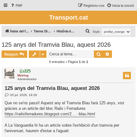
PMF
Registreu-vos
Inicia la sessió
Transport.cat
C
Índex del fòrum
Temes Diversos / Temas Varios
Història del transport
Style:
e
125 anys del Tramvia Blau, aquest 2026
r
Cerca
Cerca avança
c
Respon
a
9 entrades • Pàgina
1
de
1
👍
225
Metring
Administrador
125 anys del Tramvia Blau, aquest 2026
E
03 jul. 2026, 19:29
n
t
Que no se'ns passi! Aquest any el Tramvia Blau farà 125 anys, vist
r
gràcies a un article del bloc Rails i Ferradures
a
d
https://railsiferradures.blogspot.com/2 ... -blau.html
a
A La Vanguardia hi ha un article sobre l'exhibició d'un tramvia per
l'aniversari, haurem d'estar a l'aguait: