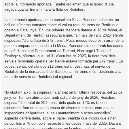
sobre la informació aportada. També reclamen que aclareixi d’una
vegada quants trens hi ha a la flota de Rodalies.
La informació aportada per la consellera Sílvia Paneque reflecteix un
ball de números constant sobre el volum total de trens de Renfe que
operen a Catalunya. En una primera resposta datada el 18 de febrer, el
Departament de Territori assegurava que, “a finals de l’any 2025” Renfe
disposava “d’una flota de 272 trens”. Pocs mesos després, i arran de la
primera empara demanada a la Mesa, Paneque diu que “amb les dades
de què disposa el Departament de Territori, Habitatge i Transició
Ecològica, s’extreu que, “el 31 d’octubre de 2025, la flota total dels
serveis ferroviaris operats per Renfe estava formada per 279 trens”. En
aquest sentit, detalla que 212 trens estan destinats al servei de
Rodalies de la demarcació de Barcelona i 67 trens més, destinats a la
resta de serveis de Rodalies i al regional.
No obstant això, la sorpresa ha arribat amb l’última resposta, del 22 de
juny, on Territori afirma que, amb data 3 de juny de 2026, Rodalies
disposa “d’un total de 201 trens, dels quals un 12% es troben
diàriament fora de servei a causa de diversos motius, com ara les
inspeccions obligatòries, el seu manteniment o actes vandàlics”.
Aquesta darrera dada, sobre el paper, sembla que indiqui que s’han
perdut fins a 78 combois respecte a les dades finals del 2025. Davant
d’aquest desgavell i contradiccions en la informació oficial, el grup