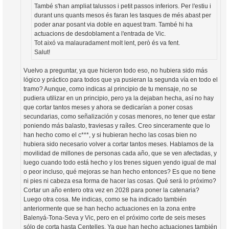
També s'han ampliat talussos i petit passos inferiors. Per l'estiu i
durant uns quants mesos és faran les tasques de més abast per
poder anar posant via doble en aquest tram. També hi ha
actuacions de desdoblament a l'entrada de Vic.
Tot aixó va malauradament molt lent, però és va fent.
Salut!
Vuelvo a preguntar, ya que hicieron todo eso, no hubiera sido más
lógico y práctico para todos que ya pusieran la segunda vía en todo el
tramo? Aunque, como indicas al principio de tu mensaje, no se
pudiera utilizar en un principio, pero ya la dejaban hecha, así no hay
que cortar tantos meses y ahora se dedicarían a poner cosas
secundarias, como señalización y cosas menores, no tener que estar
poniendo más balasto, traviesas y raíles. Creo sinceramente que lo
han hecho como el c***, y si hubieran hecho las cosas bien no
hubiera sido necesario volver a cortar tantos meses. Hablamos de la
movilidad de millones de personas cada año, que se ven afectadas, y
luego cuando todo está hecho y los trenes siguen yendo igual de mal
o peor incluso, qué mejoras se han hecho entonces? Es que no tiene
ni pies ni cabeza esa forma de hacer las cosas. Qué será lo próximo?
Cortar un año entero otra vez en 2028 para poner la catenaria?
Luego otra cosa. Me indicas, como se ha indicado también
anteriormente que se han hecho actuaciones en la zona entre
Balenyá-Tona-Seva y Vic, pero en el próximo corte de seis meses
sólo de corta hasta Centelles. Ya que han hecho actuaciones también