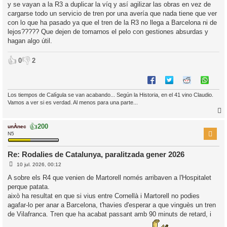
y se vayan a la R3 a duplicar la víq y así agilizar las obras en vez de
cargarse todo un servicio de tren por una avería que nada tiene que ver
con lo que ha pasado ya que el tren de la R3 no llega a Barcelona ni de
lejos????? Que dejen de tomarnos el pelo con gestiones absurdas y
hagan algo útil.
👍
👎
0
2
Los tiempos de Calígula se van acabando... Según la Historia, en el 41 vino Claudio.
Vamos a ver si es verdad. Al menos para una parte...
👍
200
unÀnec
r
N5
Re: Rodalies de Catalunya, paralitzada gener 2026
E
l
10 jul. 2026, 00:12
n
’
t
A sobre els R4 que venien de Martorell només arribaven a l'Hospitalet
r
i
perque patata.
a
d
això ha resultat en que si vius entre Cornellà i Martorell no podies
a
i
agafar-lo per anar a Barcelona, t'havies d'esperar a que vinguès un tren
c
de Vilafranca. Tren que ha acabat passant amb 90 minuts de retard, i
i