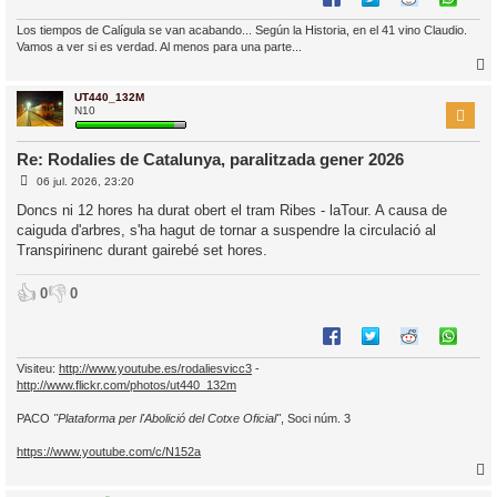
Los tiempos de Calígula se van acabando... Según la Historia, en el 41 vino Claudio.
Vamos a ver si es verdad. Al menos para una parte...
UT440_132M
r
N10
Re: Rodalies de Catalunya, paralitzada gener 2026
E
06 jul. 2026, 23:20
l
n
’
t
Doncs ni 12 hores ha durat obert el tram Ribes - laTour. A causa de
r
i
caiguda d'arbres, s'ha hagut de tornar a suspendre la circulació al
a
d
Transpirinenc durant gairebé set hores.
a
i
c
👍
👎
0
0
i
Visiteu:
http://www.youtube.es/rodaliesvicc3
-
http://www.flickr.com/photos/ut440_132m
PACO
"Plataforma per l'Abolició del Cotxe Oficial"
, Soci núm. 3
https://www.youtube.com/c/N152a