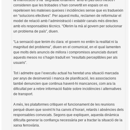
la interlocució s’ha “degradat fortament” amb el pas dels mesos i
consideren que les trobades s’han convertit en espais on es
repeteixen les mateixes queixes i incidències sense que es tradueixin
en “solucions efectives”. Per aquest motiu, reclamen de reformular el
model de relació amb l’administració i establir canals més directes
amb els responsables tècnics. “Oferim la mà al govern per solucionar
un problema de país”, diuen.
“La sensació que tenim és clara: el govern no entén la realitat ni la
magnitud del problema”, diuen en el comunicat, en el qual lamenten
que molts dels anuncis de millora i compromisos anunciats durant
aquests mesos no s’hagin traduït en “resultats perceptibles per als
usuaris”.
Tot i admetre que l’executiu actual ha heretat una situació marcada
per anys de desinversió i manca de planificació, les associacions
també denuncien que continua havent-hi mancances, com ara la
dificultat per a rebre informació fiable sobre incidències i alternatives
de transport.
A més, les plataformes critiquen el funcionament de les reunions
perquè diuen que sovint hi ha canvis d’horari, retards i absències dels
responsables convocats. Segons que expliquen, aquesta dinàmica
dificulta generar la confiança necessària per a tractar la situació de la
xarxa ferroviària.