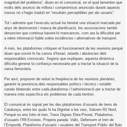
magnitud del problema”, diuen en el comunicat, en el qual lamenten que
molts dels anuncis de millora i compromisos anunciats durant aquests
mesos no s’hagin traduït en “resultats perceptibles per als usuaris”.
Tot i admetre que l’executiu actual ha heretat una situació marcada per
anys de desinversió i manca de planificació, les associacions també
denuncien que continua havent-hi mancances, com ara la dificultat per
a rebre informació fiable sobre incidències i alternatives de transport.
A més, les plataformes critiquen el funcionament de les reunions perquè
diuen que sovint hi ha canvis d’horari, retards i absències dels
responsables convocats. Segons que expliquen, aquesta dinàmica
dificulta generar la confiança necessària per a tractar la situació de la
xarxa ferroviària.
Per això, proposen de reduir la freqüència de les reunions plenàries,
garantir la presència dels responsables polítics i tècnics i establir
canals bilaterals entre cada plataforma i l’administració per a tractar de
manera més específica els problemes de cada territori.
El comunicat és signat per les deu plataformes d’usuaris de trens de
Catalunya, entre les quals hi ha Dignitat a les vies, Salvem R2 Nord,
Perquè no ens fotin el tren, Trens Dignes Ebre-Priorat, Plataforma
d’usuaris l’R8 Existeix, Propera parada: Valls, Defensem el tren de
l’Empordà, Plataforma d’usuaris i usuàries del Transport Públic del Baix