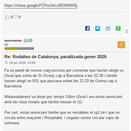
https://share.google/PZPw14mJiBOM0IH5j
👍
👎
0
0
👍
10
marciruelos
r
N5
Re: Rodalies de Catalunya, paralitzada gener 2026
E
l
02 jul. 2026, 14:56
n
’
t
Fa un parell de mesos vaig escriure per comentar que havien afegit un
r
i
r2sud que sortia de St Vicenç cap a Barcelona a les 22:30 i també
a
d
havien afegit un R11 que passava sobre les 22:20 de Girona cap a
a
i
Barcelona.
c
i
Malauradament va durar poc temps l'últim r2sud i ara estan anunciant
amb els nous horaris que també treuran el r11.
Per cert, estan anunciant també que es restableix el rg1 tot i que no
circula entre maçanet i l'hospitalet, i segueix sense circular caps de
setmana.