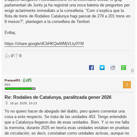
parlamentari de Junts ja ha registrat una nova bateria de preguntes per
exigir aclariments immediats a la conselleria. “Com s’explica que la
flota de trens de Rodalies Catalunya hagi passat de 279 a 201 trens en
8 mesos?”, plantegen a la consellera de Territori.
Enllaç
https://share.google/dCbHKQwWMjVLty0YM
👍
👎
0
0
👍
85
França451
r
N10
Re: Rodalies de Catalunya, paralitzada gener 2026
E
l
18 jul. 2026, 10:13
n
’
t
Yo no quiero hacer de abogado del diablo, pero quiero comentar una
r
i
cosa a este respecto. Se trata de las unidades 453. Tengo entendido
a
d
que a Catalunya llegaron dos de esas unidades. Bien. Y si no me falla
a
i
la memoria, durante 2025 en teoría esas unidades estaban en pruebas
c
de circulación, es decir, constaban como unidades activas, aunque no
i