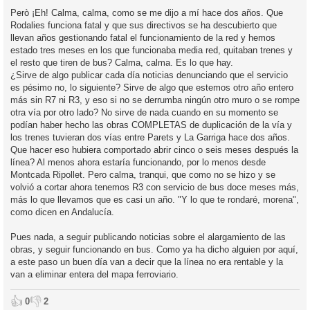
Però ¡Eh! Calma, calma, como se me dijo a mí hace dos años. Que
Rodalies funciona fatal y que sus directivos se ha descubierto que
llevan años gestionando fatal el funcionamiento de la red y hemos
estado tres meses en los que funcionaba media red, quitaban trenes y
el resto que tiren de bus? Calma, calma. Es lo que hay.
¿Sirve de algo publicar cada día noticias denunciando que el servicio
es pésimo no, lo siguiente? Sirve de algo que estemos otro año entero
más sin R7 ni R3, y eso si no se derrumba ningún otro muro o se rompe
otra vía por otro lado? No sirve de nada cuando en su momento se
podían haber hecho las obras COMPLETAS de duplicación de la vía y
los trenes tuvieran dos vías entre Parets y La Garriga hace dos años.
Que hacer eso hubiera comportado abrir cinco o seis meses después la
línea? Al menos ahora estaría funcionando, por lo menos desde
Montcada Ripollet. Pero calma, tranqui, que como no se hizo y se
volvió a cortar ahora tenemos R3 con servicio de bus doce meses más,
más lo que llevamos que es casi un año. "Y lo que te rondaré, morena",
como dicen en Andalucía.
Pues nada, a seguir publicando noticias sobre el alargamiento de las
obras, y seguir funcionando en bus. Como ya ha dicho alguien por aquí,
a este paso un buen día van a decir que la línea no era rentable y la
van a eliminar entera del mapa ferroviario.
👍
👎
0
2