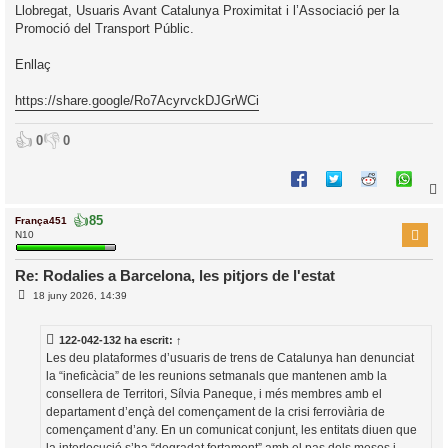
Llobregat, Usuaris Avant Catalunya Proximitat i l’Associació per la
Promoció del Transport Públic.
Enllaç
https://share.google/Ro7AcyrvckDJGrWCi
👍
👎
0
0
👍
85
França451
r
N10
Re: Rodalies a Barcelona, les pitjors de l'estat
E
l
18 juny 2026, 14:39
n
’
t
r
i
122-042-132
ha escrit:
↑
a
d
Les deu plataformes d’usuaris de trens de Catalunya han denunciat
a
i
la “ineficàcia” de les reunions setmanals que mantenen amb la
c
consellera de Territori, Sílvia Paneque, i més membres amb el
i
departament d’ençà del començament de la crisi ferroviària de
començament d’any. En un comunicat conjunt, les entitats diuen que