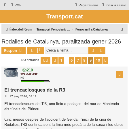
PMF
Registreu-vos
Inicia la sessió
Transport.cat
C
Índex del fòrum
Transport Ferroviari / Transporte Ferroviario
Ferrocarril a Catalunya
e
Rodalies de Catalunya, paralitzada gener 2026
r
Cerca
Cerca avança
Respon
c
a
1
6
7
8
9
10
Pàgina
Anterior
9
de
10
Següent
183 entrades
…
👍
210
122-042-132
N9
El trencaclosques de la R3
E
17 juny 2026, 08:12
n
t
El trencaclosques de l'R3, una línia a pedaços: del mur de Montcada
r
als túnels del Pirineu.
a
d
a
Cinc mesos després de l'accident de Gelida i l'inici de la crisi de
Rodalies, l'R3 continua sent la línia més precària de la xarxa i les obres