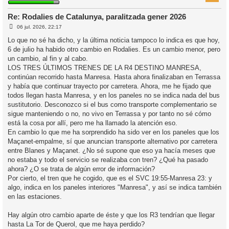
Re: Rodalies de Catalunya, paralitzada gener 2026
E
l
06 jul. 2026, 22:17
n
’
t
Lo que no sé ha dicho, y la última noticia tampoco lo indica es que hoy,
r
i
6 de julio ha habido otro cambio en Rodalies. Es un cambio menor, pero
a
d
un cambio, al fin y al cabo.
a
i
LOS TRES ÚLTIMOS TRENES DE LA R4 DESTINO MANRESA,
c
continúan recorrido hasta Manresa. Hasta ahora finalizaban en Terrassa
i
y había que continuar trayecto por carretera. Ahora, me he fijado que
todos llegan hasta Manresa, y en los paneles no se indica nada del bus
sustitutorio. Desconozco si el bus como transporte complementario se
sigue manteniendo o no, no vivo en Terrassa y por tanto no sé cómo
está la cosa por allí, pero me ha llamado la atención eso.
En cambio lo que me ha sorprendido ha sido ver en los paneles que los
Maçanet-empalme, sí que anuncian transporte alternativo por carretera
entre Blanes y Maçanet. ¿No sé supone que eso ya hacía meses que
no estaba y todo el servicio se realizaba con tren? ¿Qué ha pasado
ahora? ¿O se trata de algún error de información?
Por cierto, el tren que he cogido, que es el SVC 19:55-Manresa 23: y
algo, indica en los paneles interiores "Manresa", y así se indica también
en las estaciones.
Hay algún otro cambio aparte de éste y que los R3 tendrían que llegar
hasta La Tor de Querol, que me haya perdido?