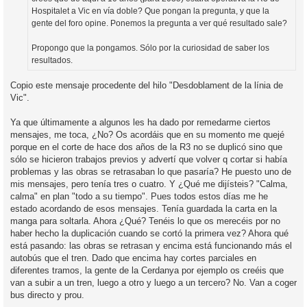
Hospitalet a Vic en vía doble? Que pongan la pregunta, y que la
gente del foro opine. Ponemos la pregunta a ver qué resultado sale?
Propongo que la pongamos. Sólo por la curiosidad de saber los
resultados.
Copio este mensaje procedente del hilo "Desdoblament de la línia de
Vic".
Ya que últimamente a algunos les ha dado por remedarme ciertos
mensajes, me toca, ¿No? Os acordáis que en su momento me quejé
porque en el corte de hace dos años de la R3 no se duplicó sino que
sólo se hicieron trabajos previos y advertí que volver q cortar si había
problemas y las obras se retrasaban lo que pasaría? He puesto uno de
mis mensajes, pero tenía tres o cuatro. Y ¿Qué me dijísteis? "Calma,
calma" en plan "todo a su tiempo". Pues todos estos días me he
estado acordando de esos mensajes. Tenía guardada la carta en la
manga para soltarla. Ahora ¿Qué? Tenéis lo que os merecéis por no
haber hecho la duplicación cuando se cortó la primera vez? Ahora qué
está pasando: las obras se retrasan y encima está funcionando más el
autobús que el tren. Dado que encima hay cortes parciales en
diferentes tramos, la gente de la Cerdanya por ejemplo os creéis que
van a subir a un tren, luego a otro y luego a un tercero? No. Van a coger
bus directo y prou.