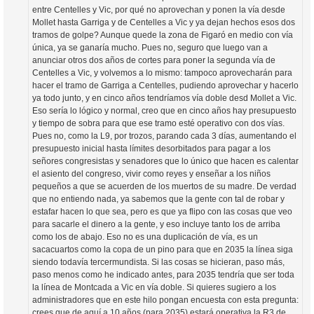
entre Centelles y Vic, por qué no aprovechan y ponen la vía desde
Mollet hasta Garriga y de Centelles a Vic y ya dejan hechos esos dos
tramos de golpe? Aunque quede la zona de Figaró en medio con vía
única, ya se ganaría mucho. Pues no, seguro que luego van a
anunciar otros dos años de cortes para poner la segunda vía de
Centelles a Vic, y volvemos a lo mismo: tampoco aprovecharán para
hacer el tramo de Garriga a Centelles, pudiendo aprovechar y hacerlo
ya todo junto, y en cinco años tendríamos vía doble desd Mollet a Vic.
Eso sería lo lógico y normal, creo que en cinco años hay presupuesto
y tiempo de sobra para que ese tramo esté operativo con dos vías.
Pues no, como la L9, por trozos, parando cada 3 días, aumentando el
presupuesto inicial hasta límites desorbitados para pagar a los
señores congresistas y senadores que lo único que hacen es calentar
el asiento del congreso, vivir como reyes y enseñar a los niños
pequeños a que se acuerden de los muertos de su madre. De verdad
que no entiendo nada, ya sabemos que la gente con tal de robar y
estafar hacen lo que sea, pero es que ya flipo con las cosas que veo
para sacarle el dinero a la gente, y eso incluye tanto los de arriba
como los de abajo. Eso no es una duplicación de vía, es un
sacacuartos como la copa de un pino para que en 2035 la línea siga
siendo todavía tercermundista. Si las cosas se hicieran, paso más,
paso menos como he indicado antes, para 2035 tendría que ser toda
la línea de Montcada a Vic en vía doble. Si quieres sugiero a los
administradores que en este hilo pongan encuesta con esta pregunta:
crees que de aquí a 10 años (para 2035) estará operativa la R3 de