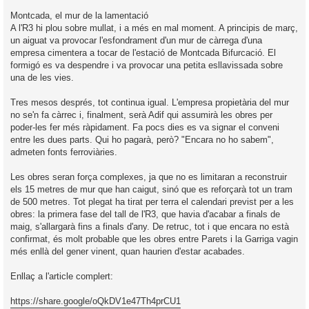
Montcada, el mur de la lamentació
A l'R3 hi plou sobre mullat, i a més en mal moment. A principis de març,
un aiguat va provocar l'esfondrament d'un mur de càrrega d'una
empresa cimentera a tocar de l'estació de Montcada Bifurcació. El
formigó es va despendre i va provocar una petita esllavissada sobre
una de les vies.
Tres mesos després, tot continua igual. L'empresa propietària del mur
no se'n fa càrrec i, finalment, serà Adif qui assumirà les obres per
poder-les fer més ràpidament. Fa pocs dies es va signar el conveni
entre les dues parts. Qui ho pagarà, però? "Encara no ho sabem",
admeten fonts ferroviàries.
Les obres seran força complexes, ja que no es limitaran a reconstruir
els 15 metres de mur que han caigut, sinó que es reforçarà tot un tram
de 500 metres. Tot plegat ha tirat per terra el calendari previst per a les
obres: la primera fase del tall de l'R3, que havia d'acabar a finals de
maig, s'allargarà fins a finals d'any. De retruc, tot i que encara no està
confirmat, és molt probable que les obres entre Parets i la Garriga vagin
més enllà del gener vinent, quan haurien d'estar acabades.
Enllaç a l'article complert:
https://share.google/oQkDV1e47Th4prCU1