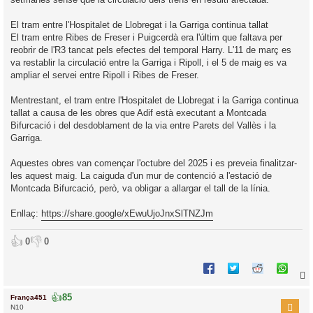
El tram entre l'Hospitalet de Llobregat i la Garriga continua tallat
El tram entre Ribes de Freser i Puigcerdà era l'últim que faltava per
reobrir de l'R3 tancat pels efectes del temporal Harry. L'11 de març es
va restablir la circulació entre la Garriga i Ripoll, i el 5 de maig es va
ampliar el servei entre Ripoll i Ribes de Freser.
Mentrestant, el tram entre l'Hospitalet de Llobregat i la Garriga continua
tallat a causa de les obres que Adif està executant a Montcada
Bifurcació i del desdoblament de la via entre Parets del Vallès i la
Garriga.
Aquestes obres van començar l'octubre del 2025 i es preveia finalitzar-
les aquest maig. La caiguda d'un mur de contenció a l'estació de
Montcada Bifurcació, però, va obligar a allargar el tall de la línia.
Enllaç:
https://share.google/xEwuUjoJnxSlTNZJm
👍
👎
0
0
👍
85
França451
r
N10