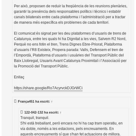
Per això, proposen de reduir la freqüència de les reunions plenàries,
garantir la presència dels responsables polítics i tècnics i establir
canals bilaterals entre cada plataforma i l’administració per a tractar
de manera més específica els problemes de cada territori.
El comunicat és signat per les deu plataformes d’usuaris de trens de
Catalunya, entre les quals hi ha Dignitat a les vies, Salvem R2 Nord,
Perquè no ens fotin el tren, Trens Dignes Ebre-Priorat, Plataforma
d’usuaris l’R8 Existeix, Propera parada: Valls, Defensem el tren de
l’Empordà, Plataforma d’usuaris i usuàries del Transport Públic del
Baix Llobregat, Usuaris Avant Catalunya Proximitat i l’Associació per
la Promoció del Transport Públic.
Enllaç
https://share.google/Ro7AcyrvckDJGrWCi
França451
ha escrit:
↑
122-042-132
ha escrit:
↑
Tranquil, tranquil.
S'hi està treballant, però encara no hi ha cap tram operatiu, en
via doble, només a les estacions, pels encreuaments. En
aquests encreuaments sí que s'han fet actuacions de millora.