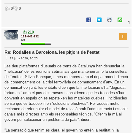
👍
👎
0
0
👍
210
r
122-042-132
N9
Re: Rodalies a Barcelona, les pitjors de l'estat
l
E
17 juny 2026, 16:25
’
n
t
i
Les deu plataformes d’usuaris de trens de Catalunya han denunciat la
r
“ineficàcia” de les reunions setmanals que mantenen amb la consellera
a
d
i
de Territori, Sílvia Paneque, i més membres amb el departament d’ençà
a
c
del començament de la crisi ferroviària de començament d’any. En un
i
comunicat conjunt, les entitats diuen que la interlocució s’ha “degradat
fortament” amb el pas dels mesos i consideren que les trobades s’han
convertit en espais on es repeteixen les mateixes queixes i incidències
sense que es tradueixin en “solucions efectives”. Per aquest motiu,
reclamen de reformular el model de relació amb l’administració i establir
canals més directes amb els responsables tècnics. “Oferim la mà al
govern per solucionar un problema de país”, diuen.
“La sensació que tenim és clara: el govern no entén la realitat ni la