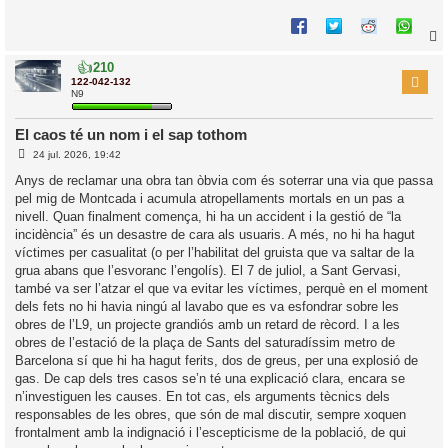
i
👍
210
r
122-042-132
N9
El caos té un nom i el sap tothom
l
E
24 jul. 2026, 19:42
’
n
t
i
Anys de reclamar una obra tan òbvia com és soterrar una via que passa
r
pel mig de Montcada i acumula atropellaments mortals en un pas a
a
d
i
nivell. Quan finalment comença, hi ha un accident i la gestió de “la
a
c
incidència” és un desastre de cara als usuaris. A més, no hi ha hagut
i
víctimes per casualitat (o per l’habilitat del gruista que va saltar de la
grua abans que l’esvoranc l’engolís). El 7 de juliol, a Sant Gervasi,
també va ser l’atzar el que va evitar les víctimes, perquè en el moment
dels fets no hi havia ningú al lavabo que es va esfondrar sobre les
obres de l’L9, un projecte grandiós amb un retard de rècord. I a les
obres de l’estació de la plaça de Sants del saturadíssim metro de
Barcelona sí que hi ha hagut ferits, dos de greus, per una explosió de
gas. De cap dels tres casos se’n té una explicació clara, encara se
n’investiguen les causes. En tot cas, els arguments tècnics dels
responsables de les obres, que són de mal discutir, sempre xoquen
frontalment amb la indignació i l’escepticisme de la població, de qui