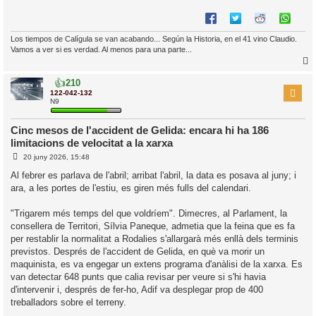
Los tiempos de Calígula se van acabando... Según la Historia, en el 41 vino Claudio.
Vamos a ver si es verdad. Al menos para una parte...
👍
210
r
122-042-132
N9
Cinc mesos de l'accident de Gelida: encara hi ha 186
l
limitacions de velocitat a la xarxa
’
E
20 juny 2026, 15:48
i
n
t
Al febrer es parlava de l'abril; arribat l'abril, la data es posava al juny; i
r
i
ara, a les portes de l'estiu, es giren més fulls del calendari.
a
d
c
a
i
"Trigarem més temps del que voldríem". Dimecres, al Parlament, la
consellera de Territori, Sílvia Paneque, admetia que la feina que es fa
per restablir la normalitat a Rodalies s'allargarà més enllà dels terminis
previstos. Després de l'accident de Gelida, en què va morir un
maquinista, es va engegar un extens programa d'anàlisi de la xarxa. Es
van detectar 648 punts que calia revisar per veure si s'hi havia
d'intervenir i, després de fer-ho, Adif va desplegar prop de 400
treballadors sobre el terreny.