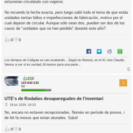
estuvieran circulando con viajeros.
No recuerdo la fecha exacta, pero luego salió todo el tema de que estás
unidades tenían fallos e imperfecciones de fabricación, motivo por el
cual dejaron de circular. Aunque sólo sean dos, pueden ser dos de los
casos de "unidades que se han perdido" durante este año?
👍
👎
0
0
Los tiempos de Calígula se van acabando... Según la Historia, en el 41 vino Claudio.
Vamos a ver si es verdad. Al menos para una parte...
👍
210
r
122-042-132
N9
UTE's de Rodalies desaparegudes de l'inventari
l
E
18 jul. 2026, 10:23
’
n
t
i
No, encara no estaven recepcionades. Només en període de proves, i
r
de fet fa mesos que estan aturades. Salut!
a
d
i
a
c
👍
👎
0
0