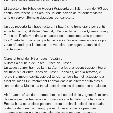
El trajecte entre Ribes de Freser i Puigcerdà era l'últim tram de l'R3 que
continuava tancat. Fins ara, els usuaris havien de fer aquest viatge
amb un servei alternatiu d'autobús per carretera.
Un cop reoberta la infraestructura, hi haurà cinc trens diaris per sentit
entre la Garriga, al Vallès Oriental, i Puigcerdà-La Tor de Querol-Enveig.
Tot i això, Renfe mantindrà els autobusos complementaris per cobrir
tota l'oferta ferroviària, ja que la circulació d'alguns trens encara es pot
veure afectada per limitacions de velocitat i per alguna actuació de
manteniment.
Obres al túnel de l'R3 a Toses. (3catinfo)
Millores als túnels de Toses i Ribes de Freser
En aquest darrer tram de la línia, Adif ha fet una reconstrucció integral
del túnel situat entre Ribes de Freser i Planoles, amb la reforma, el
reforç i la impermeabilització del túnel. També s'han fet actuacions al
túnel de Toses i el tractament i consolidació de diferents trinxeres a
l'entorn de La Molina i la instal·lació de malles de protecció en talussos.
Així mateix, s'han dut a terme obres pel control de la vegetació, millora
de drenatges i actuacions de conservació de la plataforma ferroviària.
Encara hi ha actuacions pendents, com la rehabilitació de la portada
històrica del túnel de Toses, que es duran a terme les pròximes
setmanes sense que la circulació dels trens en resulti afectada.