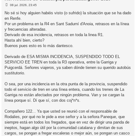
E
l
08 jul. 2026, 23:45
n
’
t
No sé si hoy alguien habéis visto (o sufrido) la situación que se ha dado
r
i
en Renfe.
a
d
Por un problema en la R4 en Sant Sadurní d'Anoia, retrasos en la línea
a
i
y frecuencias alteradas.
c
Derivado de esa incidencia, retrasos en toda la linea R1.
i
Hasta ahí bien, cierto?
Buenos pues esto es lo más dantesco.
Derivado de ESA MISMA INCIDENCIA, SUSPENDIDO TODO EL
SERVICIO EE TREN en toda la R3 operativa, entre la Garriga y
Puigcerdá. Señores viajeros, ya saben dónde tienen su querido autobús
sustitutorio.
O sea, por una incidencia en la otra punta de la provincia, suspendido
todo el servicio de tren en una línea entera, cuando los trenes de La
Garriga no están afectados por ningún problema. Van y se cargan la
línea porque sí. Dí que sí, con dos coj*n*s.
Compañero 122... Ya que usted se reunió con el responsable de
Rodalies, por qué no le pide a ese señor y a la señora Paneque, que
siempre está en todos los fregados, que en vez de dirigir una panda de
ineptos, hagan algo útil por la comunidad catalana y dimitan de sus
cargos, se pongan a fregar escaleras o mejor aún, se pongan un casco