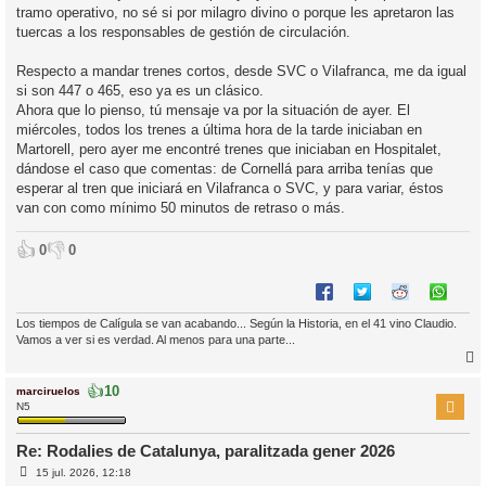
tramo operativo, no sé si por milagro divino o porque les apretaron las
tuercas a los responsables de gestión de circulación.
Respecto a mandar trenes cortos, desde SVC o Vilafranca, me da igual
si son 447 o 465, eso ya es un clásico.
Ahora que lo pienso, tú mensaje va por la situación de ayer. El
miércoles, todos los trenes a última hora de la tarde iniciaban en
Martorell, pero ayer me encontré trenes que iniciaban en Hospitalet,
dándose el caso que comentas: de Cornellá para arriba tenías que
esperar al tren que iniciará en Vilafranca o SVC, y para variar, éstos
van con como mínimo 50 minutos de retraso o más.
👍
👎
0
0
Los tiempos de Calígula se van acabando... Según la Historia, en el 41 vino Claudio.
Vamos a ver si es verdad. Al menos para una parte...
👍
10
marciruelos
r
N5
Re: Rodalies de Catalunya, paralitzada gener 2026
E
l
15 jul. 2026, 12:18
n