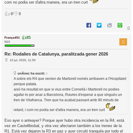
com no podia ser d'altra manera, era un tren curt
👍
👎
0
0
👍
85
França451
r
N10
Re: Rodalies de Catalunya, paralitzada gener 2026
E
l
10 jul. 2026, 11:50
n
’
t
r
i
unÀnec
ha escrit:
↑
a
d
A sobre els R4 que venien de Martorell només arribaven a l'Hospitalet
a
i
perque patata.
c
això ha resultat en que si vius entre Cornellà i Martorell no podies
i
agafar-lo per anar a Barcelona, t'havies d'esperar a que vinguès un
tren de Vilafranca. Tren que ha acabat passant amb 90 minuts de
retard, i com no podia ser d'altra manera, era un tren curt
Eso ayer o anteayer? Porque ayer hubo otra incidencia en la R4, está
vez en Castellbisbal, y otra vez afectaron también a los trenes de la
R1. Está vez dejaron la R3 en paz y ayer circuló tranquila por todo el