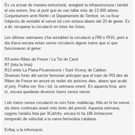
Es va actuar de manera estructural, arreglant la infraestructura i també
el seu entorn, fins al punt que es van tallar més de 13.000 arbres.
Conjuntament amb Renfe i el Departament de Territori, es va fixar
l'objectiu de restablir el servei tal com estava abans del 20 de gener. És
a dir, recuperar la circulació en totes les línies.
Les últimes setmanes s'ha restablert la circulació a l'R8 o l'R15, però a
dia d'avui encara estan sense circulació alguns trams que sí que
funcionaven al gener:
R3 entre Ribes de Freser i La Tor de Carol
R7 (tota la línia)
R13 entre La Plana-Picamoixons i Sant Vicenç de Calders
Diverses fonts del sector ferroviari anticipen que el tram de l'R3 des de
Ribes de Freser en amunt es reobri els pròxims dies, abans que acabi
el juny. Podria ser, fins i tot, la setmana vinent. En aquesta línia, això
sí, encara quedaran diversos trams sense servei.
I els trams sense circulació no són l'únic maldecap. Allà on hi ha servei,
els trens continuen anant més lents del previst. Aquesta setmana,
segons l'anàlisi feta per 3CatInfo, encara hi ha 186 limitacions
temporals de velocitat a la xarxa ferroviària catalana.
Enllaç a la informació: