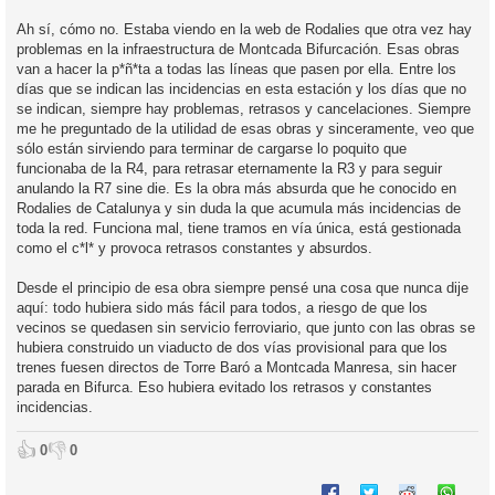
Ah sí, cómo no. Estaba viendo en la web de Rodalies que otra vez hay
problemas en la infraestructura de Montcada Bifurcación. Esas obras
van a hacer la p*ñ*ta a todas las líneas que pasen por ella. Entre los
días que se indican las incidencias en esta estación y los días que no
se indican, siempre hay problemas, retrasos y cancelaciones. Siempre
me he preguntado de la utilidad de esas obras y sinceramente, veo que
sólo están sirviendo para terminar de cargarse lo poquito que
funcionaba de la R4, para retrasar eternamente la R3 y para seguir
anulando la R7 sine die. Es la obra más absurda que he conocido en
Rodalies de Catalunya y sin duda la que acumula más incidencias de
toda la red. Funciona mal, tiene tramos en vía única, está gestionada
como el c*l* y provoca retrasos constantes y absurdos.
Desde el principio de esa obra siempre pensé una cosa que nunca dije
aquí: todo hubiera sido más fácil para todos, a riesgo de que los
vecinos se quedasen sin servicio ferroviario, que junto con las obras se
hubiera construido un viaducto de dos vías provisional para que los
trenes fuesen directos de Torre Baró a Montcada Manresa, sin hacer
parada en Bifurca. Eso hubiera evitado los retrasos y constantes
incidencias.
👍
👎
0
0