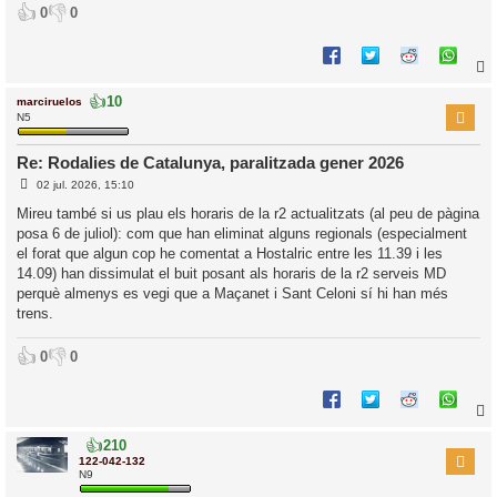
👍
👎
0
0
👍
10
marciruelos
r
N5
Re: Rodalies de Catalunya, paralitzada gener 2026
E
l
02 jul. 2026, 15:10
n
’
t
Mireu també si us plau els horaris de la r2 actualitzats (al peu de pàgina
r
i
posa 6 de juliol): com que han eliminat alguns regionals (especialment
a
d
el forat que algun cop he comentat a Hostalric entre les 11.39 i les
a
i
14.09) han dissimulat el buit posant als horaris de la r2 serveis MD
c
perquè almenys es vegi que a Maçanet i Sant Celoni sí hi han més
i
trens.
👍
👎
0
0
👍
210
r
122-042-132
N9