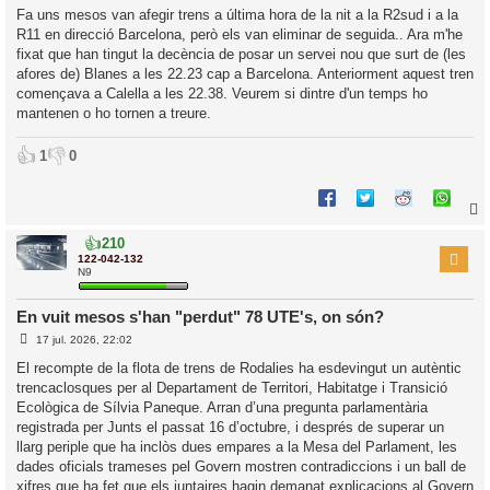
’
t
Fa uns mesos van afegir trens a última hora de la nit a la R2sud i a la
r
i
R11 en direcció Barcelona, però els van eliminar de seguida.. Ara m'he
a
d
fixat que han tingut la decència de posar un servei nou que surt de (les
a
i
afores de) Blanes a les 22.23 cap a Barcelona. Anteriorment aquest tren
c
començava a Calella a les 22.38. Veurem si dintre d'un temps ho
i
mantenen o ho tornen a treure.
👍
👎
1
0
👍
210
r
122-042-132
N9
En vuit mesos s'han "perdut" 78 UTE's, on són?
l
E
17 jul. 2026, 22:02
’
n
t
i
El recompte de la flota de trens de Rodalies ha esdevingut un autèntic
r
trencaclosques per al Departament de Territori, Habitatge i Transició
a
d
i
Ecològica de Sílvia Paneque. Arran d’una pregunta parlamentària
a
c
registrada per Junts el passat 16 d’octubre, i després de superar un
i
llarg periple que ha inclòs dues empares a la Mesa del Parlament, les
dades oficials trameses pel Govern mostren contradiccions i un ball de
xifres que ha fet que els juntaires hagin demanat explicacions al Govern