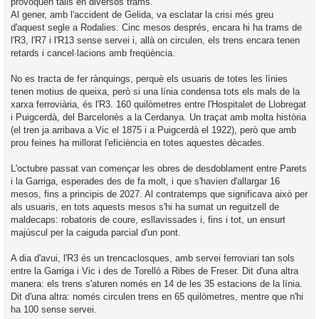
provoquen talls en diversos trams.
Al gener, amb l'accident de Gelida, va esclatar la crisi més greu
d'aquest segle a Rodalies. Cinc mesos després, encara hi ha trams de
l'R3, l'R7 i l'R13 sense servei i, allà on circulen, els trens encara tenen
retards i cancel·lacions amb freqüència.
No es tracta de fer rànquings, perquè els usuaris de totes les línies
tenen motius de queixa, però si una línia condensa tots els mals de la
xarxa ferroviària, és l'R3. 160 quilòmetres entre l'Hospitalet de Llobregat
i Puigcerdà, del Barcelonès a la Cerdanya. Un traçat amb molta història
(el tren ja arribava a Vic el 1875 i a Puigcerdà el 1922), però que amb
prou feines ha millorat l'eficiència en totes aquestes dècades.
L'octubre passat van començar les obres de desdoblament entre Parets
i la Garriga, esperades des de fa molt, i que s'havien d'allargar 16
mesos, fins a principis de 2027. Al contratemps que significava això per
als usuaris, en tots aquests mesos s'hi ha sumat un reguitzell de
maldecaps: robatoris de coure, esllavissades i, fins i tot, un ensurt
majúscul per la caiguda parcial d'un pont.
A dia d'avui, l'R3 és un trencaclosques, amb servei ferroviari tan sols
entre la Garriga i Vic i des de Torelló a Ribes de Freser. Dit d'una altra
manera: els trens s'aturen només en 14 de les 35 estacions de la línia.
Dit d'una altra: només circulen trens en 65 quilòmetres, mentre que n'hi
ha 100 sense servei.