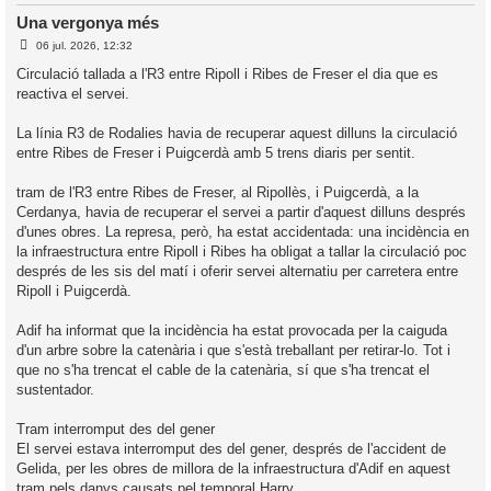
Una vergonya més
l
E
06 jul. 2026, 12:32
’
n
t
i
Circulació tallada a l'R3 entre Ripoll i Ribes de Freser el dia que es
r
reactiva el servei.
a
d
i
a
c
La línia R3 de Rodalies havia de recuperar aquest dilluns la circulació
i
entre Ribes de Freser i Puigcerdà amb 5 trens diaris per sentit.
tram de l'R3 entre Ribes de Freser, al Ripollès, i Puigcerdà, a la
Cerdanya, havia de recuperar el servei a partir d'aquest dilluns després
d'unes obres. La represa, però, ha estat accidentada: una incidència en
la infraestructura entre Ripoll i Ribes ha obligat a tallar la circulació poc
després de les sis del matí i oferir servei alternatiu per carretera entre
Ripoll i Puigcerdà.
Adif ha informat que la incidència ha estat provocada per la caiguda
d'un arbre sobre la catenària i que s'està treballant per retirar-lo. Tot i
que no s'ha trencat el cable de la catenària, sí que s'ha trencat el
sustentador.
Tram interromput des del gener
El servei estava interromput des del gener, després de l'accident de
Gelida, per les obres de millora de la infraestructura d'Adif en aquest
tram pels danys causats pel temporal Harry.