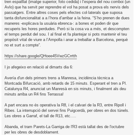
tren espatllat (imatge superior, foto cedida) i l’espera del nou comboi (un
Avlo) que ha servit per reprendre el vol ha posat a prova els nervis dels
passatgers. Entre altres coses pels efectes col·laterals que suposa
tanta disfuncionalitat a a l’hora d’arribar a la feina. “S’ho prenen de dues
maneres -explicava la usuària ebrenca-: a bones et poden dir que
recuperis les hores perdudes. Però si la cosa va a més, et descompten
el temps perdut del sou. I al final et fa plantejar si pots mantenir el teu
propòsit vital de viure a l’Ampolla i anar a treballar a Barcelona, perquè
no et surt a compte”.
https://share.google/QHoee45VwzGCrrtth
I jo afegeixo en relaciò al dimarts dia 6:
Avería d'un dels primers trens a Manresa, incidència tècnica a
Montcada Bifurcació, amb retards de 15 minuts. Esperant el tren a Pl.
Catalunya R4, anunciat un Manresà en sis minuts, i finalment als deu
minuts arriba un R4 fins Terrassa!
A part encara no és operativa la R8, i el calvari de la R3, entre Ripoll i
Ribes. La interrupció del servei fins Puigcerdà, per obres en dos túnels.
Les obres a Garraf, el tall de R13, etc.....
Abanda, el tram Parets-La Garriga de l'R3 està tallat des de l'octubre
per les obres de desdoblament.