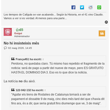
Los tiempos de Calígula se van acabando... Según la Historia, en el 41 vino Claudio.
Vamos a ver si es verdad. Al menos para una parte...
👍
65
r
Guigui
Administrador
No hi insisteixis més
E
02 maig 2026, 14:45
l
n
’
t
r
i
França451
ha escrit:
↑
a
d
Perdona, no quedaba claro. Tú mismo has repetido el fragmento de la
a
i
noticia: será de pago a partir del nueve de mayo, pero ES GRATUITO
c
HASTA EL DOMINGO DIA 3. Eso es lo que dice la noticia.
i
La notícia
no
diu això.
122-042-132
ha escrit:
↑
"Agafar els trens de Rodalies de Catalunya tornarà a ser de
pagament el dissabte 9 de maig, cinc dies més tard del que s'havia dit
fins ara, és a dir, que seria gratuït fins diumenge que ve, 3 de maig".