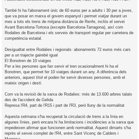
També hi ha l'abonament únic de 60 euros per a adults i 30 per a joves,
que va posar en marxa el govern espanyol i permet viatjar durant un
mes a tots els trens de mitjana distància de Renfe, inclòs el servei
Avant Barcelona-Tortosa (excepte Barcelona-Tarragona), així com
Rodalies de Barcelona i els serveis de transport regular per carretera de
competència estatal.
Desigualtat entre Rodalies i regionals: abonaments 72 euros més cars
per a un trajecte gairebé igual
El Bonotren de 10 viatges
Per a les persones que fan servir el tren ocasionalment hi ha el
Bonotren, que permet fer 10 viatges durant un any. A diferència dels
anteriors, aquest títol el poden fer servir diverses persones, amb el
mateix origen i destí.
Com va la revisió de la xarxa de Rodalies: més de 13.600 arbres talats
des de l'accident de Gelida
Represa l'R4, part de l'R15 i part de l'R3, però lluny de la normalitat
Aquesta setmana s'ha recuperat la circulació de trens a la línia en
algunes línies, però encara hi ha limitacions i incidències a la xarxa que
impedeixen afirmar que funcionen amb normalitat. Aquest dimarts s'ha
reprès el servei complet de l'R4, entre Sant Vicenç de Calders i
Manresa.