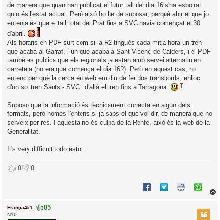
de manera que quan han publicat el futur tall del dia 16 s'ha esborrat
quin és l'estat actual. Però aixó ho he de suposar, perquè ahir el que jo
entenia és que el tall total del Prat fins a SVC havia començat el 30
d'abril.
Als horaris en PDF surt com si la R2 tingués cada mitja hora un tren
que acaba al Garraf, i un que acaba a Sant Vicenç de Calders, i el PDF
també es publica que els regionals ja estan amb servei alternatiu en
carretera (no era que comença el dia 16?). Però en aquest cas, no
entenc per què la cerca en web em diu de fer dos transbords, enlloc
d'un sol tren Sants - SVC i d'allà el tren fins a Tarragona.
Suposo que la informació és tècnicament correcta en algun dels
formats, però només l'entens si ja saps el que vol dir, de manera que no
serveix per res. I aquesta no és culpa de la Renfe, això és la web de la
Generalitat.
It's very difficult todo esto.
👍
👎
0
0
👍
85
França451
r
N10