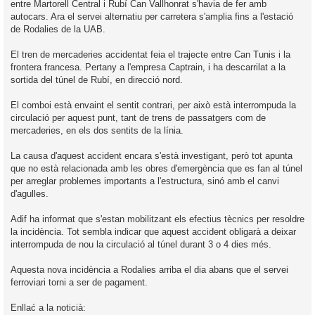
entre Martorell Central i Rubí Can Vallhonrat s'havia de fer amb
autocars. Ara el servei alternatiu per carretera s'amplia fins a l'estació
de Rodalies de la UAB.
El tren de mercaderies accidentat feia el trajecte entre Can Tunis i la
frontera francesa. Pertany a l'empresa Captrain, i ha descarrilat a la
sortida del túnel de Rubí, en direcció nord.
El comboi està envaint el sentit contrari, per això està interrompuda la
circulació per aquest punt, tant de trens de passatgers com de
mercaderies, en els dos sentits de la línia.
La causa d'aquest accident encara s'està investigant, però tot apunta
que no està relacionada amb les obres d'emergència que es fan al túnel
per arreglar problemes importants a l'estructura, sinó amb el canvi
d'agulles.
Adif ha informat que s'estan mobilitzant els efectius tècnics per resoldre
la incidència. Tot sembla indicar que aquest accident obligarà a deixar
interrompuda de nou la circulació al túnel durant 3 o 4 dies més.
Aquesta nova incidència a Rodalies arriba el dia abans que el servei
ferroviari torni a ser de pagament.
Enllać a la noticià: