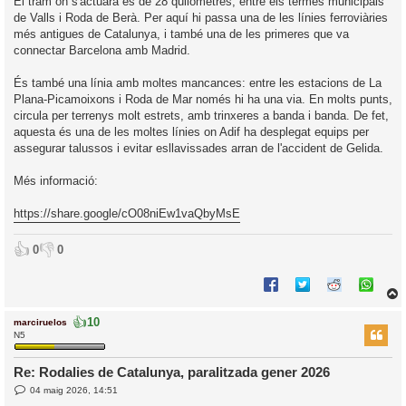
El tram on s'actuarà és de 28 quilòmetres, entre els termes municipals
de Valls i Roda de Berà. Per aquí hi passa una de les línies ferroviàries
més antigues de Catalunya, i també una de les primeres que va
connectar Barcelona amb Madrid.
És també una línia amb moltes mancances: entre les estacions de La
Plana-Picamoixons i Roda de Mar només hi ha una via. En molts punts,
circula per terrenys molt estrets, amb trinxeres a banda i banda. De fet,
aquesta és una de les moltes línies on Adif ha desplegat equips per
assegurar talussos i evitar esllavissades arran de l'accident de Gelida.
Més informació:
https://share.google/cO08niEw1vaQbyMsE
👍
👎
0
0
👍
10
marciruelos
r
N5
Re: Rodalies de Catalunya, paralitzada gener 2026
E
l
04 maig 2026, 14:51
n