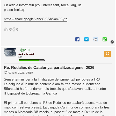
Un article informatiu prou interessant, força llarg, us
passo l'enllaç:
https://share.google/vancGjSSbSanGSytb
👍
👎
0
0
👍
210
r
122-042-132
N9
Re: Rodalies de Catalunya, paralitzada gener 2026
l
E
03 juny 2026, 05:15
’
n
t
i
Sense termini per a la finalització del primer tall per obres a l’R3
r
La caiguda d'un mur de contenció ara fa tres mesos a Montcada
a
d
i
Bifurcació ha fet endarrerir els treballs que s'estaven realitzant entre
a
c
l'Hospitalet de Llobregat i la Garriga
i
El primer tall per obres a l’R3 de Rodalies no acabarà aquest mes de
maig com estava previst. La caiguda d’un mur de contenció ara fa tres
mesos a Montcada Bifurcació, el passat 6 de març a l’altura de la