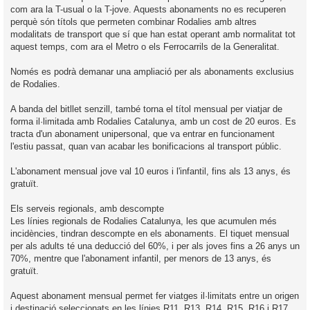
com ara la T-usual o la T-jove. Aquests abonaments no es recuperen
perquè són títols que permeten combinar Rodalies amb altres
modalitats de transport que sí que han estat operant amb normalitat tot
aquest temps, com ara el Metro o els Ferrocarrils de la Generalitat.
Només es podrà demanar una ampliació per als abonaments exclusius
de Rodalies.
A banda del bitllet senzill, també torna el títol mensual per viatjar de
forma il·limitada amb Rodalies Catalunya, amb un cost de 20 euros. Es
tracta d'un abonament unipersonal, que va entrar en funcionament
l'estiu passat, quan van acabar les bonificacions al transport públic.
L'abonament mensual jove val 10 euros i l'infantil, fins als 13 anys, és
gratuït.
Els serveis regionals, amb descompte
Les línies regionals de Rodalies Catalunya, les que acumulen més
incidències, tindran descompte en els abonaments. El tiquet mensual
per als adults té una deducció del 60%, i per als joves fins a 26 anys un
70%, mentre que l'abonament infantil, per menors de 13 anys, és
gratuït.
Aquest abonament mensual permet fer viatges il·limitats entre un origen
i destinació seleccionats en les línies R11, R13, R14, R15, R16 i R17.