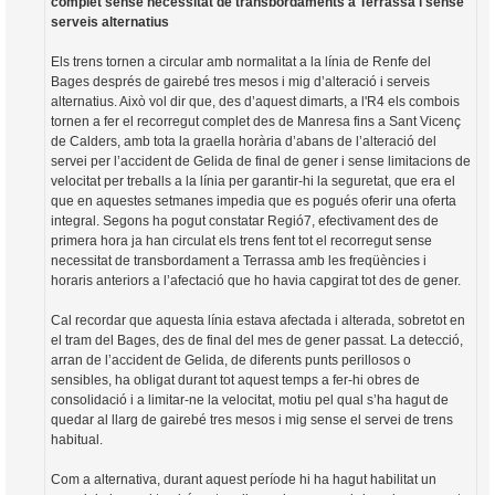
complet sense necessitat de transbordaments a Terrassa i sense
serveis alternatius
Els trens tornen a circular amb normalitat a la línia de Renfe del
Bages després de gairebé tres mesos i mig d’alteració i serveis
alternatius. Això vol dir que, des d’aquest dimarts, a l'R4 els combois
tornen a fer el recorregut complet des de Manresa fins a Sant Vicenç
de Calders, amb tota la graella horària d’abans de l’alteració del
servei per l’accident de Gelida de final de gener i sense limitacions de
velocitat per treballs a la línia per garantir-hi la seguretat, que era el
que en aquestes setmanes impedia que es pogués oferir una oferta
integral. Segons ha pogut constatar Regió7, efectivament des de
primera hora ja han circulat els trens fent tot el recorregut sense
necessitat de transbordament a Terrassa amb les freqüències i
horaris anteriors a l’afectació que ho havia capgirat tot des de gener.
Cal recordar que aquesta línia estava afectada i alterada, sobretot en
el tram del Bages, des de final del mes de gener passat. La detecció,
arran de l’accident de Gelida, de diferents punts perillosos o
sensibles, ha obligat durant tot aquest temps a fer-hi obres de
consolidació i a limitar-ne la velocitat, motiu pel qual s’ha hagut de
quedar al llarg de gairebé tres mesos i mig sense el servei de trens
habitual.
Com a alternativa, durant aquest període hi ha hagut habilitat un