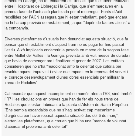
cimentera Lafarge, ha fet endarrerir els treballs que s’estaven realitzant
entre l’Hospitalet de Llobregat i la Garriga, que s’emmarcaven en la
primera fase de l’actuació plantejada per al recorregut. Fonts d’Adif
recollides per l’ACN assegura que hi estan treballant, però que encara
no hi ha cap previsió de restabliment, ja que “depèn de factors aliens” a
la companyia.
Diverses plataformes d’usuaris han denunciat aquesta situació, que fa
pensar que el restabliment d’aquest tram no es pugui fer fins passat
l’estiu. Això implicaria endarrerir la posada en marxa de la segona fase
entre Mollet del Vallès i la Garriga, prevista amb vuit mesos de durada i
que havia de començar ara i finalitzar el gener de 2027. Les entitats
consideren que no s’ha “reaccionat amb la celeritat que caldria per
resoldre aquest imprevist i evitar que impacti en la represa del servei i
el correcte desenvolupament d’unes obres essencials per millorar la
xarxa de Rodalies”.
Cal recordar que aquest incompliment no només afecta l’R3, sinó també
l’R7 i les circulacions en proves que han de fer els nous trens de
Rodalies que s’estan fabricant a la planta d’Alstom de Santa Perpètua.
“Ens sembla escandalós que no s’hagi activat cap mecanisme
d’urgència per haver reparat aquesta situació des del 6 de març”,
alerten les plataformes, que creuen que hi ha una “manca de voluntat
d’abordar el problema amb celeritat”.