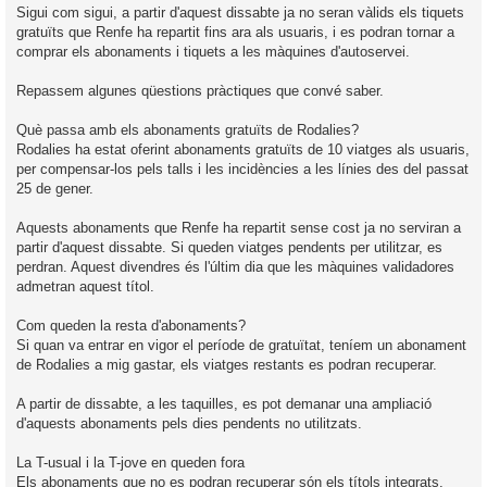
Sigui com sigui, a partir d'aquest dissabte ja no seran vàlids els tiquets
gratuïts que Renfe ha repartit fins ara als usuaris, i es podran tornar a
comprar els abonaments i tiquets a les màquines d'autoservei.
Repassem algunes qüestions pràctiques que convé saber.
Què passa amb els abonaments gratuïts de Rodalies?
Rodalies ha estat oferint abonaments gratuïts de 10 viatges als usuaris,
per compensar-los pels talls i les incidències a les línies des del passat
25 de gener.
Aquests abonaments que Renfe ha repartit sense cost ja no serviran a
partir d'aquest dissabte. Si queden viatges pendents per utilitzar, es
perdran. Aquest divendres és l'últim dia que les màquines validadores
admetran aquest títol.
Com queden la resta d'abonaments?
Si quan va entrar en vigor el període de gratuïtat, teníem un abonament
de Rodalies a mig gastar, els viatges restants es podran recuperar.
A partir de dissabte, a les taquilles, es pot demanar una ampliació
d'aquests abonaments pels dies pendents no utilitzats.
La T-usual i la T-jove en queden fora
Els abonaments que no es podran recuperar són els títols integrats,