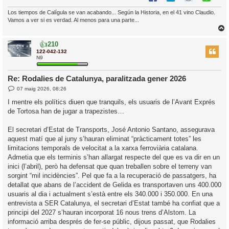
Los tiempos de Calígula se van acabando... Según la Historia, en el 41 vino Claudio.
Vamos a ver si es verdad. Al menos para una parte...
👍
210
r
122-042-132
N9
Re: Rodalies de Catalunya, paralitzada gener 2026
l
E
07 maig 2026, 08:26
’
n
t
i
I mentre els polítics diuen que tranquils, els usuaris de l’Avant Exprés
r
de Tortosa han de jugar a trapezistes…
a
d
i
a
c
El secretari d’Estat de Transports, José Antonio Santano, assegurava
i
aquest matí que al juny s’hauran eliminat “pràcticament totes” les
limitacions temporals de velocitat a la xarxa ferroviària catalana.
Admetia que els terminis s’han allargat respecte del que es va dir en un
inici (l’abril), però ha defensat que quan treballen sobre el terreny van
sorgint “mil incidències”. Pel que fa a la recuperació de passatgers, ha
detallat que abans de l’accident de Gelida es transportaven uns 400.000
usuaris al dia i actualment s’està entre els 340.000 i 350.000. En una
entrevista a SER Catalunya, el secretari d’Estat també ha confiat que a
principi del 2027 s’hauran incorporat 16 nous trens d’Alstom. La
informació arriba després de fer-se públic, dijous passat, que Rodalies