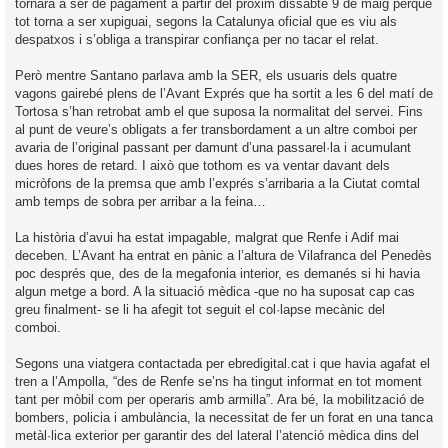
tornarà a ser de pagament a partir del pròxim dissabte 9 de maig perquè
tot torna a ser xupiguai, segons la Catalunya oficial que es viu als
despatxos i s’obliga a transpirar confiança per no tacar el relat.
Però mentre Santano parlava amb la SER, els usuaris dels quatre
vagons gairebé plens de l’Avant Exprés que ha sortit a les 6 del matí de
Tortosa s’han retrobat amb el que suposa la normalitat del servei. Fins
al punt de veure’s obligats a fer transbordament a un altre comboi per
avaria de l’original passant per damunt d’una passarel·la i acumulant
dues hores de retard. I això que tothom es va ventar davant dels
micròfons de la premsa que amb l’exprés s’arribaria a la Ciutat comtal
amb temps de sobra per arribar a la feina…
La història d’avui ha estat impagable, malgrat que Renfe i Adif mai
deceben. L’Avant ha entrat en pànic a l’altura de Vilafranca del Penedès
poc després que, des de la megafonia interior, es demanés si hi havia
algun metge a bord. A la situació mèdica -que no ha suposat cap cas
greu finalment- se li ha afegit tot seguit el col·lapse mecànic del
comboi.
Segons una viatgera contactada per ebredigital.cat i que havia agafat el
tren a l’Ampolla, “des de Renfe se’ns ha tingut informat en tot moment
tant per mòbil com per operaris amb armilla”. Ara bé, la mobilització de
bombers, policia i ambulància, la necessitat de fer un forat en una tanca
metàl·lica exterior per garantir des del lateral l’atenció mèdica dins del