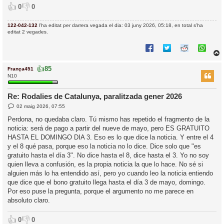
👍
👎
0
0
122-042-132
l’ha editat per darrera vegada el dia: 03 juny 2026, 05:18, en total s’ha
editat 2 vegades.
👍
85
França451
r
N10
Re: Rodalies de Catalunya, paralitzada gener 2026
E
l
02 maig 2026, 07:55
n
’
t
Perdona, no quedaba claro. Tú mismo has repetido el fragmento de la
r
i
noticia: será de pago a partir del nueve de mayo, pero ES GRATUITO
a
d
HASTA EL DOMINGO DIA 3. Eso es lo que dice la noticia. Y entre el 4
a
i
y el 8 qué pasa, porque eso la noticia no lo dice. Dice solo que "es
c
gratuito hasta el día 3". No dice hasta el 8, dice hasta el 3. Yo no soy
i
quien lleva a confusión, es la propia noticia la que lo hace. No sé si
alguien más lo ha entendido así, pero yo cuando leo la noticia entiendo
que dice que el bono gratuito llega hasta el día 3 de mayo, domingo.
Por eso puse la pregunta, porque el argumento no me parece en
absoluto claro.
👍
👎
0
0