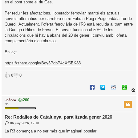
i
en el pont sobre el riu Ges.
Per reduir les afectacions, l’operador ferroviari manté els actuals
serveis alternatius per carretera entre Fabra i Puig i Puigcerdà/la Tor de
Querol. Actualment, l’oferta ferroviària de l’R3 està reduïda al tram entre
la Garriga i Ribes de Freser. El servei funciona al 50% de les
circulacions que hi havia abans del 20 de gener i conviu amb l’oferta
complementària d’autobusos.
Enllaç:
https://share.google/Boy3PdpP4cXf6EK83
👍
👎
0
0
👍
200
unÀnec
r
N5
Re: Rodalies de Catalunya, paralitzada gener 2026
E
l
06 juny 2026, 12:10
n
’
t
La R3 comença a no ser més que imaginari popular
r
i
a