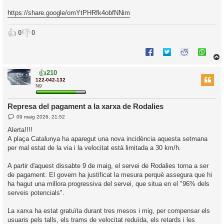
https://share.google/omYtPHRfk4obfNNim
👍
👎
0
0
👍
210
r
122-042-132
N9
Represa del pagament a la xarxa de Rodalies
l
E
09 maig 2026, 21:52
’
n
t
i
Alerta!!!!
r
A plaça Catalunya ha aparegut una nova incidència aquesta setmana
a
d
i
per mal estat de la via i la velocitat està limitada a 30 km/h.
a
c
i
A partir d'aquest dissabte 9 de maig, el servei de Rodalies torna a ser
de pagament. El govern ha justificat la mesura perquè assegura que hi
ha hagut una millora progressiva del servei, que situa en el "96% dels
serveis potencials".
La xarxa ha estat gratuïta durant tres mesos i mig, per compensar els
usuaris pels talls, els trams de velocitat reduïda, els retards i les