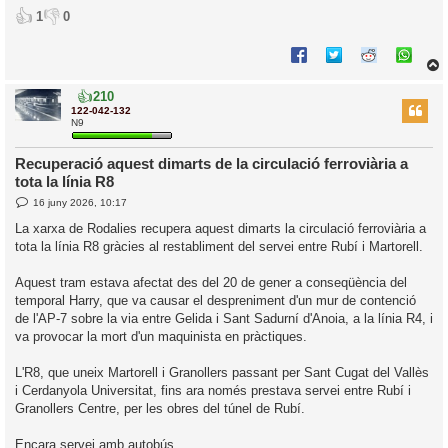
d
👍
👎
1
0
a
i
c
i
👍
210
r
122-042-132
N9
Recuperació aquest dimarts de la circulació ferroviària a
l
tota la línia R8
’
E
16 juny 2026, 10:17
i
n
t
La xarxa de Rodalies recupera aquest dimarts la circulació ferroviària a
r
i
tota la línia R8 gràcies al restabliment del servei entre Rubí i Martorell.
a
d
c
a
i
Aquest tram estava afectat des del 20 de gener a conseqüència del
temporal Harry, que va causar el despreniment d'un mur de contenció
de l'AP-7 sobre la via entre Gelida i Sant Sadurní d'Anoia, a la línia R4, i
va provocar la mort d'un maquinista en pràctiques.
L'R8, que uneix Martorell i Granollers passant per Sant Cugat del Vallès
i Cerdanyola Universitat, fins ara només prestava servei entre Rubí i
Granollers Centre, per les obres del túnel de Rubí.
Encara servei amb autobús