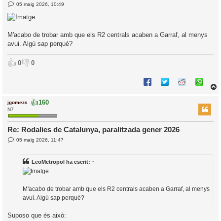
E
05 maig 2026, 10:49
l
n
’
t
r
i
a
d
M'acabo de trobar amb que els R2 centrals acaben a Garraf, al menys
a
i
avui. Algú sap perquè?
c
i
👍
👎
0
0
👍
160
jgomezs
r
N7
Re: Rodalies de Catalunya, paralitzada gener 2026
E
l
05 maig 2026, 11:47
n
’
t
r
i
LeoMetropol
ha escrit:
↑
a
d
a
i
c
M'acabo de trobar amb que els R2 centrals acaben a Garraf, al menys
i
avui. Algú sap perquè?
Suposo que és això: