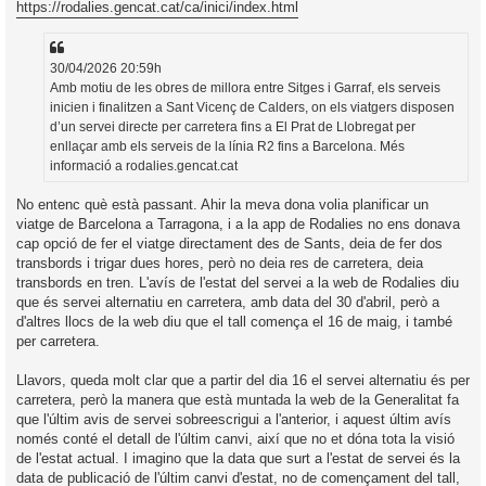
https://rodalies.gencat.cat/ca/inici/index.html
30/04/2026 20:59h
Amb motiu de les obres de millora entre Sitges i Garraf, els serveis
inicien i finalitzen a Sant Vicenç de Calders, on els viatgers disposen
d’un servei directe per carretera fins a El Prat de Llobregat per
enllaçar amb els serveis de la línia R2 fins a Barcelona. Més
informació a rodalies.gencat.cat
No entenc què està passant. Ahir la meva dona volia planificar un
viatge de Barcelona a Tarragona, i a la app de Rodalies no ens donava
cap opció de fer el viatge directament des de Sants, deia de fer dos
transbords i trigar dues hores, però no deia res de carretera, deia
transbords en tren. L'avís de l'estat del servei a la web de Rodalies diu
que és servei alternatiu en carretera, amb data del 30 d'abril, però a
d'altres llocs de la web diu que el tall comença el 16 de maig, i també
per carretera.
Llavors, queda molt clar que a partir del dia 16 el servei alternatiu és per
carretera, però la manera que està muntada la web de la Generalitat fa
que l'últim avis de servei sobreescrigui a l'anterior, i aquest últim avís
només conté el detall de l'últim canvi, així que no et dóna tota la visió
de l'estat actual. I imagino que la data que surt a l'estat de servei és la
data de publicació de l'últim canvi d'estat, no de començament del tall,