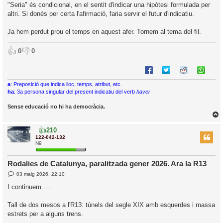
"Seria" és condicional, en el sentit d'indicar una hipòtesi formulada per
altri. Si donés per certa l'afirmació, faria servir el futur d'indicatiu.
Ja hem perdut prou el temps en aquest afer. Tornem al tema del fil.
👍
👎
0
0
a
: Preposició que indica lloc, temps, atribut, etc.
ha
: 3a persona singular del present indicatiu del verb
haver
Sense educació no hi ha democràcia.
👍
210
r
122-042-132
N9
Rodalies de Catalunya, paralitzada gener 2026. Ara la R13
l
E
03 maig 2026, 22:10
’
n
t
i
I continuem.....
r
a
d
i
Tall de dos mesos a l'R13: túnels del segle XIX amb esquerdes i massa
a
c
estrets per a alguns trens.
i