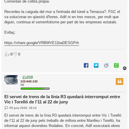
Comentari de collita pròpia:
Recordeu la caiguda del mur a l'entrada del túnel a Terrassa?. FGC el
va solucionar en qüestió d'hores. Adif ni en tres mesos, per molt que
diguin, continua el semenfotisme per part de les empreses estatals.
Enllaç:
https://share.google/VRBMVE11baDESGPrh
👍
👎
0
0
👍
210
r
122-042-132
N9
El servei de trens de la línia R3 quedarà interromput entre
l
Vic i Torelló de l’11 al 22 de juny
’
E
05 juny 2026, 19:14
i
n
t
El servei de trens de la línia R3 quedarà interromput entre Vic i Torelló
r
i
de l’11 al 22 de juny pels treballs de millora entre Manlleu i Torelló, ha
a
d
c
informat aquest divendres Rodalies. En concret, Adif executarà obres
a