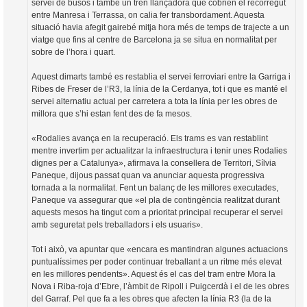
servei de busos i també un tren llançadora que cobrien el recorregut
entre Manresa i Terrassa, on calia fer transbordament. Aquesta
situació havia afegit gairebé mitja hora més de temps de trajecte a un
viatge que fins al centre de Barcelona ja se situa en normalitat per
sobre de l’hora i quart.
Aquest dimarts també es restablia el servei ferroviari entre la Garriga i
Ribes de Freser de l’R3, la línia de la Cerdanya, tot i que es manté el
servei alternatiu actual per carretera a tota la línia per les obres de
millora que s’hi estan fent des de fa mesos.
«Rodalies avança en la recuperació. Els trams es van restablint
mentre invertim per actualitzar la infraestructura i tenir unes Rodalies
dignes per a Catalunya», afirmava la consellera de Territori, Sílvia
Paneque, dijous passat quan va anunciar aquesta progressiva
tornada a la normalitat. Fent un balanç de les millores executades,
Paneque va assegurar que «el pla de contingència realitzat durant
aquests mesos ha tingut com a prioritat principal recuperar el servei
amb seguretat pels treballadors i els usuaris».
Tot i això, va apuntar que «encara es mantindran algunes actuacions
puntualíssimes per poder continuar treballant a un ritme més elevat
en les millores pendents». Aquest és el cas del tram entre Mora la
Nova i Riba-roja d’Ebre, l’àmbit de Ripoll i Puigcerdà i el de les obres
del Garraf. Pel que fa a les obres que afecten la línia R3 (la de la