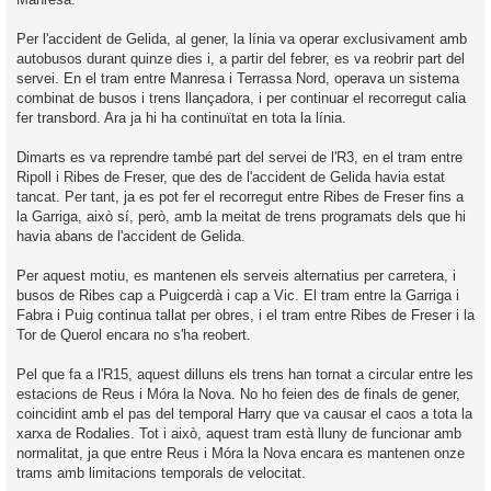
Per l'accident de Gelida, al gener, la línia va operar exclusivament amb
autobusos durant quinze dies i, a partir del febrer, es va reobrir part del
servei. En el tram entre Manresa i Terrassa Nord, operava un sistema
combinat de busos i trens llançadora, i per continuar el recorregut calia
fer transbord. Ara ja hi ha continuïtat en tota la línia.
Dimarts es va reprendre també part del servei de l'R3, en el tram entre
Ripoll i Ribes de Freser, que des de l'accident de Gelida havia estat
tancat. Per tant, ja es pot fer el recorregut entre Ribes de Freser fins a
la Garriga, això sí, però, amb la meitat de trens programats dels que hi
havia abans de l'accident de Gelida.
Per aquest motiu, es mantenen els serveis alternatius per carretera, i
busos de Ribes cap a Puigcerdà i cap a Vic. El tram entre la Garriga i
Fabra i Puig continua tallat per obres, i el tram entre Ribes de Freser i la
Tor de Querol encara no s'ha reobert.
Pel que fa a l'R15, aquest dilluns els trens han tornat a circular entre les
estacions de Reus i Móra la Nova. No ho feien des de finals de gener,
coincidint amb el pas del temporal Harry que va causar el caos a tota la
xarxa de Rodalies. Tot i això, aquest tram està lluny de funcionar amb
normalitat, ja que entre Reus i Móra la Nova encara es mantenen onze
trams amb limitacions temporals de velocitat.