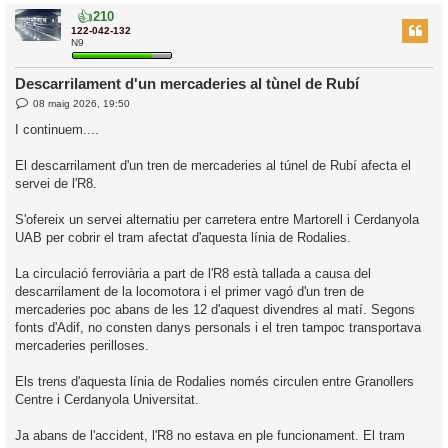
👍
210
r
122-042-132
N9
Descarrilament d'un mercaderies al tùnel de Rubí
l
E
08 maig 2026, 19:50
’
n
t
i
I continuem....
r
a
d
i
El descarrilament d'un tren de mercaderies al túnel de Rubí afecta el
a
c
servei de l'R8.
i
S'ofereix un servei alternatiu per carretera entre Martorell i Cerdanyola
UAB per cobrir el tram afectat d'aquesta línia de Rodalies.
La circulació ferroviària a part de l'R8 està tallada a causa del
descarrilament de la locomotora i el primer vagó d'un tren de
mercaderies poc abans de les 12 d'aquest divendres al matí. Segons
fonts d'Adif, no consten danys personals i el tren tampoc transportava
mercaderies perilloses.
Els trens d'aquesta línia de Rodalies només circulen entre Granollers
Centre i Cerdanyola Universitat.
Ja abans de l'accident, l'R8 no estava en ple funcionament. El tram