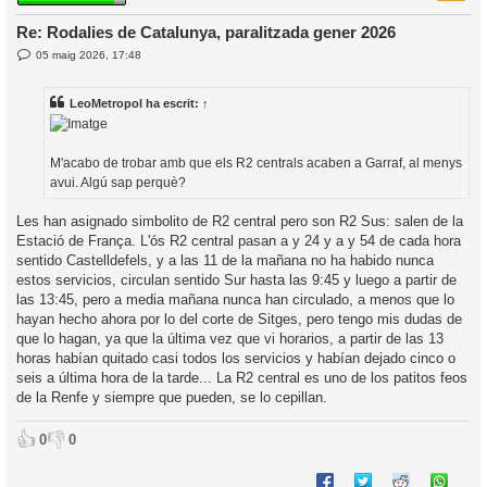
Re: Rodalies de Catalunya, paralitzada gener 2026
E
l
05 maig 2026, 17:48
n
’
t
r
i
LeoMetropol
ha escrit:
↑
a
d
a
i
c
M'acabo de trobar amb que els R2 centrals acaben a Garraf, al menys
i
avui. Algú sap perquè?
Les han asignado simbolito de R2 central pero son R2 Sus: salen de la
Estació de França. L'ós R2 central pasan a y 24 y a y 54 de cada hora
sentido Castelldefels, y a las 11 de la mañana no ha habido nunca
estos servicios, circulan sentido Sur hasta las 9:45 y luego a partir de
las 13:45, pero a media mañana nunca han circulado, a menos que lo
hayan hecho ahora por lo del corte de Sitges, pero tengo mis dudas de
que lo hagan, ya que la última vez que vi horarios, a partir de las 13
horas habían quitado casi todos los servicios y habían dejado cinco o
seis a última hora de la tarde... La R2 central es uno de los patitos feos
de la Renfe y siempre que pueden, se lo cepillan.
👍
👎
0
0