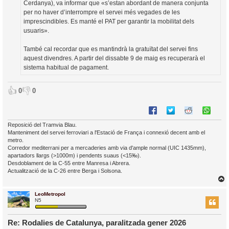
Cerdanya), va informar que «s’estan abordant de manera conjunta
per no haver d’interrompre el servei més vegades de les
imprescindibles. Es manté el PAT per garantir la mobilitat dels
usuaris».
També cal recordar que es mantindrà la gratuïtat del servei fins
aquest divendres. A partir del dissabte 9 de maig es recuperarà el
sistema habitual de pagament.
👍
👎
0
0
Reposició del Tramvia Blau.
Manteniment del servei ferroviari a l'Estació de França i connexió decent amb el
metro.
Corredor mediterrani per a mercaderies amb via d'ample normal (UIC 1435mm),
apartadors llargs (>1000m) i pendents suaus (<15‰).
Desdoblament de la C-55 entre Manresa i Abrera.
Actualització de la C-26 entre Berga i Solsona.
LeoMetropol
r
N5
Re: Rodalies de Catalunya, paralitzada gener 2026