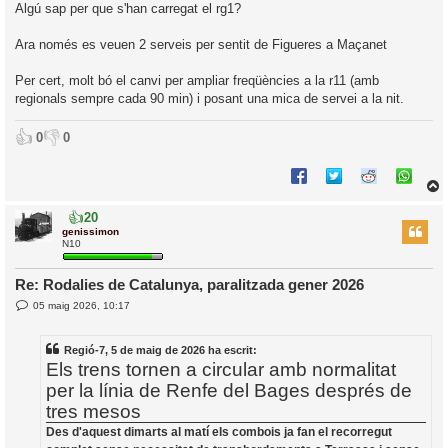
’
t
Algú sap per que s'han carregat el rg1?
r
i
a
d
Ara només es veuen 2 serveis per sentit de Figueres a Maçanet
a
i
c
Per cert, molt bó el canvi per ampliar freqüències a la r11 (amb
i
regionals sempre cada 90 min) i posant una mica de servei a la nit.
👍
👎
0
0
👍
20
r
genissimon
N10
Re: Rodalies de Catalunya, paralitzada gener 2026
l
E
05 maig 2026, 10:17
’
n
t
i
r
Regió-7, 5 de maig de 2026 ha escrit:
a
d
Els trens tornen a circular amb normalitat
i
a
c
per la línia de Renfe del Bages després de
i
tres mesos
Des d'aquest dimarts al matí els combois ja fan el recorregut