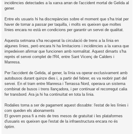
incidències detectades a la xarxa arran de l'accident mortal de Gelida al
gener.
Entre els usuaris hi ha discrepàncies sobre el moment que s'ha triat per
haver de tornar a passar per taquilla, i molts es queixen que moltes
línies encara no està en condicions per garantir un servei de qualitat.
Aquesta setmana s'ha recuperat la circulació de trens a la línia en
algunes línies, però encara hi ha limitacions i incidències a la xarxa que
impedeixen afirmar que funcionen amb normalitat. Aquest dimarts s'ha
reprès el servei complet de l'R4, entre Sant Vicenç de Calders i
Manresa.
Per l'accident de Gelida, al gener, la línia va operar exclusivament amb
autobusos durant quinze dies i, a partir del febrer, es va reobrir part del
servei. En el tram entre Manresa i Terrassa Nord, operava un sistema
combinat de busos i trens llançadora, i per continuar el recorregut calia
fer transbord. Ara ja hi ha continuïtat en tota la línia.
Rodalies torna a ser de pagament aquest dissabte: l'estat de les línies i
com queden els abonaments
El govern posa fi a més de tres mesos de gratuïtat i les plataformes
d'usuaris es queixen que l'estat de la infraestructura encara no és
òptim.