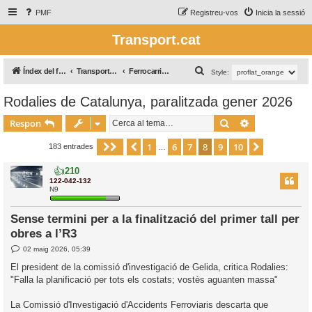
PMF
Registreu-vos
Inicia la sessió
Transport.cat
C
Índex del fòrum
Transport Ferroviari / Transporte Ferroviario
Ferrocarril a Catalunya
Style:
e
Rodalies de Catalunya, paralitzada gener 2026
r
Cerca
Cerca avança
c
Respon
a
1
6
7
8
9
10
Pàgina
Anterior
8
de
10
Següent
183 entrades
…
👍
210
122-042-132
N9
Sense termini per a la finalització del primer tall per
obres a l’R3
E
02 maig 2026, 05:39
n
t
El president de la comissió d'investigació de Gelida, critica Rodalies:
r
"Falla la planificació per tots els costats; vostès aguanten massa"
a
d
a
La Comissió d'Investigació d'Accidents Ferroviaris descarta que