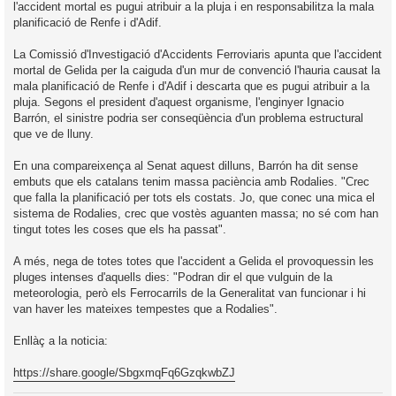
l'accident mortal es pugui atribuir a la pluja i en responsabilitza la mala
planificació de Renfe i d'Adif.
La Comissió d'Investigació d'Accidents Ferroviaris apunta que l'accident
mortal de Gelida per la caiguda d'un mur de convenció l'hauria causat la
mala planificació de Renfe i d'Adif i descarta que es pugui atribuir a la
pluja. Segons el president d'aquest organisme, l'enginyer Ignacio
Barrón, el sinistre podria ser conseqüència d'un problema estructural
que ve de lluny.
En una compareixença al Senat aquest dilluns, Barrón ha dit sense
embuts que els catalans tenim massa paciència amb Rodalies. "Crec
que falla la planificació per tots els costats. Jo, que conec una mica el
sistema de Rodalies, crec que vostès aguanten massa; no sé com han
tingut totes les coses que els ha passat".
A més, nega de totes totes que l'accident a Gelida el provoquessin les
pluges intenses d'aquells dies: "Podran dir el que vulguin de la
meteorologia, però els Ferrocarrils de la Generalitat van funcionar i hi
van haver les mateixes tempestes que a Rodalies".
Enllàç a la noticia:
https://share.google/SbgxmqFq6GzqkwbZJ