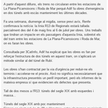
A partir d'aquest dilluns, els trens no circularan entre les estacions de
La Plana-Picamoixons i Roda de Mar perquè Adif fa obres d'emergència
en dos túnels amb escàs manteniment les últimes dècades.
Fa una setmana, diumenge al migdia, sense previ avís, Renfe
confirmava la notícia: la línia R13 de Regionals estarà tallada
parcialment des del 4 de maig fins al 6 de juliol per obres. Uns treballs
que tindran un impacte en els passatgers d'aquesta línia, sobretot els
del tram entre les estacions de La Plana-Picamoixons i Roda de Mar,
on es faran les obres.
Consultada per 3CatInfo, Adif ha explicat que les obres es fan per
reforçar l'estructura de dos túnels en aquest tram, on s'aplicarà un
mètode similar al del túnel de Rubí.
Les obres s'han contractat per la via d'urgència per reduir-ne els
terminis i accelerar-ne el procés. Això no significa necessàriament que
la infraestructura presentés un perill important, però els informes de la
mateixa empresa sí que evidencien els defectes que presenta.
Tall de dos mesos a l'R13: túnels del segle XIX amb esquerdes i
massa...
Túnels del segle XIX amb poc manteniment