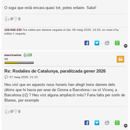
O sigui que està encara quasí tot, potes enlaire. Salut!
👍
👎
0
0
122-042-132
l’ha editat per darrera vegada el dia: 08 maig 2026, 14:34, en total s’ha
editat 1 vegada.
👍
10
marciruelos
r
N5
Re: Rodalies de Catalunya, paralitzada gener 2026
E
l
07 maig 2026, 21:15
n
’
t
Heu vist que en aquests nous horaris han afegit trens darrere dels
r
i
últims que hi havia per anar de Girona a Barcelona i se st Vicenç a
a
d
Barcelona (r2) ? Heu vist alguna ampliació més? Faria falta per sortir de
a
i
Blanes, per exemple
c
i
👍
👎
0
0