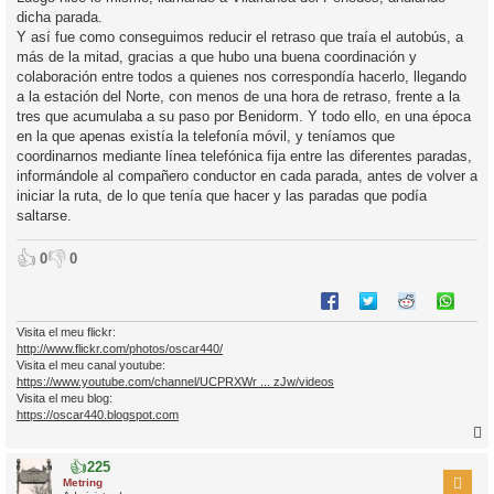
dicha parada.
Y así fue como conseguimos reducir el retraso que traía el autobús, a
más de la mitad, gracias a que hubo una buena coordinación y
colaboración entre todos a quienes nos correspondía hacerlo, llegando
a la estación del Norte, con menos de una hora de retraso, frente a la
tres que acumulaba a su paso por Benidorm. Y todo ello, en una época
en la que apenas existía la telefonía móvil, y teníamos que
coordinarnos mediante línea telefónica fija entre las diferentes paradas,
informándole al compañero conductor en cada parada, antes de volver a
iniciar la ruta, de lo que tenía que hacer y las paradas que podía
saltarse.
👍
👎
0
0
Visita el meu flickr:
http://www.flickr.com/photos/oscar440/
Visita el meu canal youtube:
https://www.youtube.com/channel/UCPRXWr ... zJw/videos
Visita el meu blog:
https://oscar440.blogspot.com
👍
225
r
Metring