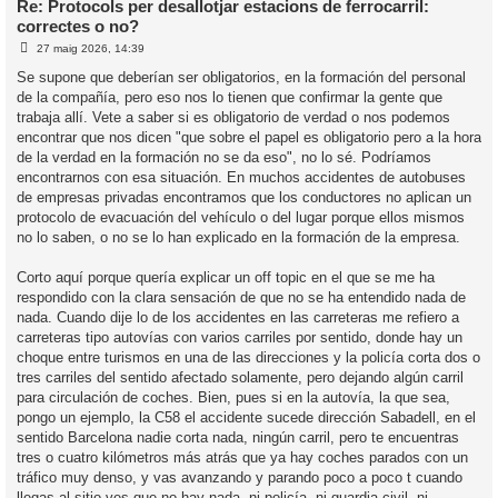
Re: Protocols per desallotjar estacions de ferrocarril:
correctes o no?
l
E
’
27 maig 2026, 14:39
n
i
t
Se supone que deberían ser obligatorios, en la formación del personal
r
de la compañía, pero eso nos lo tienen que confirmar la gente que
a
i
d
trabaja allí. Vete a saber si es obligatorio de verdad o nos podemos
a
c
encontrar que nos dicen "que sobre el papel es obligatorio pero a la hora
i
de la verdad en la formación no se da eso", no lo sé. Podríamos
encontrarnos con esa situación. En muchos accidentes de autobuses
de empresas privadas encontramos que los conductores no aplican un
protocolo de evacuación del vehículo o del lugar porque ellos mismos
no lo saben, o no se lo han explicado en la formación de la empresa.
Corto aquí porque quería explicar un off topic en el que se me ha
respondido con la clara sensación de que no se ha entendido nada de
nada. Cuando dije lo de los accidentes en las carreteras me refiero a
carreteras tipo autovías con varios carriles por sentido, donde hay un
choque entre turismos en una de las direcciones y la policía corta dos o
tres carriles del sentido afectado solamente, pero dejando algún carril
para circulación de coches. Bien, pues si en la autovía, la que sea,
pongo un ejemplo, la C58 el accidente sucede dirección Sabadell, en el
sentido Barcelona nadie corta nada, ningún carril, pero te encuentras
tres o cuatro kilómetros más atrás que ya hay coches parados con un
tráfico muy denso, y vas avanzando y parando poco a poco t cuando
llegas al sitio ves que no hay nada, ni policía, ni guardia civil, ni