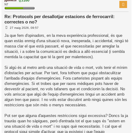
👍
160
r
N7
Re: Protocols per desallotjar estacions de ferrocarril:
correctes o no?
l
E
’
27 maig 2026, 09:57
n
i
t
Ja que fem d'opinadors, en la meva experiència professional, és que
r
quan estàs enmig d'una situació nova, inesperada, i accidental, ningú té
a
i
d
massa clar el que està passant, el que necessitaràs per arreglar la
a
c
situació, i a sobre la comunicació es dedica a allò essencial (i sembla
i
mentida la capacitat que té la gent per malentesos).
Si algú és al metro amb una situació de vida o mort, vols tenir el mínim
d'obstacles per actuar. Per tant, fora tothom que pugui obstaculitzar
l'arribada d'equips d'emergències. Fora carteristes pispant als equips
d'emergències. Si et trobes que per raons mèdiques pots haver de
desvestir al pacient, no vols tafaners que et condicionin la decisió. No
vols arriscar que algú de l'equip d'emergències tingui un accident amb
algun tren que passi. I no vols estar discutint amb ningú quines són les
restriccions que són més o menys necessàries.
Pot ser que alguna d'aquestes restriccions sigui excessiva? Doncs la ja
trauràs quan ho sàpigues, però d'entrada tot el que saps és "estem en
una situació de vida o mort" i no saps què necessitaràs. I cal que el
protocol sigui simple d'activar, que ja existeixi i que l'equip