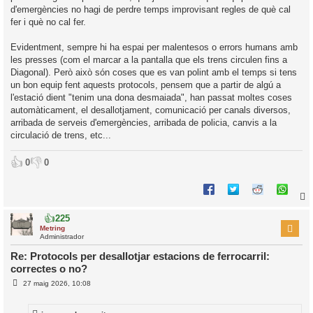
d'emergències no hagi de perdre temps improvisant regles de què cal
fer i què no cal fer.
Evidentment, sempre hi ha espai per malentesos o errors humans amb
les presses (com el marcar a la pantalla que els trens circulen fins a
Diagonal). Però això són coses que es van polint amb el temps si tens
un bon equip fent aquests protocols, pensem que a partir de algú a
l'estació dient "tenim una dona desmaiada", han passat moltes coses
automàticament, el desallotjament, comunicació per canals diversos,
arribada de serveis d'emergències, arribada de policia, canvis a la
circulació de trens, etc...
👍
👎
0
0
👍
225
r
Metring
Administrador
Re: Protocols per desallotjar estacions de ferrocarril:
correctes o no?
l
E
27 maig 2026, 10:08
’
n
i
t
r