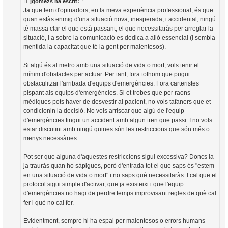
jgomezs
ha escrit:
↑
a
i
d
Ja que fem d'opinadors, en la meva experiència professional, és que
a
c
quan estàs enmig d'una situació nova, inesperada, i accidental, ningú
i
té massa clar el que està passant, el que necessitaràs per arreglar la
situació, i a sobre la comunicació es dedica a allò essencial (i sembla
mentida la capacitat que té la gent per malentesos).
Si algú és al metro amb una situació de vida o mort, vols tenir el
mínim d'obstacles per actuar. Per tant, fora tothom que pugui
obstaculitzar l'arribada d'equips d'emergències. Fora carteristes
pispant als equips d'emergències. Si et trobes que per raons
mèdiques pots haver de desvestir al pacient, no vols tafaners que et
condicionin la decisió. No vols arriscar que algú de l'equip
d'emergències tingui un accident amb algun tren que passi. I no vols
estar discutint amb ningú quines són les restriccions que són més o
menys necessàries.
Pot ser que alguna d'aquestes restriccions sigui excessiva? Doncs la
ja trauràs quan ho sàpigues, però d'entrada tot el que saps és "estem
en una situació de vida o mort" i no saps què necessitaràs. I cal que el
protocol sigui simple d'activar, que ja existeixi i que l'equip
d'emergències no hagi de perdre temps improvisant regles de què cal
fer i què no cal fer.
Evidentment, sempre hi ha espai per malentesos o errors humans