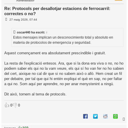
Administrador
Re: Protocols per desallotjar estacions de ferrocarril:
correctes o no?
l
E
27 maig 2026, 07:44
’
n
i
t
r
oscar440
ha escrit:
↑
a
i
d
Estos mensajes implican un desconocimiento total y absoluto en
a
c
materia de protocolos de emergencia y seguridad.
i
Aquest començament era absolutament prescindible i gratuït.
La resta de l'explicació entesos. Ara, que si la dona era viva o no, no ho
podiem saber els qui no la vam veure, els qui sí ho van fer no ho sabien
del cert, aixique no cal dir que si no sabem això o allò. Hem creat un fil
per debatre, per tal que qui hi entén expliqui el què en sap, no per faltar
a qui no. Som aquí per aprendre, no per anar menystenint a ningú.
Dit això, tornem al tema de protocols.
👍
👎
0
0
jgomezs