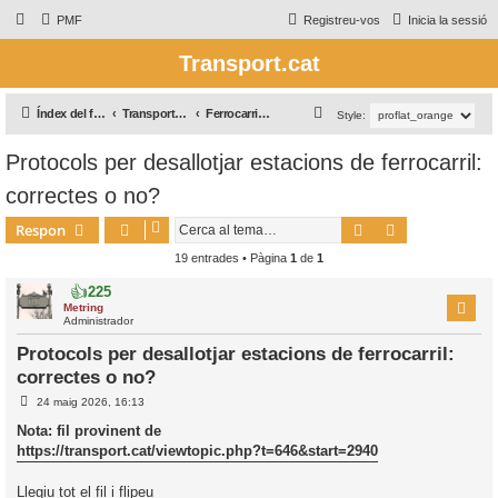
PMF
Registreu-vos
Inicia la sessió
Transport.cat
C
Índex del fòrum
Transport Ferroviari / Transporte Ferroviario
Ferrocarril en general
Style:
e
Protocols per desallotjar estacions de ferrocarril:
r
correctes o no?
c
a
Cerca
Cerca avança
Respon
19 entrades • Pàgina
1
de
1
👍
225
Metring
Administrador
Protocols per desallotjar estacions de ferrocarril:
correctes o no?
E
24 maig 2026, 16:13
n
t
Nota: fil provinent de
r
https://transport.cat/viewtopic.php?t=646&start=2940
a
d
a
Llegiu tot el fil i flipeu