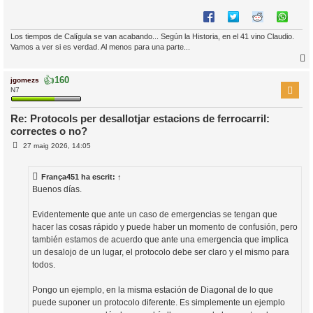
Los tiempos de Calígula se van acabando... Según la Historia, en el 41 vino Claudio.
Vamos a ver si es verdad. Al menos para una parte...
👍
160
jgomezs
r
N7
Re: Protocols per desallotjar estacions de ferrocarril:
correctes o no?
l
E
’
27 maig 2026, 14:05
n
i
t
r
França451
ha escrit:
↑
a
i
d
Buenos días.
a
c
i
Evidentemente que ante un caso de emergencias se tengan que
hacer las cosas rápido y puede haber un momento de confusión, pero
también estamos de acuerdo que ante una emergencia que implica
un desalojo de un lugar, el protocolo debe ser claro y el mismo para
todos.
Pongo un ejemplo, en la misma estación de Diagonal de lo que
puede suponer un protocolo diferente. Es simplemente un ejemplo