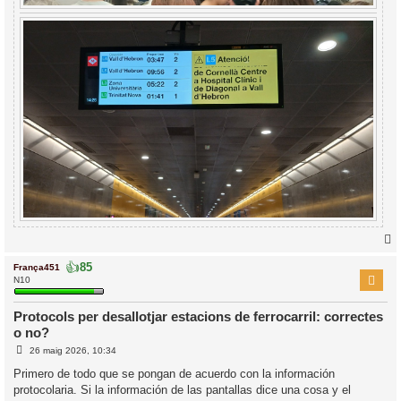
👍
85
França451
r
N10
Protocols per desallotjar estacions de ferrocarril: correctes
o no?
l
E
’
26 maig 2026, 10:34
n
i
t
Primero de todo que se pongan de acuerdo con la información
r
protocolaria. Si la información de las pantallas dice una cosa y el
a
i