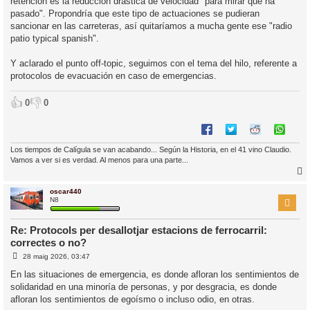
retención es la reducción drástica de velocidad "para mirar qué ha
pasado". Propondría que este tipo de actuaciones se pudieran
sancionar en las carreteras, así quitaríamos a mucha gente ese "radio
patio typical spanish".
Y aclarado el punto off-topic, seguimos con el tema del hilo, referente a
protocolos de evacuación en caso de emergencias.
👍
👎
0
0
Los tiempos de Calígula se van acabando... Según la Historia, en el 41 vino Claudio.
Vamos a ver si es verdad. Al menos para una parte...
oscar440
r
N8
Re: Protocols per desallotjar estacions de ferrocarril:
correctes o no?
l
E
28 maig 2026, 03:47
’
n
i
t
En las situaciones de emergencia, es donde afloran los sentimientos de
r
solidaridad en una minoría de personas, y por desgracia, es donde
a
i
d
afloran los sentimientos de egoísmo o incluso odio, en otras.
a
c