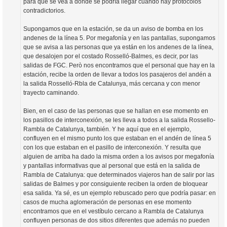
para que se vea a dónde se podría llegar cuando hay protocolos
contradictorios.
Supongamos que en la estación, se da un aviso de bomba en los
andenes de la línea 5. Por megafonía y en las pantallas, supongamos
que se avisa a las personas que ya están en los andenes de la línea,
que desalojen por el costado Rosselló-Balmes, es decir, por las
salidas de FGC. Però nos encontramos que el personal que hay en la
estación, recibe la orden de llevar a todos los pasajeros del andén a
la salida Rosselló-Rbla de Catalunya, más cercana y con menor
trayecto caminando.
Bien, en el caso de las personas que se hallan en ese momento en
los pasillos de interconexión, se les lleva a todos a la salida Rossello-
Rambla de Catalunya, también. Y he aquí que en el ejemplo,
confluyen en el mismo punto los que estaban en el andén de línea 5
con los que estaban en el pasillo de interconexión. Y resulta que
alguien de arriba ha dado la misma orden a los avisos por megafonía
y pantallas informativas que al personal que está en la salida de
Rambla de Catalunya: que determinados viajeros han de salir por las
salidas de Balmes y por consiguiente reciben la orden de bloquear
esa salida. Ya sé, es un ejemplo rebuscado pero que podría pasar: en
casos de mucha aglomeración de personas en ese momento
encontramos que en el vestíbulo cercano a Rambla de Catalunya
confluyen personas de dos sitios diferentes que además no pueden