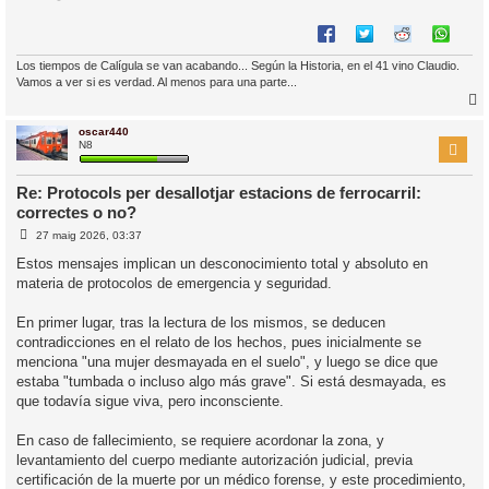
Los tiempos de Calígula se van acabando... Según la Historia, en el 41 vino Claudio.
Vamos a ver si es verdad. Al menos para una parte...
oscar440
r
N8
Re: Protocols per desallotjar estacions de ferrocarril:
correctes o no?
l
E
27 maig 2026, 03:37
’
n
i
t
Estos mensajes implican un desconocimiento total y absoluto en
r
materia de protocolos de emergencia y seguridad.
a
i
d
a
c
En primer lugar, tras la lectura de los mismos, se deducen
i
contradicciones en el relato de los hechos, pues inicialmente se
menciona "una mujer desmayada en el suelo", y luego se dice que
estaba "tumbada o incluso algo más grave". Si está desmayada, es
que todavía sigue viva, pero inconsciente.
En caso de fallecimiento, se requiere acordonar la zona, y
levantamiento del cuerpo mediante autorización judicial, previa
certificación de la muerte por un médico forense, y este procedimiento,