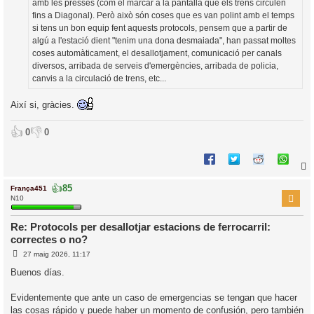
amb les presses (com el marcar a la pantalla que els trens circulen
fins a Diagonal). Però això són coses que es van polint amb el temps
si tens un bon equip fent aquests protocols, pensem que a partir de
algú a l'estació dient "tenim una dona desmaiada", han passat moltes
coses automàticament, el desallotjament, comunicació per canals
diversos, arribada de serveis d'emergències, arribada de policia,
canvis a la circulació de trens, etc...
Així si, gràcies.
👍
👎
0
0
👍
85
França451
r
N10
Re: Protocols per desallotjar estacions de ferrocarril:
correctes o no?
l
E
’
27 maig 2026, 11:17
n
i
t
Buenos días.
r
a
i
d
Evidentemente que ante un caso de emergencias se tengan que hacer
a
c
las cosas rápido y puede haber un momento de confusión, pero también