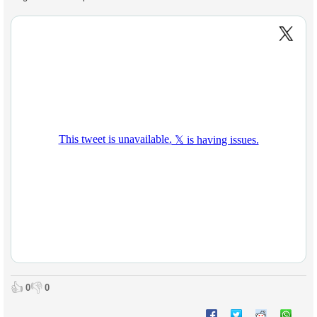
👍
👎
0
0