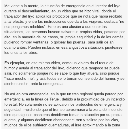
i
Me viene a la mente, la situación de emergencia en el interior del Iryo,
durante el descarrilamiento, en un video que se hizo viral, donde el
trabajador del Iryo aplica los protocolos que se nota que había recibido
a tal efecto, y entre las instrucciones que da a los viajeros, destaca "no
nos pongamos rebeldes". Esto es una alusión a que en estas
situaciones, las personas buscan salvar sus propias vidas, pasando por
alto, en la mayoría de los casos, su propia seguridad y la de los demás,
pudiendo romper ventanas, o golpear las puertas, para salir de ahí
cuanto antes. Pueden incluso, en esa angustiosa situación, pisotearse
los unos a los otros.
Es ejemplar, en ese mismo video, como un viajero da el toque de
humor y ayuda al trabajador del Iryo, diciendo que tampoco se puede
salir, no solamente porque no se sabe lo que hay afuera, sino porque
"hace mucho frío", y así, todos se lo toman con sentido del humor, y se
sienten unidos, ante la emergencia.
No así en otra emergencia, en la que un tren regional queda parado por
emergencia, en la línea de Teruel, debido a la proximidad de un incendio
forestal. No solamente no se aplicaron los protocolos de emergencia y
seguridad, impidiendo que el tren se aproximase a la zona del incendio,
sino que algunos pasajeros decidieron tomar la situación por su propia
cuenta, y algunos decidieron abandonar el tren y salirse por las vías,
muchos de ellos sufrieron quemaduras, al irse aproximando a la zona