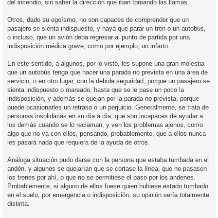
del incendio, sin saber la dirección que iban tomando las llamas.
Otros, dado su egoísmo, no son capaces de comprender que un
pasajero se sienta indispuesto, y haya que parar un tren o un autobús,
o incluso, que un avión deba regresar al punto de partida por una
indisposición médica grave, como por ejemplo, un infarto.
En este sentido, a algunos, por lo visto, les supone una gran molestia
que un autobús tenga que hacer una parada no prevista en una área de
servicio, o en otro lugar, con la debida seguridad, porque un pasajero se
sienta indispuesto o mareado, hasta que se le pase un poco la
indisposición, y además se quejan por la parada no prevista, porque
puede ocasionarles un retraso o un perjuicio. Generalmente, se trata de
personas insolidarias en su día a día, que son incapaces de ayudar a
los demás cuando se lo reclaman, y ven los problemas ajenos, como
algo que no va con ellos, pensando, probablemente, que a ellos nunca
les pasará nada que requiera de la ayuda de otros.
Análoga situación pudo darse con la persona que estaba tumbada en el
andén, y algunos se quejarían que se cortase la línea, que no pasasen
los trenes por ahí, o que no se permitiese el paso por los andenes.
Probablemente, si alguno de ellos fuese quien hubiese estado tumbado
en el suelo, por emergencia o indisposición, su opinión sería totalmente
distinta.