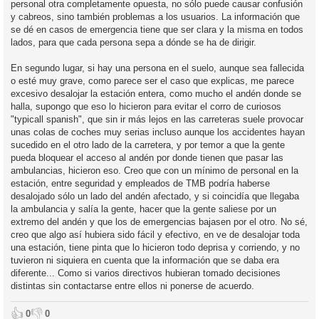
d
personal otra completamente opuesta, no sólo puede causar confusión
a
c
y cabreos, sino también problemas a los usuarios. La información que
i
se dé en casos de emergencia tiene que ser clara y la misma en todos
lados, para que cada persona sepa a dónde se ha de dirigir.
En segundo lugar, si hay una persona en el suelo, aunque sea fallecida
o esté muy grave, como parece ser el caso que explicas, me parece
excesivo desalojar la estación entera, como mucho el andén donde se
halla, supongo que eso lo hicieron para evitar el corro de curiosos
"typicall spanish", que sin ir más lejos en las carreteras suele provocar
unas colas de coches muy serias incluso aunque los accidentes hayan
sucedido en el otro lado de la carretera, y por temor a que la gente
pueda bloquear el acceso al andén por donde tienen que pasar las
ambulancias, hicieron eso. Creo que con un mínimo de personal en la
estación, entre seguridad y empleados de TMB podría haberse
desalojado sólo un lado del andén afectado, y si coincidía que llegaba
la ambulancia y salía la gente, hacer que la gente saliese por un
extremo del andén y que los de emergencias bajasen por el otro. No sé,
creo que algo así hubiera sido fácil y efectivo, en ve de desalojar toda
una estación, tiene pinta que lo hicieron todo deprisa y corriendo, y no
tuvieron ni siquiera en cuenta que la información que se daba era
diferente... Como si varios directivos hubieran tomado decisiones
distintas sin contactarse entre ellos ni ponerse de acuerdo.
👍
👎
0
0