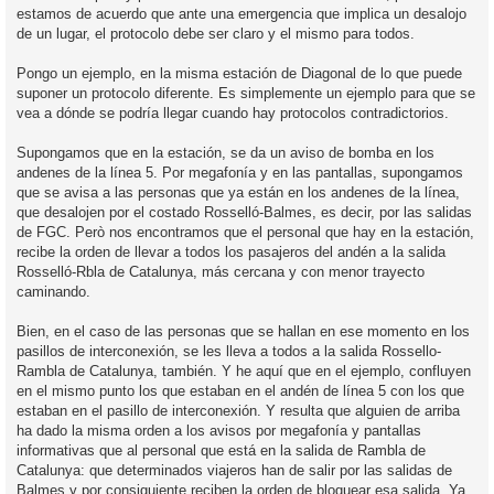
i
estamos de acuerdo que ante una emergencia que implica un desalojo
de un lugar, el protocolo debe ser claro y el mismo para todos.
Pongo un ejemplo, en la misma estación de Diagonal de lo que puede
suponer un protocolo diferente. Es simplemente un ejemplo para que se
vea a dónde se podría llegar cuando hay protocolos contradictorios.
Supongamos que en la estación, se da un aviso de bomba en los
andenes de la línea 5. Por megafonía y en las pantallas, supongamos
que se avisa a las personas que ya están en los andenes de la línea,
que desalojen por el costado Rosselló-Balmes, es decir, por las salidas
de FGC. Però nos encontramos que el personal que hay en la estación,
recibe la orden de llevar a todos los pasajeros del andén a la salida
Rosselló-Rbla de Catalunya, más cercana y con menor trayecto
caminando.
Bien, en el caso de las personas que se hallan en ese momento en los
pasillos de interconexión, se les lleva a todos a la salida Rossello-
Rambla de Catalunya, también. Y he aquí que en el ejemplo, confluyen
en el mismo punto los que estaban en el andén de línea 5 con los que
estaban en el pasillo de interconexión. Y resulta que alguien de arriba
ha dado la misma orden a los avisos por megafonía y pantallas
informativas que al personal que está en la salida de Rambla de
Catalunya: que determinados viajeros han de salir por las salidas de
Balmes y por consiguiente reciben la orden de bloquear esa salida. Ya