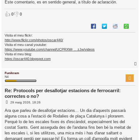
Este comentario, es en sentido general, a título de aclaración.
👍
👎
0
0
Visita el meu flickr:
http://www.flickr.com/photos/oscar440/
Visita el meu canal youtube:
https://www.youtube.com/channel/UCPRXWr ... zJw/videos
Visita el meu blog:
https://oscar440.blogspot.com
Funikram
r
N4
Re: Protocols per desallotjar estacions de ferrocarril:
correctes o no?
l
E
29 maig 2026, 18:26
’
n
i
t
Ara que parleu de desallotjar estacions... Un dia d'aquests passarà
r
alguna cosa a l'estació de Rodalies de plaça Catalunya i plorarem.
a
i
d
Perquè lo de les escales fixes és d'escàndol, especialment les del
a
c
costat Sants. Gent asseguda des de l'andana fins ben bé la meitat de
i
les escales i, si les utilitzes, una mica més i has d'anar saltant o
demanant perdó per passar-hi! Es forma un coll d'ampolla molt evident