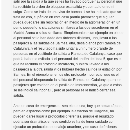
salir por la salida a la que se les ha llevado porque hay personal que
ha recibido la orden de bloquear esa salida y que nadie entre ni
salga. Como se trata de un aviso de bomba si se ha indicado que se
trata de eso, el pánico en este caso podría provocar que alguien
pueda quedarse sin respiración en medio de la aglomeración en un
punto pequeño, o situaciones similares a las que sucedieron en el
Madrid-Arena o sitios similares. Simplemente es un ejemplo en el que
al personal se le han dado dos órdenes distintas, una, llevar a los
pasajeros a las salidas de Balmes, otra, desalojarlos por Rambla de
Catalunya, y el resultado ha sido juntar a un número grande de
personas en el vestíbulo de salida a Rambla de Catalunya, caso que
podría haberse evitado si el personal del andén de línea 5, que es el
que ha recibido el protocolo incorrecto, hubiera llevado a los
pasajeros a la otra salida y los hubiera hecho salir de la estación por
Balmes. En el ejemplo tenemos otro protocolo incorrecto, que es el
del personal bloqueando la salida de Rambla de Catalunya para los
pasajeros que estaban en el pasillo de interconexión, ya que a estos
se les indicó salir por allí, pero al personal se le indicó cerrar esa
salida.
Ante un caso de emergencias, sea el que sea, hay que actuar rápido,
pero en espacios como por ejemplo la estación de Diagonal, no
pueden darse lugar a protocolos diferentes, porque el resultado
podría ser dramático, en ese sentido se ha de tener cuidado con
ejecutar un protocolo de desalojo unánime, y en caso de órdenes