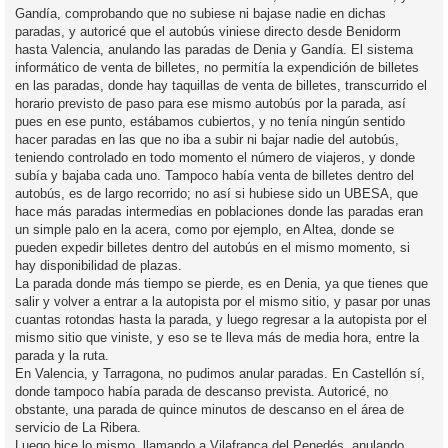
Gandía, comprobando que no subiese ni bajase nadie en dichas
paradas, y autoricé que el autobús viniese directo desde Benidorm
hasta Valencia, anulando las paradas de Denia y Gandía. El sistema
informático de venta de billetes, no permitía la expendición de billetes
en las paradas, donde hay taquillas de venta de billetes, transcurrido el
horario previsto de paso para ese mismo autobús por la parada, así
pues en ese punto, estábamos cubiertos, y no tenía ningún sentido
hacer paradas en las que no iba a subir ni bajar nadie del autobús,
teniendo controlado en todo momento el número de viajeros, y donde
subía y bajaba cada uno. Tampoco había venta de billetes dentro del
autobús, es de largo recorrido; no así si hubiese sido un UBESA, que
hace más paradas intermedias en poblaciones donde las paradas eran
un simple palo en la acera, como por ejemplo, en Altea, donde se
pueden expedir billetes dentro del autobús en el mismo momento, si
hay disponibilidad de plazas.
La parada donde más tiempo se pierde, es en Denia, ya que tienes que
salir y volver a entrar a la autopista por el mismo sitio, y pasar por unas
cuantas rotondas hasta la parada, y luego regresar a la autopista por el
mismo sitio que viniste, y eso se te lleva más de media hora, entre la
parada y la ruta.
En Valencia, y Tarragona, no pudimos anular paradas. En Castellón sí,
donde tampoco había parada de descanso prevista. Autoricé, no
obstante, una parada de quince minutos de descanso en el área de
servicio de La Ribera.
Luego hice lo mismo, llamando a Vilafranca del Penedés, anulando