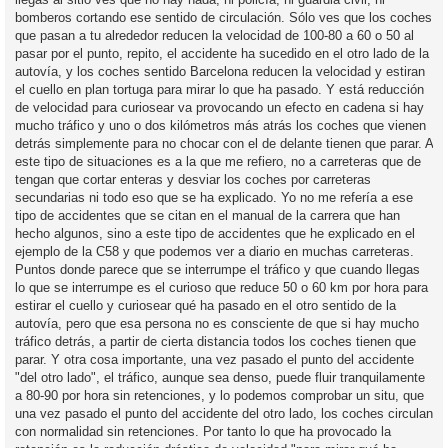
bomberos cortando ese sentido de circulación. Sólo ves que los coches
que pasan a tu alrededor reducen la velocidad de 100-80 a 60 o 50 al
pasar por el punto, repito, el accidente ha sucedido en el otro lado de la
autovía, y los coches sentido Barcelona reducen la velocidad y estiran
el cuello en plan tortuga para mirar lo que ha pasado. Y está reducción
de velocidad para curiosear va provocando un efecto en cadena si hay
mucho tráfico y uno o dos kilómetros más atrás los coches que vienen
detrás simplemente para no chocar con el de delante tienen que parar. A
este tipo de situaciones es a la que me refiero, no a carreteras que de
tengan que cortar enteras y desviar los coches por carreteras
secundarias ni todo eso que se ha explicado. Yo no me refería a ese
tipo de accidentes que se citan en el manual de la carrera que han
hecho algunos, sino a este tipo de accidentes que he explicado en el
ejemplo de la C58 y que podemos ver a diario en muchas carreteras.
Puntos donde parece que se interrumpe el tráfico y que cuando llegas
lo que se interrumpe es el curioso que reduce 50 o 60 km por hora para
estirar el cuello y curiosear qué ha pasado en el otro sentido de la
autovía, pero que esa persona no es consciente de que si hay mucho
tráfico detrás, a partir de cierta distancia todos los coches tienen que
parar. Y otra cosa importante, una vez pasado el punto del accidente
"del otro lado", el tráfico, aunque sea denso, puede fluir tranquilamente
a 80-90 por hora sin retenciones, y lo podemos comprobar un situ, que
una vez pasado el punto del accidente del otro lado, los coches circulan
con normalidad sin retenciones. Por tanto lo que ha provocado la