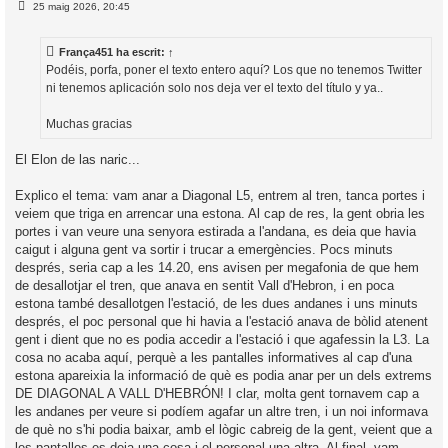
E
25 maig 2026, 20:45
l
n
’
t
r
i
França451
ha escrit:
↑
a
d
Podéis, porfa, poner el texto entero aquí? Los que no tenemos Twitter
a
i
ni tenemos aplicación solo nos deja ver el texto del título y ya..
c
i
Muchas gracias
El Elon de las naric...
Explico el tema: vam anar a Diagonal L5, entrem al tren, tanca portes i
veiem que triga en arrencar una estona. Al cap de res, la gent obria les
portes i van veure una senyora estirada a l'andana, es deia que havia
caigut i alguna gent va sortir i trucar a emergències. Pocs minuts
després, seria cap a les 14.20, ens avisen per megafonia de que hem
de desallotjar el tren, que anava en sentit Vall d'Hebron, i en poca
estona també desallotgen l'estació, de les dues andanes i uns minuts
després, el poc personal que hi havia a l'estació anava de bòlid atenent
gent i dient que no es podia accedir a l'estació i que agafessin la L3. La
cosa no acaba aquí, perquè a les pantalles informatives al cap d'una
estona apareixia la informació de què es podia anar per un dels extrems
DE DIAGONAL A VALL D'HEBRÓN! I clar, molta gent tornavem cap a
les andanes per veure si podíem agafar un altre tren, i un noi informava
de què no s'hi podia baixar, amb el lògic cabreig de la gent, veient que a
les pantalles es deia una cosa i el personal una altra. Al final, vam