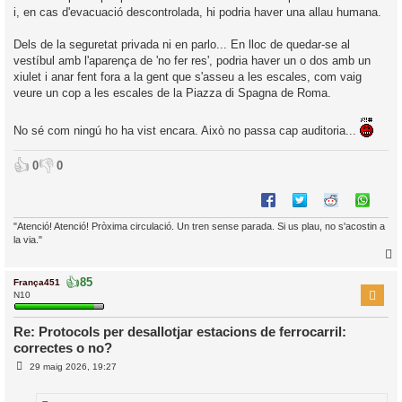
i, en cas d'evacuació descontrolada, hi podria haver una allau humana.
Dels de la seguretat privada ni en parlo... En lloc de quedar-se al
vestíbul amb l'aparença de 'no fer res', podria haver un o dos amb un
xiulet i anar fent fora a la gent que s'asseu a les escales, com vaig
veure un cop a les escales de la Piazza di Spagna de Roma.
No sé com ningú ho ha vist encara. Això no passa cap auditoria...
👍
👎
0
0
"Atenció! Atenció! Pròxima circulació. Un tren sense parada. Si us plau, no s'acostin a
la via."
👍
85
França451
r
N10
Re: Protocols per desallotjar estacions de ferrocarril:
correctes o no?
l
E
’
29 maig 2026, 19:27
n
i
t
r