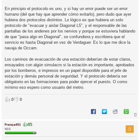
En principio el protocolo es uno, y si hay un error puede ser un error
humano (del que hay que aprender cómo evitarlo), pero dudo que ayer
hubiera dos protocolos distintos. Lo lógico es que hubiera un solo
protocolo de "evacuar y aislar Diagonal L5", y el responsable de las
pantallas de los andenes por los nervios y porque se estuviera hablando
de que "pasa algo en Diagonal", se confundiera y escribiera que el
servicio es hasta Diagonal en vez de Verdaguer. Es lo que me dice la
navaja de Occam.
Los caminos de evacuación de una estación deberían de estar claros,
ensayados con algún simulacro si la estación es importante, aprobados
por los bomberos, e impresos en un papel disponible para el jefe de
estación y demás personal de seguridad. Y el protocolo debería ser
obligatorio en las formaciones para poder ejercer el puesto. O como
mínimo eso espero como usuario del metro.
👍
👎
0
0
👍
85
França451
r
N10