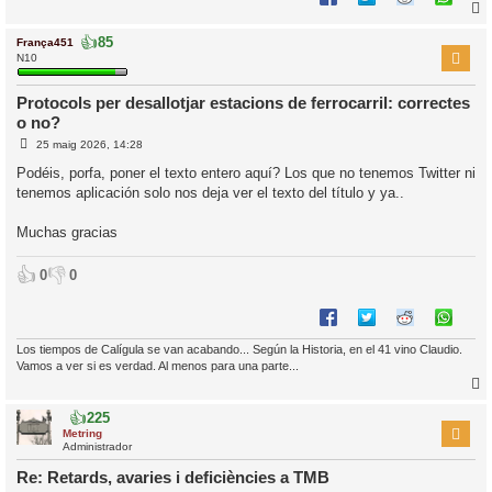
👍
85
França451
r
N10
Protocols per desallotjar estacions de ferrocarril: correctes
o no?
l
E
’
25 maig 2026, 14:28
n
i
t
Podéis, porfa, poner el texto entero aquí? Los que no tenemos Twitter ni
r
tenemos aplicación solo nos deja ver el texto del título y ya..
a
i
d
a
c
Muchas gracias
i
👍
👎
0
0
Los tiempos de Calígula se van acabando... Según la Historia, en el 41 vino Claudio.
Vamos a ver si es verdad. Al menos para una parte...
👍
225
r
Metring
Administrador
Re: Retards, avaries i deficiències a TMB