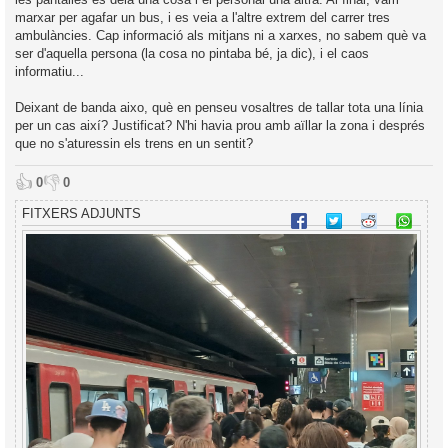
marxar per agafar un bus, i es veia a l'altre extrem del carrer tres
ambulàncies. Cap informació als mitjans ni a xarxes, no sabem què va
ser d'aquella persona (la cosa no pintaba bé, ja dic), i el caos
informatiu...
Deixant de banda aixo, què en penseu vosaltres de tallar tota una línia
per un cas així? Justificat? N'hi havia prou amb aïllar la zona i després
que no s'aturessin els trens en un sentit?
👍
👎
0
0
FITXERS ADJUNTS