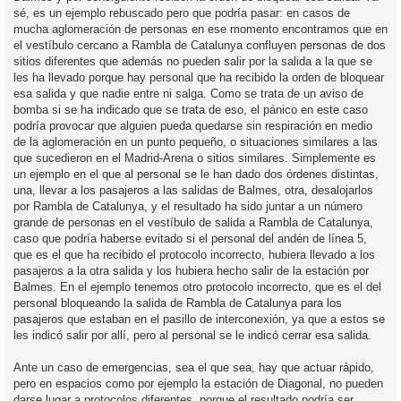
sé, es un ejemplo rebuscado pero que podría pasar: en casos de
mucha aglomeración de personas en ese momento encontramos que en
el vestíbulo cercano a Rambla de Catalunya confluyen personas de dos
sitios diferentes que además no pueden salir por la salida a la que se
les ha llevado porque hay personal que ha recibido la orden de bloquear
esa salida y que nadie entre ni salga. Como se trata de un aviso de
bomba si se ha indicado que se trata de eso, el pánico en este caso
podría provocar que alguien pueda quedarse sin respiración en medio
de la aglomeración en un punto pequeño, o situaciones similares a las
que sucedieron en el Madrid-Arena o sitios similares. Simplemente es
un ejemplo en el que al personal se le han dado dos órdenes distintas,
una, llevar a los pasajeros a las salidas de Balmes, otra, desalojarlos
por Rambla de Catalunya, y el resultado ha sido juntar a un número
grande de personas en el vestíbulo de salida a Rambla de Catalunya,
caso que podría haberse evitado si el personal del andén de línea 5,
que es el que ha recibido el protocolo incorrecto, hubiera llevado a los
pasajeros a la otra salida y los hubiera hecho salir de la estación por
Balmes. En el ejemplo tenemos otro protocolo incorrecto, que es el del
personal bloqueando la salida de Rambla de Catalunya para los
pasajeros que estaban en el pasillo de interconexión, ya que a estos se
les indicó salir por allí, pero al personal se le indicó cerrar esa salida.
Ante un caso de emergencias, sea el que sea, hay que actuar rápido,
pero en espacios como por ejemplo la estación de Diagonal, no pueden
darse lugar a protocolos diferentes, porque el resultado podría ser