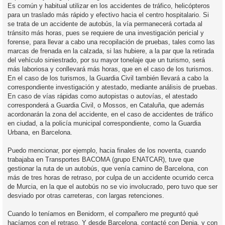
Es común y habitual utilizar en los accidentes de tráfico, helicópteros
para un traslado más rápido y efectivo hacia el centro hospitalario. Si
se trata de un accidente de autobús, la vía permanecerá cortada al
tránsito más horas, pues se requiere de una investigación pericial y
forense, para llevar a cabo una recopilación de pruebas, tales como las
marcas de frenada en la calzada, si las hubiere, a la par que la retirada
del vehículo siniestrado, por su mayor tonelaje que un turismo, será
más laboriosa y conllevará más horas, que en el caso de los turismos.
En el caso de los turismos, la Guardia Civil también llevará a cabo la
correspondiente investigación y atestado, mediante análisis de pruebas.
En caso de vías rápidas como autopistas o autovías, el atestado
corresponderá a Guardia Civil, o Mossos, en Cataluña, que además
acordonarán la zona del accidente, en el caso de accidentes de tráfico
en ciudad, a la policía municipal correspondiente, como la Guardia
Urbana, en Barcelona.
Puedo mencionar, por ejemplo, hacia finales de los noventa, cuando
trabajaba en Transportes BACOMA (grupo ENATCAR), tuve que
gestionar la ruta de un autobús, que venía camino de Barcelona, con
más de tres horas de retraso, por culpa de un accidente ocurrido cerca
de Murcia, en la que el autobús no se vio involucrado, pero tuvo que ser
desviado por otras carreteras, con largas retenciones.
Cuando lo teníamos en Benidorm, el compañero me preguntó qué
hacíamos con el retraso. Y desde Barcelona, contacté con Denia, y con