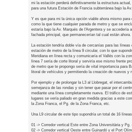
mi la estación perderá definitivamente la estructura actual
para una futura Estación de Francia subterránea bajo la Av
Y es que para mi la única opción viable ahora mismo para 
como la que tiene cualquier parada de metro y que se encla
estaría bajo la Av. Marqués de l'Argentera y se accedería a
fachada principal, que permanecerían tal cual están ahora.
La estación tendría doble vía de cercanías para las líneas
estación de metro de la línea 9 circular, con lo que supond
Meridiana en línea recta y comunicaría el Vallés con la zona
línea 7 sería de corte litoral y serviría ese mismo frente 
de metro que te propongo sería de vital importancia para Ba
litoral de vehículos y permitiendo la creación de nuevos y
Por ejemplo y de prolongar la L3 al Llobregat, el intercamb
semejanza de las rondas y sin tener que pasar por el centro
mediante una línea completamente nueva. El tráfico de est
lugares se vería paliado en gran medida gracias a este cor
la Zona Franca, el Pg. de la Zona Franca, etc.
Una L9 circular de este tipo supondría un total de 16 líne
01 -> Corredor vertical Este entre Zona Universitària y Pg.
02 -> Corredor vertical Oeste entre Guinardó y el Port Olím