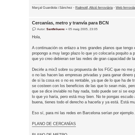
Marçal Guardiola i Sánchez -
Railmotif, Afició ferroviària
-
Web ferrovià
Cercanías, metro y tranvía para BCN
E
Autor:
Santfeliuenc
»
05 maig 2005, 23:05
n
t
Hola,
r
a
d
A continuación os enlazo a tres grandes planos que tengo 
a
propongo a muy largo plazo lo que yo colocaría poquito a p
que yo creo debieran ser las redes de gran capacidad de la
Decirle a mix3 sobre su propuesta de los FGC que no me p
o no las hacen las empresas privadas y para ganar dinero 
de si la cosa es o no es rentable, ya que de lo que ha de t
se costeen con los beneficios de las que lo sean más, pero
que se dice inviable no hay nada, todo puede ser si se ex
lo que yo haría, pero está muy bien. No te pongas escudo a
buena, tienes todo el derecho a hacerla y ya está. Está mu
Eso sí, para mi las redes en Barcelona serían por ejemplo..
PLANO DE CERCANÍAS
PLANO DE METRO