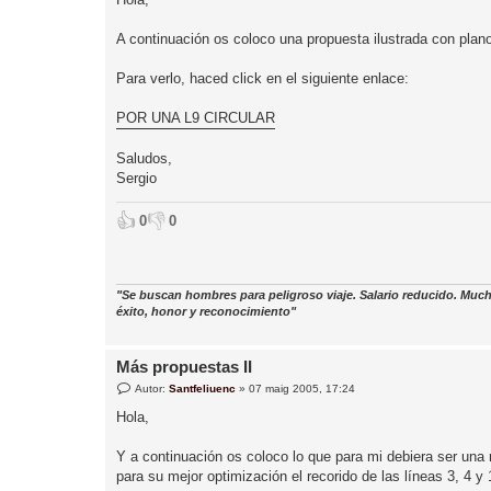
r
a
d
A continuación os coloco una propuesta ilustrada con plan
a
Para verlo, haced click en el siguiente enlace:
POR UNA L9 CIRCULAR
Saludos,
Sergio
👍
👎
0
0
"Se buscan hombres para peligroso viaje. Salario reducido. Much
éxito, honor y reconocimiento"
Más propuestas II
E
Autor:
Santfeliuenc
»
07 maig 2005, 17:24
n
t
Hola,
r
a
d
Y a continuación os coloco lo que para mi debiera ser una
a
para su mejor optimización el recorido de las líneas 3, 4 y 