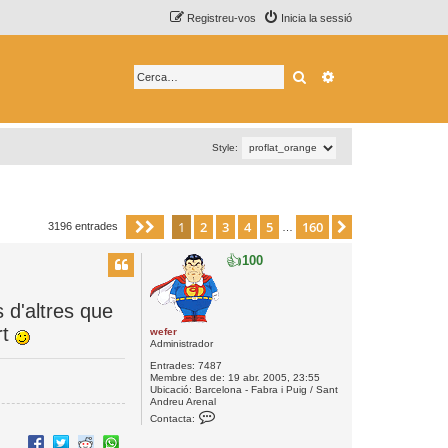
Registreu-vos
Inicia la sessió
Cerca
Cerca avançada
Style:
1
2
3
4
5
160
Pàgina
1
de
160
Següent
3196 entrades
…
👍
100
 d'altres que
rt
wefer
Administrador
Entrades:
7487
Membre des de:
19 abr. 2005, 23:55
Ubicació:
Barcelona - Fabra i Puig / Sant
Andreu Arenal
C
Contacta:
o
n