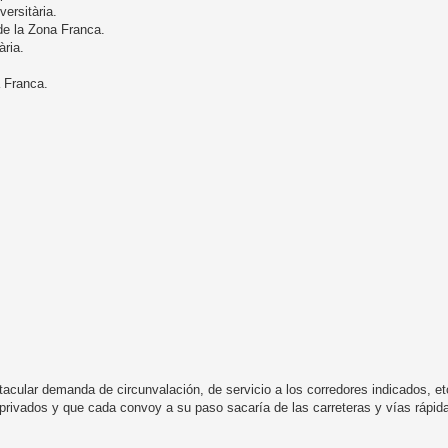
ersitària.
 de la Zona Franca.
ària.
 Franca.
acular demanda de circunvalación, de servicio a los corredores indicados, et
rivados y que cada convoy a su paso sacaría de las carreteras y vías rápid