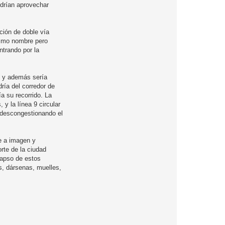
odrían aprovechar
ción de doble vía
mismo nombre pero
ntrando por la
s) y además sería
dría del corredor de
ía su recorrido. La
y la línea 9 circular
s descongestionando el
ue a imagen y
orte de la ciudad
lapso de estos
s, dársenas, muelles,