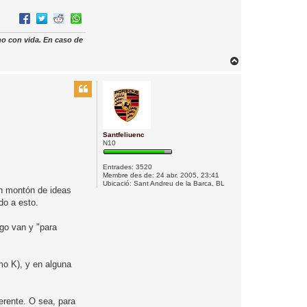
no con vida. En caso de
T
o
r
n
a
a
l
Santfeliuenc
N10
’
i
Entrades:
3520
n
Membre des de:
24 abr. 2005, 23:41
Ubicació:
Sant Andreu de la Barca, BL
i
n montón de ideas
c
do a esto.
i
ego van y "para
amo K), y en alguna
erente. O sea, para