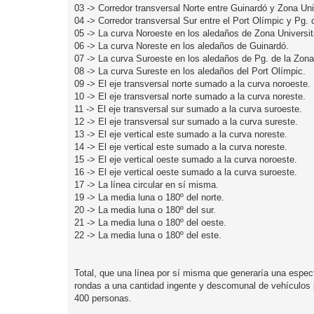
03 -> Corredor transversal Norte entre Guinardó y Zona Univ
04 -> Corredor transversal Sur entre el Port Olímpic y Pg.
05 -> La curva Noroeste en los aledaños de Zona Universit
06 -> La curva Noreste en los aledaños de Guinardó.
07 -> La curva Suroeste en los aledaños de Pg. de la Zona
08 -> La curva Sureste en los aledaños del Port Olímpic.
09 -> El eje transversal norte sumado a la curva noroeste.
10 -> El eje transversal norte sumado a la curva noreste.
11 -> El eje transversal sur sumado a la curva suroeste.
12 -> El eje transversal sur sumado a la curva sureste.
13 -> El eje vertical este sumado a la curva noreste.
14 -> El eje vertical este sumado a la curva noreste.
15 -> El eje vertical oeste sumado a la curva noroeste.
16 -> El eje vertical oeste sumado a la curva suroeste.
17 -> La línea circular en sí misma.
19 -> La media luna o 180º del norte.
20 -> La media luna o 180º del sur.
21 -> La media luna o 180º del oeste.
22 -> La media luna o 180º del este.
Total, que una línea por sí misma que generaría una espect
rondas a una cantidad ingente y descomunal de vehículos p
400 personas.