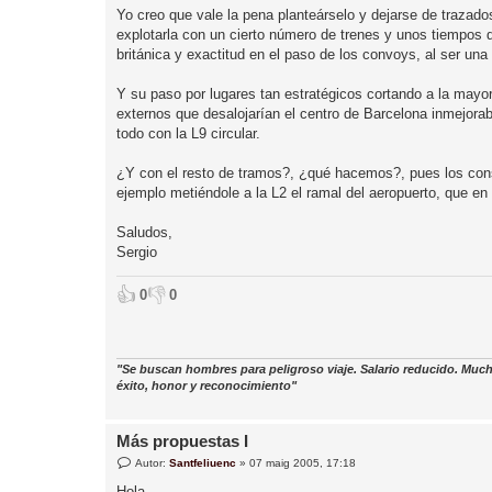
Yo creo que vale la pena planteárselo y dejarse de trazad
explotarla con un cierto número de trenes y unos tiempos d
británica y exactitud en el paso de los convoys, al ser una 
Y su paso por lugares tan estratégicos cortando a la mayo
externos que desalojarían el centro de Barcelona inmejora
todo con la L9 circular.
¿Y con el resto de tramos?, ¿qué hacemos?, pues los cons
ejemplo metiéndole a la L2 el ramal del aeropuerto, que en 
Saludos,
Sergio
👍
👎
0
0
"Se buscan hombres para peligroso viaje. Salario reducido. Much
éxito, honor y reconocimiento"
Más propuestas I
E
Autor:
Santfeliuenc
»
07 maig 2005, 17:18
n
t
Hola,