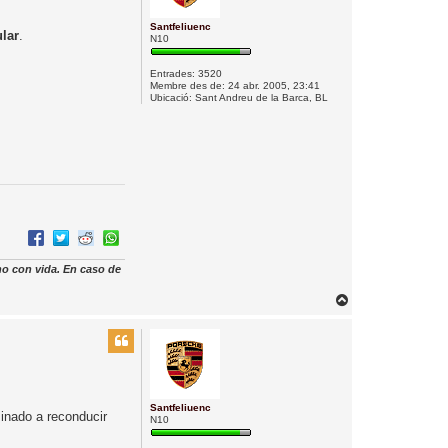
a
l
Santfeliuenc
ular
.
N10
’
i
Entrades:
3520
n
Membre des de:
24 abr. 2005, 23:41
Ubicació:
Sant Andreu de la Barca, BL
i
c
i
no con vida. En caso de
T
o
r
n
a
a
l
Santfeliuenc
inado a reconducir
N10
’
i