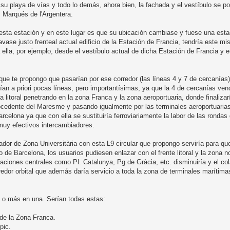
, su playa de vías y todo lo demás, ahora bien, la fachada y el vestíbulo se p
. Marqués de l'Argentera.
esta estación y en este lugar es que su ubicación cambiase y fuese una esta
vase justo frenteal actual edificio de la Estación de Francia, tendría este 
 ella, por ejemplo, desde el vestíbulo actual de dicha Estación de Francia y e
 que te propongo que pasarían por ese corredor (las líneas 4 y 7 de cercanía
rían a priori pocas líneas, pero importantísimas, ya que la 4 de cercanías ven
 litoral penetrando en la zona Franca y la zona aeroportuaria, donde finalizar
procedente del Maresme y pasando igualmente por las terminales aeroportuarias, 
rcelona ya que con ella se sustituiría ferroviariamente la labor de las ronda
 muy efectivos intercambiadores.
iador de Zona Universitària con esta L9 circular que propongo serviría para q
 de Barcelona, los usuarios pudiesen enlazar con el frente litoral y la zona n
aciones centrales como Pl. Catalunya, Pg.de Gràcia, etc. disminuiría y el co
redor orbital que además daría servicio a toda la zona de terminales marítima
as o más en una. Serían todas estas:
 de la Zona Franca.
pic.