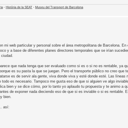
ria
-
Història de la SEAT
-
Museu del Transport de Barcelona
en mi web particular y personal sobre el área metropolitana de Barcelona. En
oco y a base de diferentes planes directores temporales que se irían sucedien
 ciudad.
arece que nada tenga que ser evaluado como si es o si no es rentable, ya qu
porque es su pasta la que se juegan. Pero el transporte público no creo que 
ratarse es de servir ala gente, viva donde viva y esté donde esté. Las líneas
 todo es necesario. Tampoco me gusta eso de que si alguien ve algo inviable..
plica bien y se dice cómo, por lo tanto yo aplaudo tu propuesta y te animo a
ntes de exponer nada dieciendo eso de que si es inviable o si es rentable. E
y bien.
. así: