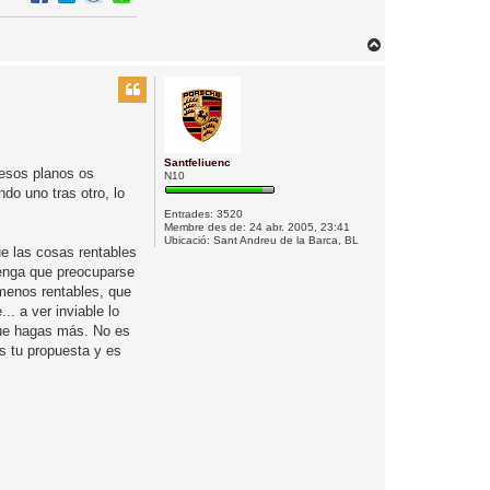
t
a
c
t
T
a
o
a
m
r
b
n
w
e
a
f
a
e
r
l
Santfeliuenc
 esos planos os
N10
’
do uno tras otro, lo
i
Entrades:
3520
n
Membre des de:
24 abr. 2005, 23:41
Ubicació:
Sant Andreu de la Barca, BL
i
e las cosas rentables
c
tenga que preocuparse
i
 menos rentables, que
. a ver inviable lo
 que hagas más. No es
s tu propuesta y es