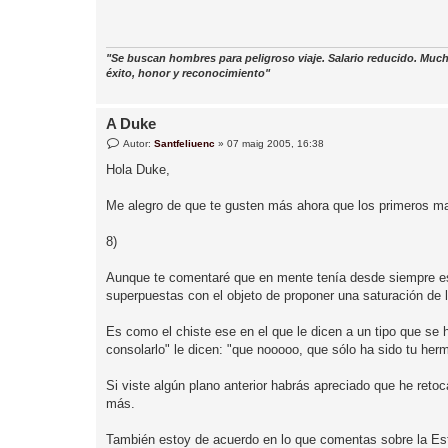
"Se buscan hombres para peligroso viaje. Salario reducido. Much
éxito, honor y reconocimiento"
A Duke
E
Autor:
Santfeliuenc
»
07 maig 2005, 16:38
n
t
Hola Duke,
r
a
d
Me alegro de que te gusten más ahora que los primeros m
a
8)
Aunque te comentaré que en mente tenía desde siempre es
superpuestas con el objeto de proponer una saturación de l
Es como el chiste ese en el que le dicen a un tipo que se h
consolarlo" le dicen: "que nooooo, que sólo ha sido tu her
Si viste algún plano anterior habrás apreciado que he retoca
más.
También estoy de acuerdo en lo que comentas sobre la Estac