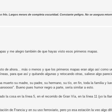
o frío. Largos meses de completa oscuridad. Constante peligro. No se asegura retor
apas y me alegro también de que hayas visto esos primeros mapas.
to de ahora... más o menos y que los primeros mapas eran algo así como u
íneas, para que así y quitando algunas y retocando otras, saliese algo pareci
a muerto su madre, su padre, su hermano, su tío, en fin, toda la familia y lu
manooooo". Bueno pues humor negro a parte, sería similar a esto.
do la cosa en la línea 5, en el recorrido de Gran Vía, en la línea 11 (yo la ll
ión de Francia y en su uso ferroviario, pero yo esa estación la veo algo dif