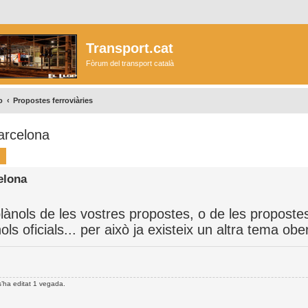
Transport.cat
Fòrum del transport català
o
Propostes ferroviàries
Barcelona
ca
Cerca avançada
elona
ànols de les vostres propostes, o de les propostes
ls oficials... per això ja existeix un altra tema obe
s’ha editat 1 vegada.