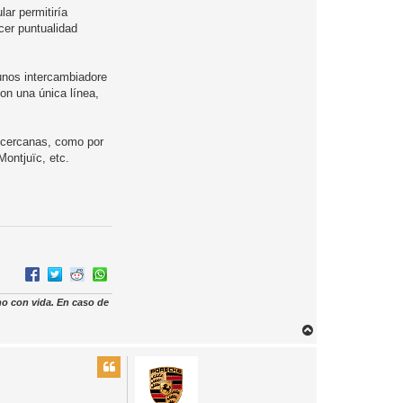
ar permitiría
cer puntualidad
 unos intercambiadore
on una única línea,
s cercanas, como por
Montjuïc, etc.
no con vida. En caso de
T
o
r
n
a