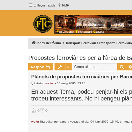
Enllaços ràpids
PMF
Índex del fòrum
Transport Ferroviari / Transporte Ferroviari
Propostes ferroviàries per a l'àrea de 
Cer
Respon
Plànols de propostes ferroviàries per Barc
E
Autor:
wefer
»
03 maig 2005, 23:23
n
t
En aquest Tema, podeu penjar-hi els pl
r
trobeu interessants. No hi pengeu plàno
a
d
a
👍
👎
0
0
wefer
l’ha editat per darrera vegada el dia: 04 juny 2005, 19:40, en total 