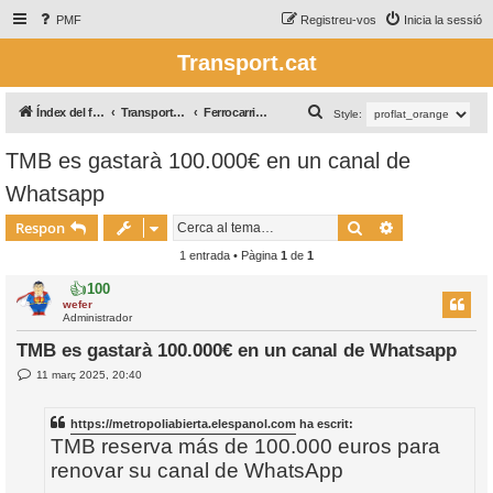
PMF
Registreu-vos
Inicia la sessió
Transport.cat
C
Índex del fòrum
Transport Ferroviari / Transporte Ferroviario
Ferrocarril àrea Barcelona
Style:
e
TMB es gastarà 100.000€ en un canal de
r
Whatsapp
c
a
Cerca
Cerca avança
Respon
1 entrada • Pàgina
1
de
1
👍
100
wefer
Administrador
TMB es gastarà 100.000€ en un canal de Whatsapp
E
11 març 2025, 20:40
n
t
r
https://metropoliabierta.elespanol.com
ha escrit:
a
d
TMB reserva más de 100.000 euros para
a
renovar su canal de WhatsApp