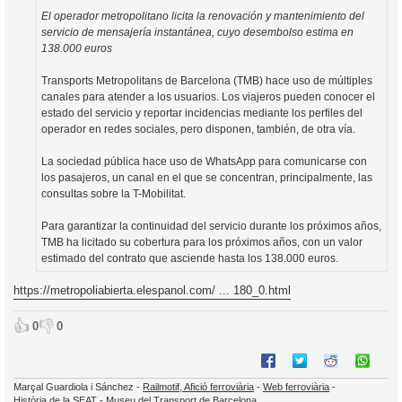
El operador metropolitano licita la renovación y mantenimiento del
servicio de mensajería instantánea, cuyo desembolso estima en
138.000 euros
Transports Metropolitans de Barcelona (TMB) hace uso de múltiples
canales para atender a los usuarios. Los viajeros pueden conocer el
estado del servicio y reportar incidencias mediante los perfiles del
operador en redes sociales, pero disponen, también, de otra vía.
La sociedad pública hace uso de WhatsApp para comunicarse con
los pasajeros, un canal en el que se concentran, principalmente, las
consultas sobre la T-Mobilitat.
Para garantizar la continuidad del servicio durante los próximos años,
TMB ha licitado su cobertura para los próximos años, con un valor
estimado del contrato que asciende hasta los 138.000 euros.
https://metropoliabierta.elespanol.com/ ... 180_0.html
👍
👎
0
0
Marçal Guardiola i Sánchez -
Railmotif, Afició ferroviària
-
Web ferroviària
-
Història de la SEAT
-
Museu del Transport de Barcelona